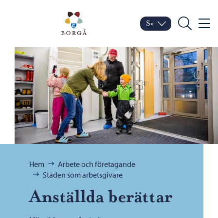
Hoppa till innehåll
Porvoo – Gå till startsid
Sv
Meny
Byt språk
Nuvarande språk: Sven
Sök
Bläddra:
Hem
Arbete och företagande
Staden som arbetsgivare
Anställda berättar