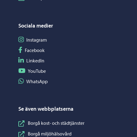
Sociala medier
Följ på Instagram
Instagram
Följ på Facebook
Facebook
Följ på LinkedIn
LinkedIn
Följ på YouTube
YouTube
Dela på WhatsApp
WhatsApp
Se även webbplatserna
Borgå kost- och städtjänster
Borgå miljöhälsovård