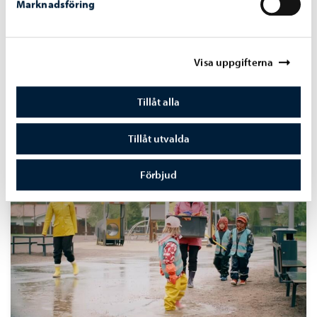
Marknadsföring
Marjo, servicechef inom småbarnspedagogik
Visa uppgifterna
Borgå stad är en pålitlig arbetsgivare som tar ansvar för
att verksamheten utvecklas proaktivt och i samarbete
Tillåt alla
med personalen.
Tillåt utvalda
Förbjud