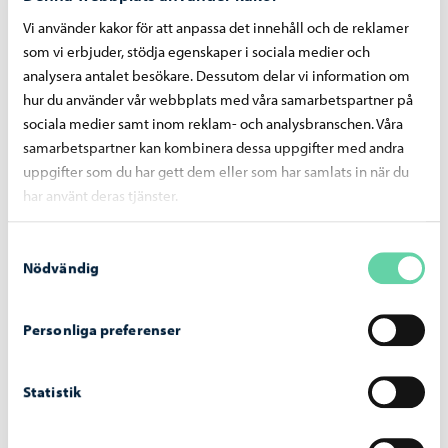
Vi använder kakor för att anpassa det innehåll och de reklamer
som vi erbjuder, stödja egenskaper i sociala medier och
analysera antalet besökare. Dessutom delar vi information om
Miika, ungdomsarbetare
hur du använder vår webbplats med våra samarbetspartner på
sociala medier samt inom reklam- och analysbranschen. Våra
Jag fått möjlighet att utveckla mina kunskaper genom
samarbetspartner kan kombinera dessa uppgifter med andra
att studera och att delta i olika slags kortare utbildningar.
uppgifter som du har gett dem eller som har samlats in när du
Arbetet har hela tiden blivit alltmer målinriktat, och detta
har använt deras tjänster.
har bibehållit intresset för arbetet.
Samtyckesval
Nödvändig
Personliga preferenser
Statistik