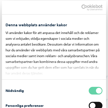
Det är viktigt att upprätthålla goda förhållanden till
kolleger och ofta ge god feedback, så att arbetet förblir på
hög nivå och de ställda målen nås. Jag är också nöjd med
mitt arbete när jag kan lära något från mina kolleger och
Denna webbplats använder kakor
vice versa.
Vi använder kakor för att anpassa det innehåll och de reklamer
som vi erbjuder, stödja egenskaper i sociala medier och
Arbetets flexibilitet och möjligheten att jobba på distans är
analysera antalet besökare. Dessutom delar vi information om
bra saker. Jag bor i Helsingfors men behöver inte använda
hur du använder vår webbplats med våra samarbetspartner på
en bil för att komma till arbetsplatsen, vilket också är ett
sociala medier samt inom reklam- och analysbranschen. Våra
samarbetspartner kan kombinera dessa uppgifter med andra
miljövänligt alternativ.
uppgifter som du har gett dem eller som har samlats in när du
har använt deras tjänster.
Läs fler berättelser om anställda
Samtyckesval
Nödvändig
Personliga preferenser
Hittade du vad du sökte?