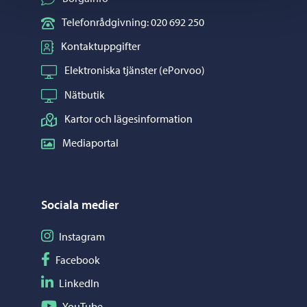
Telefonrådgivning: 020 692 250
Kontaktuppgifter
Elektroniska tjänster (ePorvoo)
Nätbutik
Kartor och lägesinformation
Mediaportal
Sociala medier
Följ på Instagram
Instagram
Följ på Facebook
Facebook
Följ på LinkedIn
LinkedIn
Följ på YouTube
YouTube