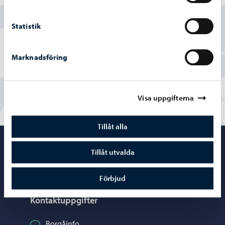
Ja
Statistik
Delvis
Marknadsföring
Nej
Visa uppgifterna
Tillåt alla
Porvoo – Gå ti
Tillåt utvalda
Förbjud
Kontaktuppgifter
Borgåinfo