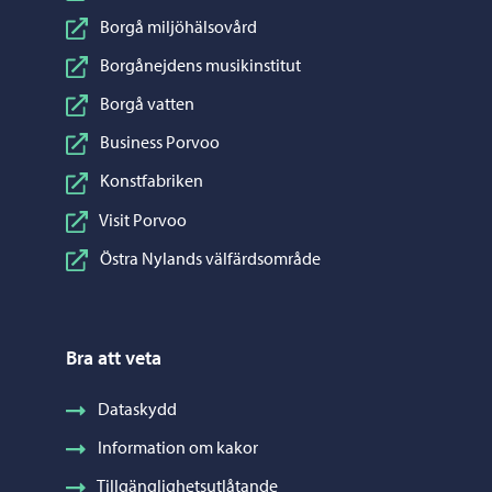
Borgå miljöhälsovård
Borgånejdens musikinstitut
Borgå vatten
Business Porvoo
Konstfabriken
Visit Porvoo
Östra Nylands välfärdsområde
Bra att veta
Dataskydd
Information om kakor
Tillgänglighetsutlåtande