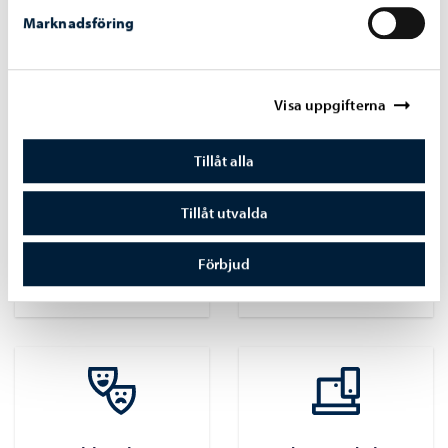
Flerspråkiga biblioteket och annat
Marknadsföring
Visa uppgifterna
Plock ur nätbiblioteket
Tillåt alla
Tillåt utvalda
Bibliotekskort och
E-böcker och
Förbjud
utlåning
ljudböcker