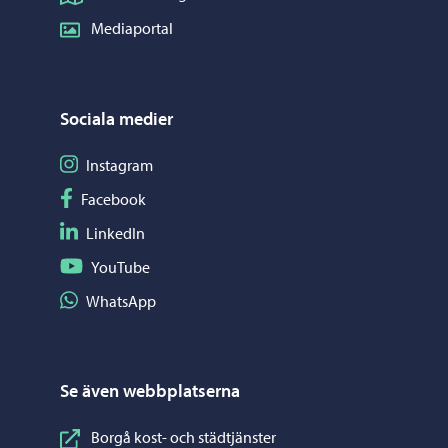
Mediaportal
Sociala medier
Följ på Instagram
Instagram
Följ på Facebook
Facebook
Följ på LinkedIn
LinkedIn
Följ på YouTube
YouTube
Dela på WhatsApp
WhatsApp
Se även webbplatserna
Borgå kost- och städtjänster