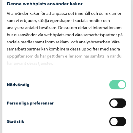
Denna webbplats använder kakor
Fjärrlån
Vi använder kakor för att anpassa det innehåll och de reklamer
Hittar du inte det du söker i nätbiblioteket? Beställ
som vi erbjuder, stödja egenskaper i sociala medier och
material från andra bibliotek i Finland.
analysera antalet besökare. Dessutom delar vi information om
hur du använder vår webbplats med våra samarbetspartner på
sociala medier samt inom reklam- och analysbranschen. Våra
samarbetspartner kan kombinera dessa uppgifter med andra
uppgifter som du har gett dem eller som har samlats in när du
har använt deras tjänster.
Samtyckesval
Nödvändig
Personliga preferenser
Det tillgängliga biblioteket
Statistik
Hemservice, Tillgänglighetsbiblioteket Celia,