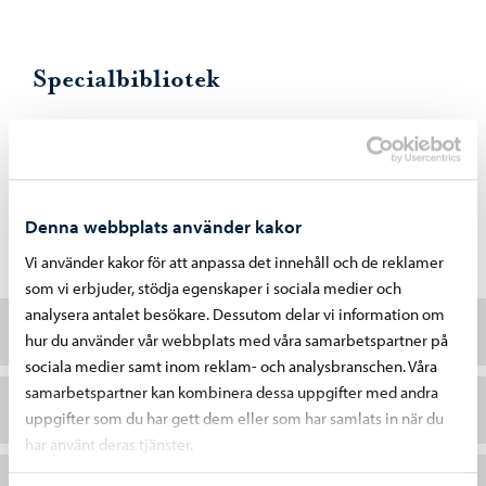
Specialbibliotek
Har du eller någon av dina närstående svårt att läsa
pappersböcker? Behöver du eller någon av dina
närstående material på ett språk som inte finns i Helle-
bibliotekens utbud? Specialbibliotekens tjänster är
Denna webbplats använder kakor
kostnadsfria.
Vi använder kakor för att anpassa det innehåll och de reklamer
som vi erbjuder, stödja egenskaper i sociala medier och
analysera antalet besökare. Dessutom delar vi information om
Tillgänglighetsbiblioteket Celia
hur du använder vår webbplats med våra samarbetspartner på
sociala medier samt inom reklam- och analysbranschen. Våra
samarbetspartner kan kombinera dessa uppgifter med andra
Flerspråkiga biblioteket
uppgifter som du har gett dem eller som har samlats in när du
har använt deras tjänster.