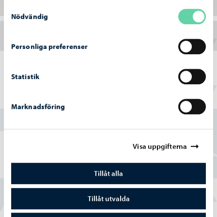
Teckenspråkiga biblioteket
Samtyckesval
Nödvändig
InfoFinland – Finland på ditt eget språk
Personliga preferenser
Statistik
Hittade du vad du sökte?
Marknadsföring
Ja
Visa uppgifterna
Delvis
Nej
Tillåt alla
Tillåt utvalda