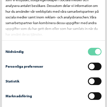
analysera antalet besökare. Dessutom delar vi information om
hur du använder vår webbplats med våra samarbetspartner på
sociala medier samt inom reklam- och analysbranschen. Våra
samarbetspartner kan kombinera dessa uppgifter med andra
Nyheter om ämnet
uppgifter som du har gett dem eller som har samlats in när du
har använt deras tjänster.
Boende och miljö
–
05.08.2026
Samtyckesval
Faktureringen av dagvattenavgifter inleds i
Nödvändig
september – avgiftsgrunderna har reviderats
för år 2026
Personliga preferenser
Statistik
Parker och skogar
–
27.03.2026
Marknadsföring
Lekplatsen på Borgmästargatan har nått