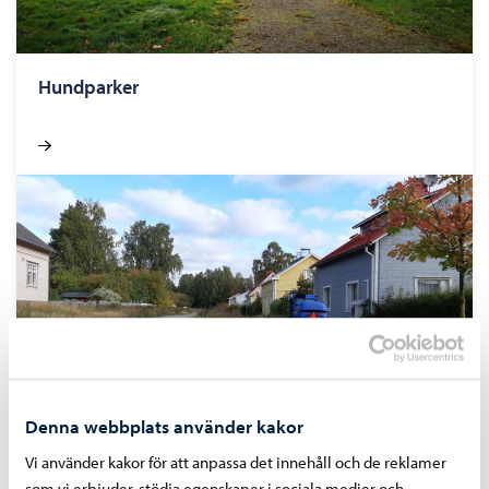
Hundparker
Denna webbplats använder kakor
Vi använder kakor för att anpassa det innehåll och de reklamer
Underhåll och användning av grönområden
som vi erbjuder, stödja egenskaper i sociala medier och