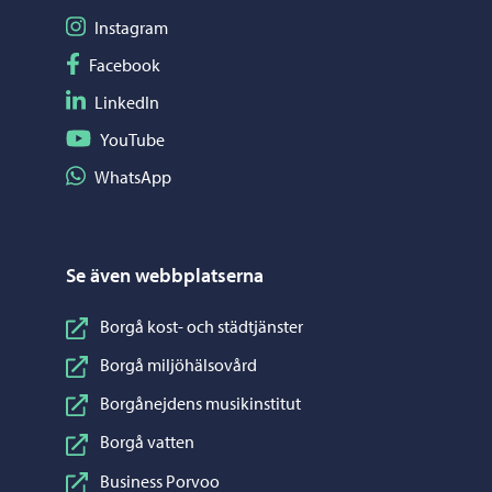
Följ på Instagram
Instagram
Följ på Facebook
Facebook
Följ på LinkedIn
LinkedIn
Följ på YouTube
YouTube
Dela på WhatsApp
WhatsApp
Se även webbplatserna
Borgå kost- och städtjänster
Borgå miljöhälsovård
Borgånejdens musikinstitut
Borgå vatten
Business Porvoo