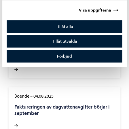
slutet av sin livslängd och läggs ner
Visa uppgifterna
Tillåt alla
Parker och skogar
–
24.11.2025
Tillåt utvalda
Kuckubackens lekpark har öppnats på Västra
Förbjud
åstranden
Boende
–
04.08.2025
Faktureringen av dagvattenavgifter börjar i
september