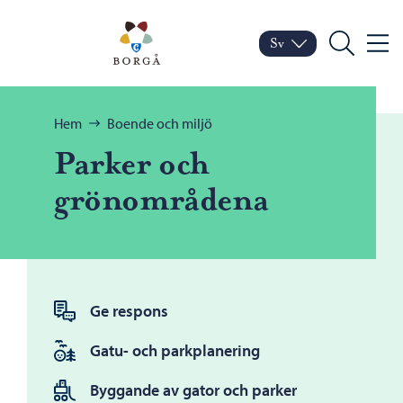
Hoppa till innehåll
Porvoo – Gå till startsid
Sv
Meny
Byt språk
Nuvarande språk: Sven
Sök
Bläddra:
Hem
Boende och miljö
Parker och
grönområdena
Ge respons
Gatu- och parkplanering
Byggande av gator och parker