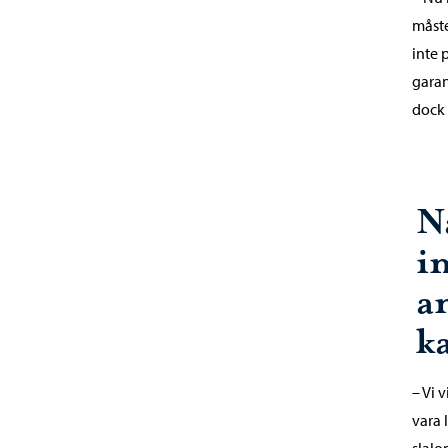
måste
inte 
garan
dock 
N
i
a
k
– Vi 
vara 
slalo