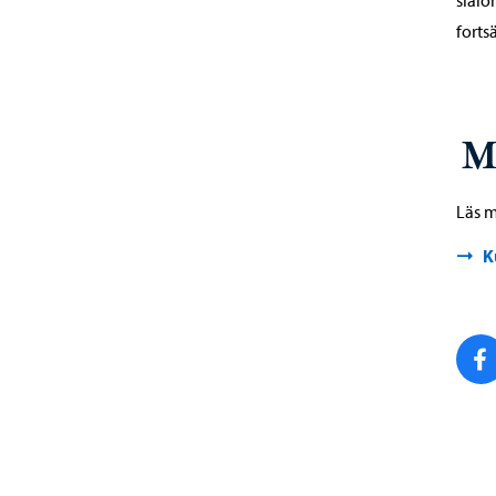
fortsä
M
Läs m
K