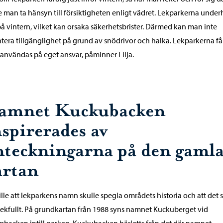
 man ta hänsyn till försiktigheten enligt vädret. Lekparkerna underh
på vintern, vilket kan orsaka säkerhetsbrister. Därmed kan man inte
tera tillgänglighet på grund av snödrivor och halka. Lekparkerna få
användas på eget ansvar, påminner Lilja.
amnet Kuckubacken
nspirerades av
nteckningarna på den gaml
artan
ville att lekparkens namn skulle spegla områdets historia och att det 
lekfullt. På grundkartan från 1988 syns namnet Kuckuberget vid
mbacken intill parken. Kuckubacken härletts från det där namnet,