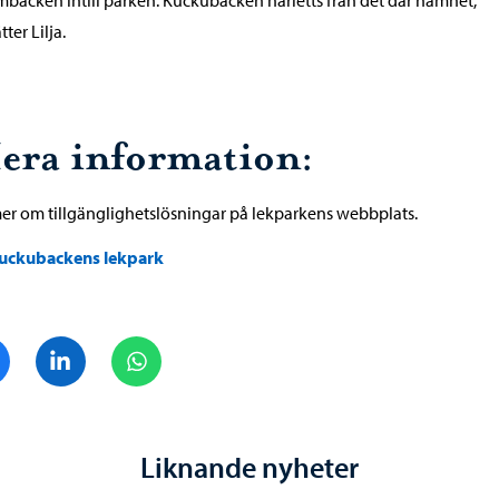
tter Lilja.
era information:
er om tillgänglighetslösningar på lekparkens webbplats.
uckubackens lekpark
Dela på Facebook
Dela på LinkedIn
Dela på WhatsApp
Liknande nyheter