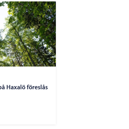
på Haxalö föreslås