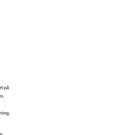
rt på
es
ning,
är