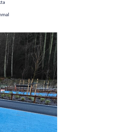
kta
ammal