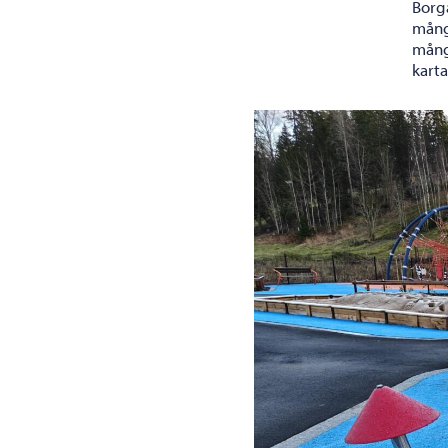
Borg
mång
mång
karta