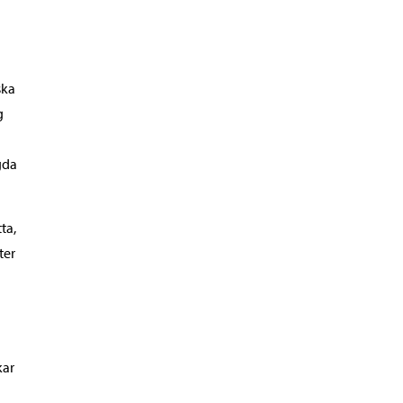
ska
g
gda
ta,
ter
kar