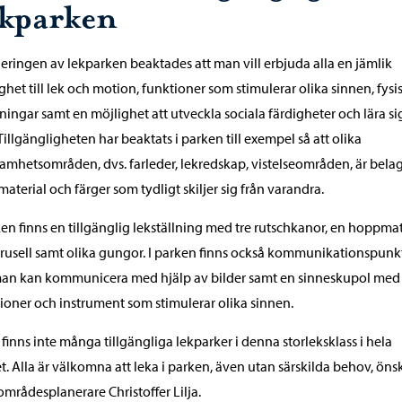
ekparken
neringen av lekparken beaktades att man vill erbjuda alla en jämlik
ghet till lek och motion, funktioner som stimulerar olika sinnen, fysi
ingar samt en möjlighet att utveckla sociala färdigheter och lära si
 Tillgängligheten har beaktats i parken till exempel så att olika
amhetsområden, dvs. farleder, lekredskap, vistelseområden, är bela
aterial och färger som tydligt skiljer sig från varandra.
ken finns en tillgänglig lekställning med tre rutschkanor, en hoppmat
rusell samt olika gungor. I parken finns också kommunikationspunk
an kan kommunicera med hjälp av bilder samt en sinneskupol med
ioner och instrument som stimulerar olika sinnen.
 finns inte många tillgängliga lekparker i denna storleksklass i hela
t. Alla är välkomna att leka i parken, även utan särskilda behov, öns
mrådesplanerare Christoffer Lilja.