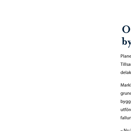
O
b
Plane
Till
delak
Markb
grund
bygge
utför
fallu
– Nu 