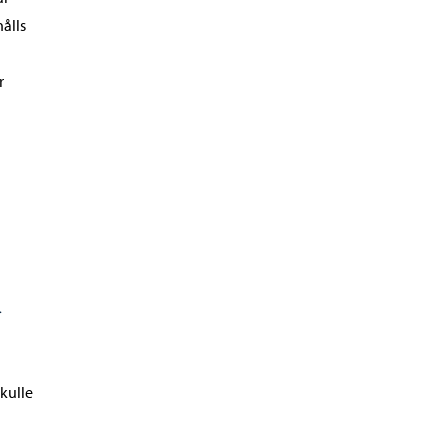
ålls
r
a
skulle