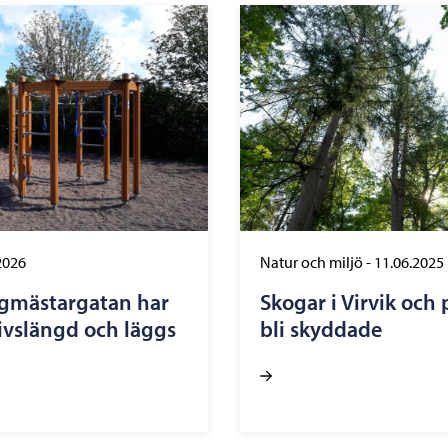
2026
Natur och miljö
-
11.06.2025
rgmästargatan har
Skogar i Virvik och 
 livslängd och läggs
bli skyddade