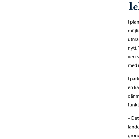
l
I pla
möjli
utman
nytt.
verks
med m
I par
en ka
där m
funkt
– Det
lande
gröno