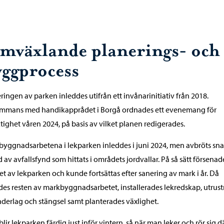
mväxlande planerings- och
yggprocess
ringen av parken inleddes utifrån ett invånarinitiativ från 2018.
sammans med handikapprådet i Borgå ordnades ett evenemang för
tighet våren 2024, på basis av vilket planen redigerades.
yggnadsarbetena i lekparken inleddes i juni 2024, men avbröts sna
 av avfallsfynd som hittats i områdets jordvallar. På så sätt försenad
t av lekparken och kunde fortsättas efter sanering av mark i år. Då
des resten av markbyggnadsarbetet, installerades lekredskap, utrust
nderlag och stängsel samt planterades växlighet.
blir lekparken färdig just inför vintern, så när man leker och rör sig d