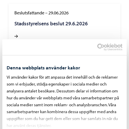
Beslutsfattande
–
29.06.2026
Stadsstyrelsens beslut 29.6.2026
Borgå stad informerar
–
23.06.2026
Denna webbplats använder kakor
Stadsutvecklingsnämndens beslut 23.6.2026
Vi använder kakor för att anpassa det innehåll och de reklamer
som vi erbjuder, stödja egenskaper i sociala medier och
analysera antalet besökare. Dessutom delar vi information om
hur du använder vår webbplats med våra samarbetspartner på
sociala medier samt inom reklam- och analysbranschen. Våra
samarbetspartner kan kombinera dessa uppgifter med andra
Borgå stad informerar
–
22.06.2026
uppgifter som du har gett dem eller som har samlats in när du
Tillstånds- och tillsynsnämndens beslut
har använt deras tjänster.