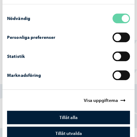
22.6.2026
Samtyckesval
Nödvändig
Personliga preferenser
Alla beslutsmeddelanden
Statistik
Marknadsföring
Hittade du vad du sökte?
Ja
Visa uppgifterna
Delvis
Tillåt alla
Nej
Tillåt utvalda