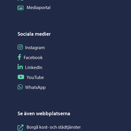
Mediaportal
Sociala medier
Följ på Instagram
Instagram
Följ på Facebook
Facebook
Följ på LinkedIn
LinkedIn
Följ på YouTube
YouTube
Dela på WhatsApp
WhatsApp
Se även webbplatserna
Borgå kost- och städtjänster