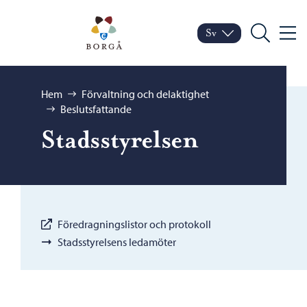
Hoppa till innehåll
Porvoo – Gå till startsid
Sv
Meny
Byt språk
Nuvarande språk: Sven
Sök
Bläddra:
Hem
Förvaltning och delaktighet
Beslutsfattande
Stadsstyrelsen
Föredragningslistor och protokoll
Stadsstyrelsens ledamöter