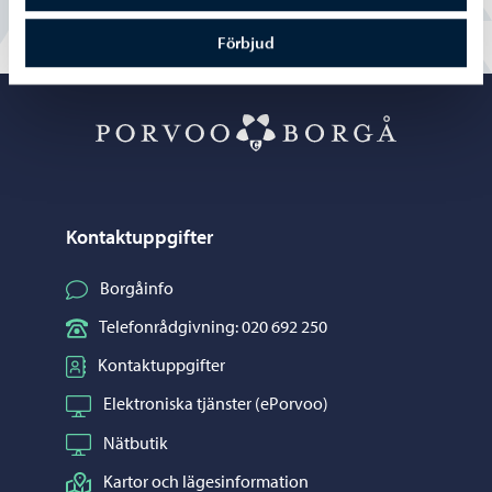
Förbjud
Porvoo – Gå ti
Kontaktuppgifter
Borgåinfo
Telefonrådgivning: 020 692 250
Kontaktuppgifter
Elektroniska tjänster (ePorvoo)
Nätbutik
Kartor och lägesinformation