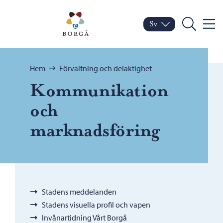
Hoppa till innehåll
Porvoo – Gå till startsid
Sv
Meny
Byt språk
Nuvarande språk: Sven
Sök
Bläddra:
Hem
Förvaltning och delaktighet
Kommunikation
och
marknadsföring
Stadens meddelanden
Stadens visuella profil och vapen
Invånartidning Vårt Borgå