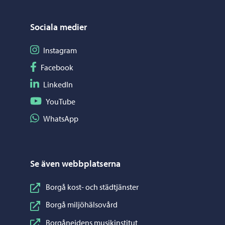
Sociala medier
Följ på Instagram
Instagram
Följ på Facebook
Facebook
Följ på LinkedIn
LinkedIn
Följ på YouTube
YouTube
Dela på WhatsApp
WhatsApp
Se även webbplatserna
Borgå kost- och städtjänster
Borgå miljöhälsovård
Borgånejdens musikinstitut