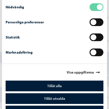
Samtyckesval
Håll dig ajour med de nyaste evenemang och händelser,
Nödvändig
följ oss på sociala medier.
Personliga preferenser
Statistik
Hittade du vad du sökte?
Marknadsföring
Ja
Delvis
Visa uppgifterna
Nej
Tillåt alla
Tillåt utvalda