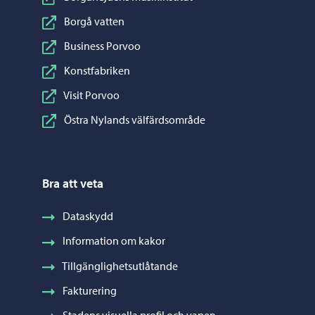
Borgå vatten
Business Porvoo
Konstfabriken
Visit Porvoo
Östra Nylands välfärdsområde
Bra att veta
Dataskydd
Information om kakor
Tillgänglighetsutlåtande
Fakturering
Stadens visuella profil och vapen