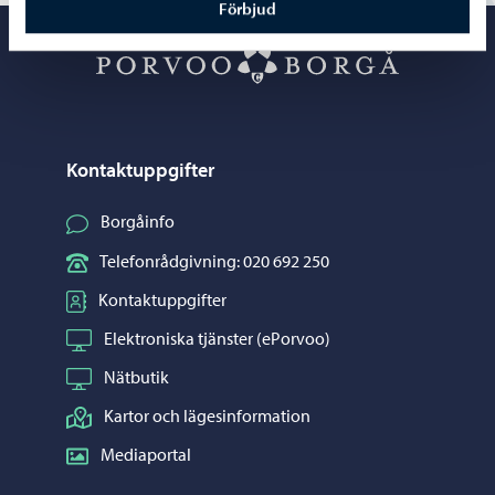
Förbjud
Porvoo – Gå ti
Kontaktuppgifter
Borgåinfo
Telefonrådgivning: 020 692 250
Kontaktuppgifter
Elektroniska tjänster (ePorvoo)
Nätbutik
Kartor och lägesinformation
Mediaportal