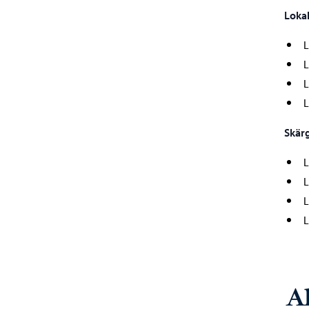
Lokal
L
L
L
L
Skärg
L
L
L
L
A