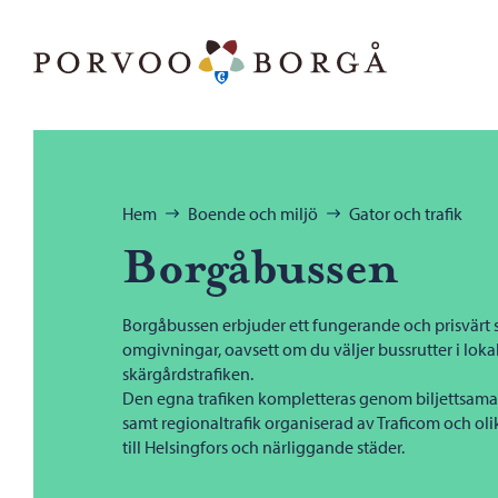
Hoppa till innehåll
Porvoo – Gå till startsidan
Bläddra:
Hem
Boende och miljö
Gator och trafik
Borgåbussen
Borgåbussen erbjuder ett fungerande och prisvärt sä
omgivningar, oavsett om du väljer bussrutter i lokal
skärgårdstrafiken.
Den egna trafiken kompletteras genom biljettsama
samt regionaltrafik organiserad av Traficom och olik
till Helsingfors och närliggande städer.