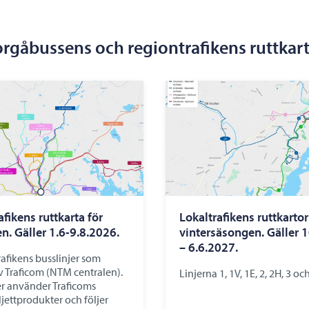
rgåbussens och regiontrafikens ruttkar
fikens ruttkarta för
Lokaltrafikens ruttkartor
. Gäller 1.6-9.8.2026.
vintersäsongen. Gäller 
– 6.6.2027.
afikens busslinjer som
av Traficom (NTM centralen).
Linjerna 1, 1V, 1E, 2, 2H, 3 och
er använder Traficoms
ljettprodukter och följer