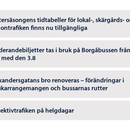
tersäsongens tidtabeller för lokal-, skärgårds- 
iontrafiken finns nu tillgängliga
derandebiljetter tas i bruk på Borgåbussen frå
 med den 3.8
xandersgatans bro renoveras – förändringar i
fikarrangemangen och bussarnas rutter
lektivtrafiken på helgdagar