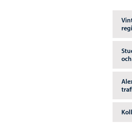
Vin
reg
Stu
och
Ale
tra
Kol