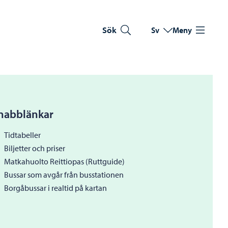
Sök
Sv
Meny
Byt språk
Nuvarande språk: Sve
nabblänkar
Tidtabeller
Biljetter och priser
Matkahuolto Reittiopas (Ruttguide)
Bussar som avgår från busstationen
Borgåbussar i realtid på kartan