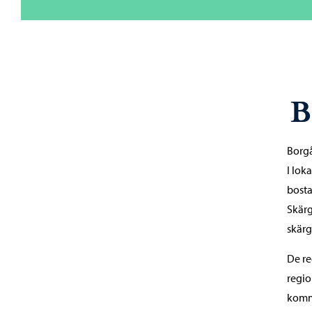
B
Borgå
I lok
bosta
Skärg
skärg
De re
regio
kommu