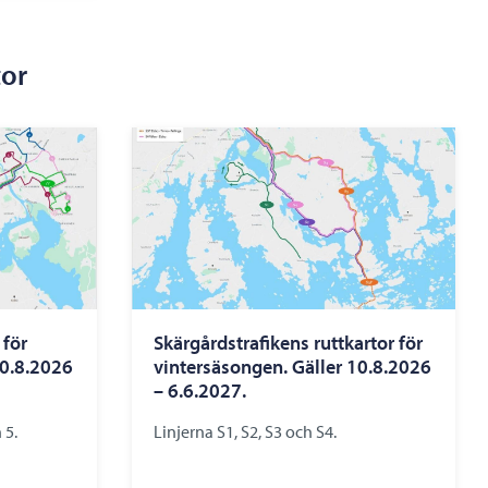
tor
 för
Skärgårdstrafikens ruttkartor för
10.8.2026
vintersäsongen. Gäller 10.8.2026
– 6.6.2027.
 5.
Linjerna S1, S2, S3 och S4.