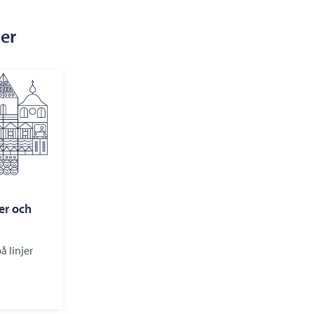
ser
ter och
å linjer