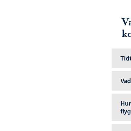
V
ko
Tid
Vad
Hur
fly