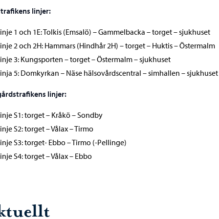
trafikens linjer:
inje 1 och 1E: Tolkis (Emsalö) – Gammelbacka – torget – sjukhuset
inje 2 och 2H: Hammars (Hindhår 2H) – torget – Huktis – Östermalm
inje 3: Kungsporten – torget – Östermalm – sjukhuset
inja 5: Domkyrkan – Näse hälsovårdscentral – simhallen – sjukhuset
årdstrafikens linjer:
inje S1: torget – Kråkö – Sondby
inje S2: torget – Vålax – Tirmo
inje S3: torget- Ebbo – Tirmo (-Pellinge)
inje S4: torget – Vålax – Ebbo
ktuellt