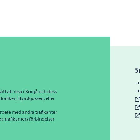
S
tt att resa i Borgå och dess
trafiken, Byaskjussen, eller
rbete med andra trafikanter
a trafikanters förbindelser