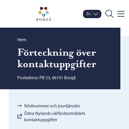
Hoppa till innehåll
Porvoo – Gå till startsid
Sv
Meny
Byt språk
Nuvarande språk: Sven
Sök
Bläddra:
Hem
Förteckning över
kontaktuppgifter
Postadress: PB 23, 06101 Borgå
Nödnummer och jourtjänster
Östra Nylands välfärdsområdets
kontaktuppgifter