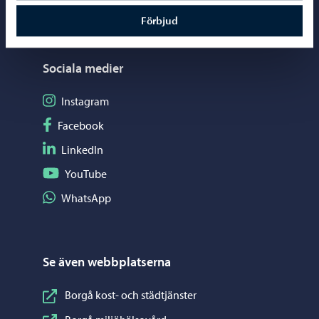
Mediaportal
Förbjud
Sociala medier
Följ på Instagram
Instagram
Följ på Facebook
Facebook
Följ på LinkedIn
LinkedIn
Följ på YouTube
YouTube
Dela på WhatsApp
WhatsApp
Se även webbplatserna
Borgå kost- och städtjänster