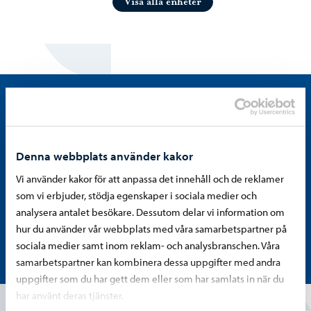
Visa alla enheter
Denna webbplats använder kakor
Kom ihåg att social- och
Vi använder kakor för att anpassa det innehåll och de reklamer
hälsovårdstjänster hittar du på Östra
som vi erbjuder, stödja egenskaper i sociala medier och
Nylands välfärdsområdets webbplats.
analysera antalet besökare. Dessutom delar vi information om
hur du använder vår webbplats med våra samarbetspartner på
Östra Nylands välfärdsområde
sociala medier samt inom reklam- och analysbranschen. Våra
samarbetspartner kan kombinera dessa uppgifter med andra
uppgifter som du har gett dem eller som har samlats in när du
har använt deras tjänster.