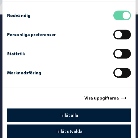
Samtyckesval
Nödvändig
Porvoo – Gå ti
Personliga preferenser
Statistik
Kontaktuppgifter
Marknadsföring
Borgåinfo
Telefonrådgivning: 020 692 250
Kontaktuppgifter
Visa uppgifterna
Elektroniska tjänster (ePorvoo)
Tillåt alla
Nätbutik
Kartor och lägesinformation
Tillåt utvalda