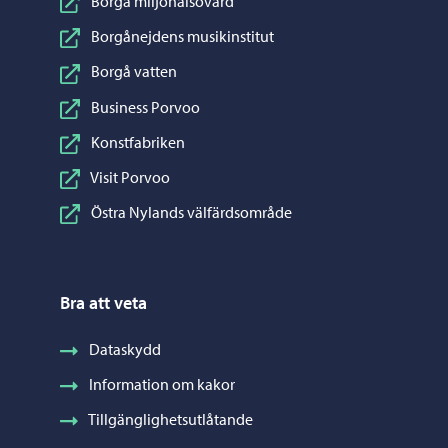
Borgå miljöhälsovård
Borgånejdens musikinstitut
Borgå vatten
Business Porvoo
Konstfabriken
Visit Porvoo
Östra Nylands välfärdsområde
Bra att veta
Dataskydd
Information om kakor
Tillgänglighetsutlåtande