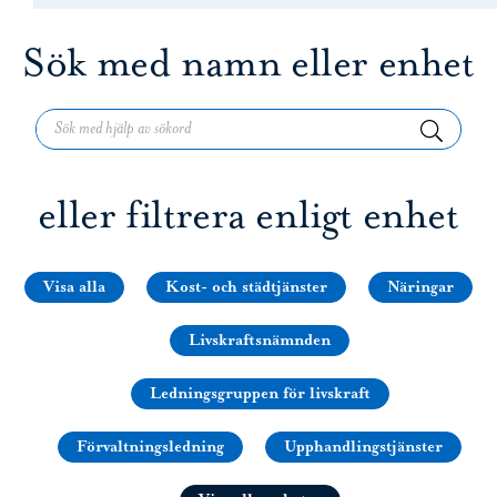
Sök med namn eller enhet
Sök efter:
Sök
eller filtrera enligt enhet
Visa alla
Kost- och städtjänster
Näringar
Livskraftsnämnden
Ledningsgruppen för livskraft
Förvaltningsledning
Upphandlingstjänster
Displays all departme