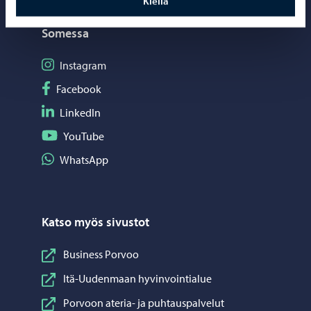
Kiellä
Somessa
Seuraa Instagram
Instagram
Seuraa Facebook
Facebook
Seuraa LinkedIn
LinkedIn
Seuraa YouTube
YouTube
Jaa WhatsApp
WhatsApp
Katso myös sivustot
Business Porvoo
Itä-Uudenmaan hyvinvointialue
Porvoon ateria- ja puhtauspalvelut