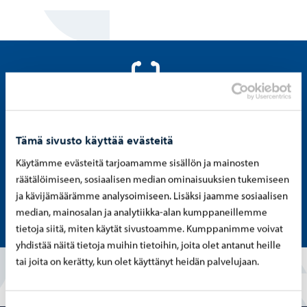
Muistathan, että sosiaali- ja
Tämä sivusto käyttää evästeitä
terveyspalvelut löytyvät Itä-Uudenmaan
Käytämme evästeitä tarjoamamme sisällön ja mainosten
hyvinvointialueen sivuilta.
räätälöimiseen, sosiaalisen median ominaisuuksien tukemiseen
ja kävijämäärämme analysoimiseen. Lisäksi jaamme sosiaalisen
Itä-Uudenmaan hyvinvointialue
median, mainosalan ja analytiikka-alan kumppaneillemme
tietoja siitä, miten käytät sivustoamme. Kumppanimme voivat
yhdistää näitä tietoja muihin tietoihin, joita olet antanut heille
tai joita on kerätty, kun olet käyttänyt heidän palvelujaan.