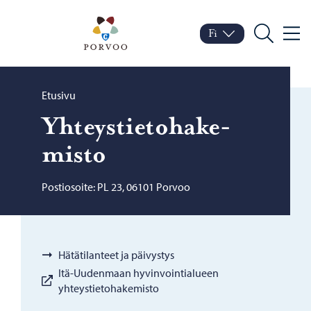
Siirry sisältöön
Porvoo – Siirry kotisivul
Fi
Valik
Vaihda kieltä
Nykyinen kieli: Suomi
Hae
Selaa:
Etusivu
Yh­teys­tie­to­ha­ke­
mis­to
Postiosoite: PL 23, 06101 Porvoo
Hätätilanteet ja päivystys
Itä-Uudenmaan hyvinvointialueen
yhteystietohakemisto