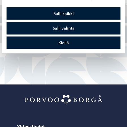
Suunta-paja
Salli kaikki
Salli valinta
Väylä-paja
Kiellä
Porvoo – Siirr
Yhteystiedot