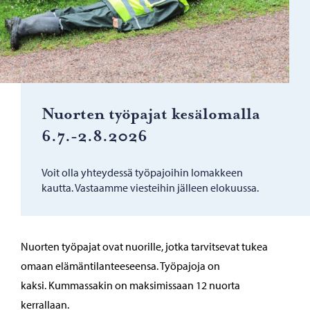
Nuor­ten työ­pa­jat ke­sä­lo­mal­la
6.7.-2.8.2026
Voit olla yhteydessä työpajoihin lomakkeen
kautta. Vastaamme viesteihin jälleen elokuussa.
Nuorten työpajat ovat nuorille, jotka tarvitsevat tukea
omaan elämäntilanteeseensa. Työpajoja on
kaksi. Kummassakin on maksimissaan 12 nuorta
kerrallaan.