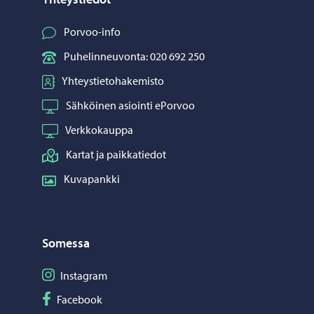
Porvoo-info
Puhelinneuvonta: 020 692 250
Yhteystietohakemisto
Sähköinen asiointi ePorvoo
Verkkokauppa
Kartat ja paikkatiedot
Kuvapankki
Somessa
Seuraa Instagram
Instagram
Seuraa Facebook
Facebook