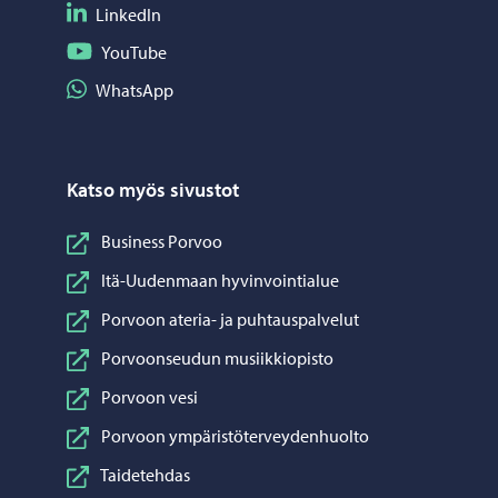
Seuraa LinkedIn
LinkedIn
Seuraa YouTube
YouTube
Jaa WhatsApp
WhatsApp
Katso myös sivustot
Business Porvoo
Itä-Uudenmaan hyvinvointialue
Porvoon ateria- ja puhtauspalvelut
Porvoonseudun musiikkiopisto
Porvoon vesi
Porvoon ympäristöterveydenhuolto
Taidetehdas