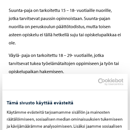
Suunta-paja on tarkoitettu 15 – 18- vuotiaille nuorille,
jotka tarvitsevat paussin opinnoistaan. Suunta-pajan
nuorilla on peruskoulun päättötodistus, mutta toisen
asteen opiskelu ei tällä hetkellä suju tai opiskelupaikkaa ei
ole.
Väylä- paja on tarkoitettu 18 – 29- vuotiaille, jotka
tarvitsevat tukea työelämätaitojen oppimiseen ja työn tai
opiskelupaikan hakemiseen.
Työpajoilla työskennellään sekä ryhmä- että
yksilövalmennuksen keinoin. Pajoilla harjoitellaan
hyvinvointiin, työelämään ja opiskeluun liittyviä taitoja
Tämä sivusto käyttää evästeitä
myönteisessä ja kannustavassa ympäristössä. Valmennusta
Käytämme evästeitä tarjoamamme sisällön ja mainosten
annetaan suomeksi ja ruotsiksi.
räätälöimiseen, sosiaalisen median ominaisuuksien tukemiseen
ja kävijämäärämme analysoimiseen. Lisäksi jaamme sosiaalisen
Nuori ja valmentaja suunnittelevat yhdessä, kuinka kauan