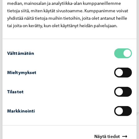
median, mainosalan ja analytiikka-alan kumppaneillemme
nuori on pajalla ja mitkä hänen tavoitteensa ovat. Väylä-
tietoja siitä, miten käytät sivustoamme. Kumppanimme voivat
pajalla voi olla 2- 6 kuukautta ja Suunta-pajalla 2 –
yhdistää näitä tietoja muihin tietoihin, joita olet antanut heille
10 kuukautta. Pajan toimintaan voi hakea ympäri
tai joita on kerätty, kun olet käyttänyt heidän palvelujaan.
vuoden.
Jos nuorten työpajatoiminta kiinnostaa, jätä meille
Suostumuksen
Välttämätön
valinta
yhteystietosi, niin olemme yhteydessä sinuun.
Mieltymykset
Ota yhteyttä
Tilastot
Yhteydenottolomake
Markkinointi
nuortentyopajat@porvoo.fi
Näytä tiedot