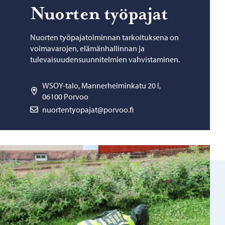
Nuor­ten työ­pa­jat
Nuorten työpajatoiminnan tarkoituksena on
voimavarojen, elämänhallinnan ja
tulevaisuudensuunnitelmien vahvistaminen.
WSOY-talo, Mannerheiminkatu 20 I,
06100 Porvoo
nuortentyopajat@porvoo.fi