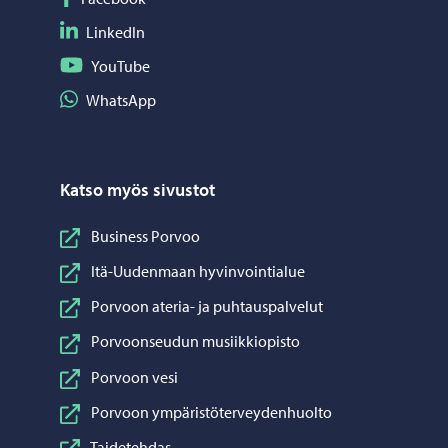
Seuraa LinkedIn
LinkedIn
Seuraa YouTube
YouTube
Jaa WhatsApp
WhatsApp
Katso myös sivustot
Business Porvoo
Itä-Uudenmaan hyvinvointialue
Porvoon ateria- ja puhtauspalvelut
Porvoonseudun musiikkiopisto
Porvoon vesi
Porvoon ympäristöterveydenhuolto
Taidetehdas