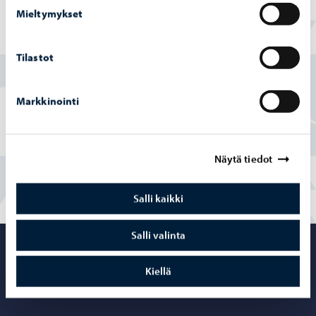
Mieltymykset
Löysitkö etsimäsi tiedon tältä sivulta?
Tilastot
Kyllä
Markkinointi
Osittain
En
Näytä tiedot
Salli kaikki
Salli valinta
Porvoo – Siirr
Kiellä