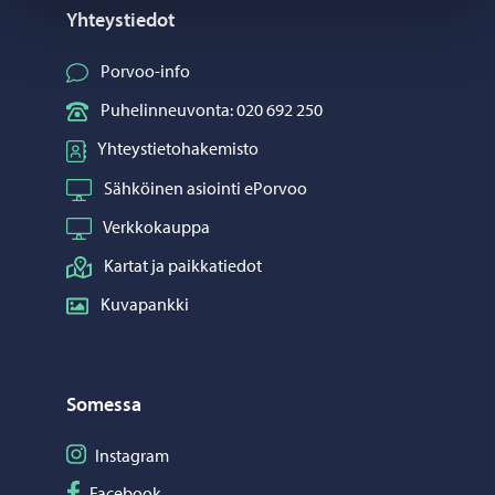
Yhteystiedot
Porvoo-info
Puhelinneuvonta: 020 692 250
Yhteystietohakemisto
Sähköinen asiointi ePorvoo
Verkkokauppa
Kartat ja paikkatiedot
Kuvapankki
Somessa
Seuraa Instagram
Instagram
Seuraa Facebook
Facebook