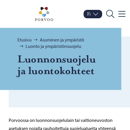
Siirry sisältöön
Porvoo – Siirry kotisivul
Fi
Valik
Vaihda kieltä
Nykyinen kieli: Suomi
Hae
Selaa:
Etusivu
Asuminen ja ympäristö
Luonto ja ympäristönsuojelu
Luon­non­suo­je­lu
ja luon­to­koh­teet
Porvoossa on luonnonsuojelulain tai valtioneuvoston
asetuksen nojalla rauhoitettuja suojelualueita yhteensä