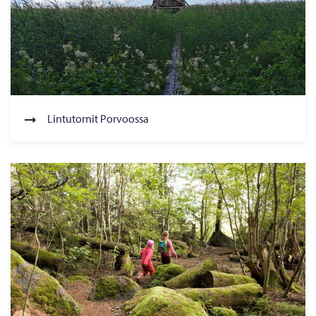
Lintutornit Porvoossa