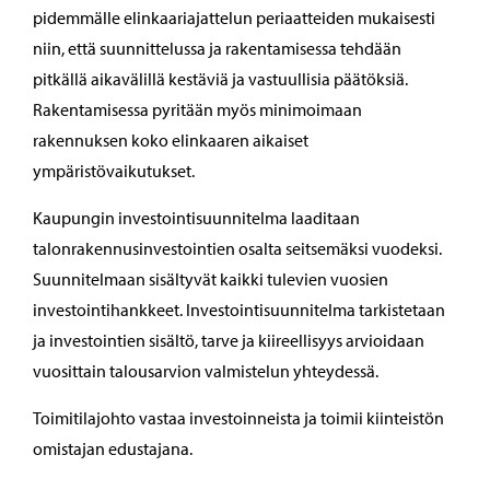
pidemmälle elinkaariajattelun periaatteiden mukaisesti
niin, että suunnittelussa ja rakentamisessa tehdään
pitkällä aikavälillä kestäviä ja vastuullisia päätöksiä.
Rakentamisessa pyritään myös minimoimaan
rakennuksen koko elinkaaren aikaiset
ympäristövaikutukset.
Kaupungin investointisuunnitelma laaditaan
talonrakennusinvestointien osalta seitsemäksi vuodeksi.
Suunnitelmaan sisältyvät kaikki tulevien vuosien
investointihankkeet. Investointisuunnitelma tarkistetaan
ja investointien sisältö, tarve ja kiireellisyys arvioidaan
vuosittain talousarvion valmistelun yhteydessä.
Toimitilajohto vastaa investoinneista ja toimii kiinteistön
omistajan edustajana.