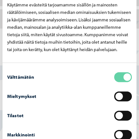
Käytämme evästeitä tarjoamamme sisällön ja mainosten
räätälöimiseen, sosiaalisen median ominaisuuksien tukemiseen
Vellamo-lisärakennuksen väestönsuoja
ja kävijämäärämme analysoimiseen. Lisäksi jaamme sosiaalisen
median, mainosalan ja analytiikka-alan kumppaneillemme
tietoja siitä, miten käytät sivustoamme. Kumppanimme voivat
yhdistää näitä tietoja muihin tietoihin, joita olet antanut heille
tai joita on kerätty, kun olet käyttänyt heidän palvelujaan.
Löysitkö etsimäsi tiedon tältä sivulta?
Suostumuksen
Kyllä
Välttämätön
valinta
Osittain
Mieltymykset
En
Tilastot
Markkinointi