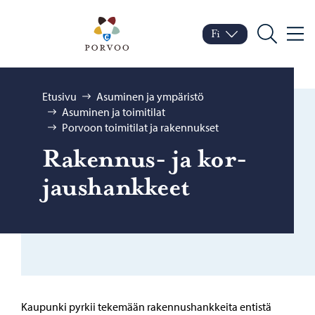
Siirry sisältöön
Porvoo – Siirry kotisivul
Fi
Valik
Vaihda kieltä
Nykyinen kieli: Suomi
Hae
Selaa:
Etusivu
Asuminen ja ympäristö
Asuminen ja toimitilat
Porvoon toimitilat ja rakennukset
Rakennus-​ ja kor­
jaus­hank­keet
Kaupunki pyrkii tekemään rakennushankkeita entistä