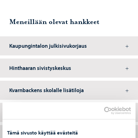
Meneillään olevat hankkeet
Kaupungintalon julkisivukorjaus
Hinthaaran sivistyskeskus
Kvarnbackens skolalle lisätiloja
Borgå Gymnasiumin liikuntasali
Tämä sivusto käyttää evästeitä
Peipon koulu