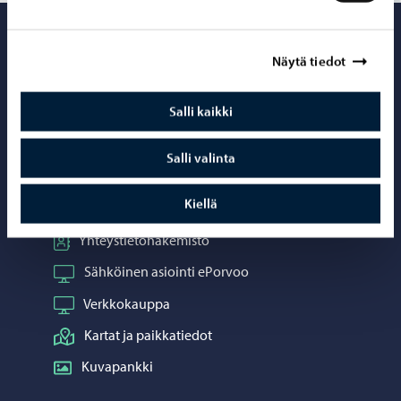
Porvoo – Siirr
Näytä tiedot
Salli kaikki
Yhteystiedot
Salli valinta
Porvoo-info
Kiellä
Puhelinneuvonta: 020 692 250
Yhteystietohakemisto
Sähköinen asiointi ePorvoo
Verkkokauppa
Kartat ja paikkatiedot
Kuvapankki