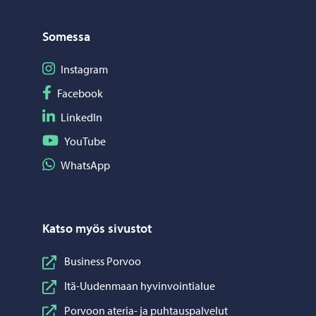
Somessa
Seuraa Instagram
Instagram
Seuraa Facebook
Facebook
Seuraa LinkedIn
LinkedIn
Seuraa YouTube
YouTube
Jaa WhatsApp
WhatsApp
Katso myös sivustot
Business Porvoo
Itä-Uudenmaan hyvinvointialue
Porvoon ateria- ja puhtauspalvelut