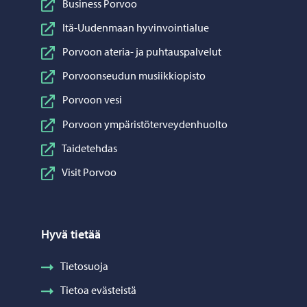
Business Porvoo
Itä-Uudenmaan hyvinvointialue
Porvoon ateria- ja puhtauspalvelut
Porvoonseudun musiikkiopisto
Porvoon vesi
Porvoon ympäristöterveydenhuolto
Taidetehdas
Visit Porvoo
Hyvä tietää
Tietosuoja
Tietoa evästeistä