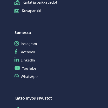
Kartat ja paikkatiedot
Kuvapankki
Somessa
Seuraa Instagram
Instagram
Seuraa Facebook
Facebook
Seuraa LinkedIn
LinkedIn
Seuraa YouTube
YouTube
Jaa WhatsApp
WhatsApp
Katso myös sivustot