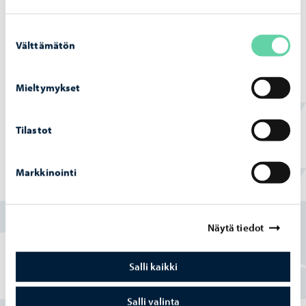
Suostumuksen
Välttämätön
valinta
Maan­mit­taus­lai­tok­
Kar­tat ja re­kis­te­riot­
Mieltymykset
sen hin­nas­to
teet kau­pun­gin
verk­ko­kau­pas­sa
Tilastot
Markkinointi
Löysitkö etsimäsi tiedon tältä sivulta?
Kyllä
Näytä tiedot
Osittain
Salli kaikki
En
Salli valinta