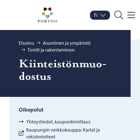
Siirry sisältöön
Porvoo – Siirry kotisivul
Fi
Valik
Vaihda kieltä
Nykyinen kieli: Suomi
Hae
Selaa:
Etusivu
Asuminen ja ympäristö
Tontit ja rakentaminen
Kiin­teis­tön­muo­
dos­tus
Oikopolut
Yhteystiedot, kaupunkimittaus
Kaupungin verkkokauppa: Kartat ja
rekisteriotteet