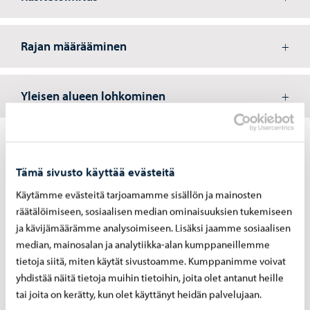
Rajan määrääminen
Yleisen alueen lohkominen
Katso myös
Tämä sivusto käyttää evästeitä
Käytämme evästeitä tarjoamamme sisällön ja mainosten
räätälöimiseen, sosiaalisen median ominaisuuksien tukemiseen
ja kävijämäärämme analysoimiseen. Lisäksi jaamme sosiaalisen
median, mainosalan ja analytiikka-alan kumppaneillemme
Kau­pun­ki­mit­tauk­
Maa­po­li­tii­kan hin­
tietoja siitä, miten käytät sivustoamme. Kumppanimme voivat
sen yh­teys­tie­dot
nas­to (pdf)
yhdistää näitä tietoja muihin tietoihin, joita olet antanut heille
tai joita on kerätty, kun olet käyttänyt heidän palvelujaan.