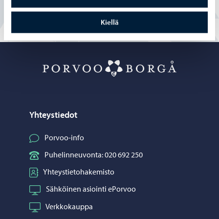
Kiellä
Porvoo – Siirr
Yhteystiedot
Porvoo-info
Puhelinneuvonta: 020 692 250
Yhteystietohakemisto
Sähköinen asiointi ePorvoo
Verkkokauppa