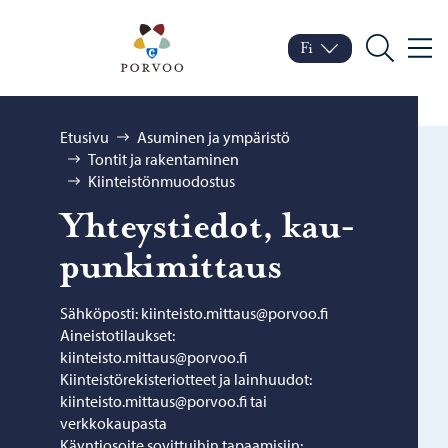
Siirry sisältöön
Porvoo – Siirry kotisivul
Fi
Valik
Vaihda kieltä
Nykyinen kieli: Suomi
Hae
Selaa:
Etusivu
Asuminen ja ympäristö
Tontit ja rakentaminen
Kiinteistönmuodostus
Yh­teys­tie­dot, kau­
pun­ki­mit­taus
Sähköposti: kiinteisto.mittaus@porvoo.fi
Aineistotilaukset:
kiinteisto.mittaus@porvoo.fi
Kiinteistörekisteriotteet ja lainhuudot:
kiinteisto.mittaus@porvoo.fi tai
verkkokaupasta
Käyntiosoite sovittuihin tapaamisiin: