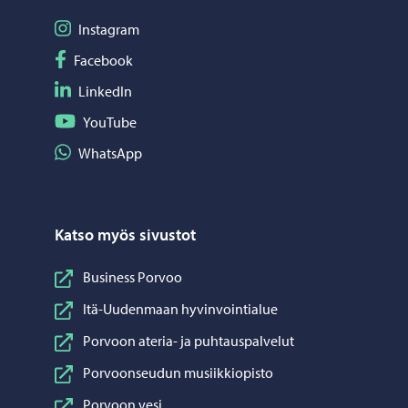
Seuraa Instagram
Instagram
Seuraa Facebook
Facebook
Seuraa LinkedIn
LinkedIn
Seuraa YouTube
YouTube
Jaa WhatsApp
WhatsApp
Katso myös sivustot
Business Porvoo
Itä-Uudenmaan hyvinvointialue
Porvoon ateria- ja puhtauspalvelut
Porvoonseudun musiikkiopisto
Porvoon vesi