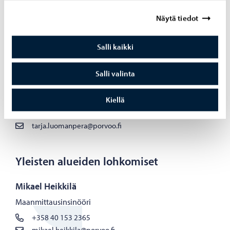
Sanna Heikkinen
Näytä tiedot
Paikkatietokäsittelijä
+358 40 153 5602
Salli kaikki
sanna.heikkinen@porvoo.fi
Salli valinta
Tarja Luomanperä
Paikkatietokäsittelijä
Kiellä
+358 40 489 5788
tarja.luomanpera@porvoo.fi
Yleisten alueiden lohkomiset
Mikael Heikkilä
Maanmittausinsinööri
+358 40 153 2365
mikael.heikkila@porvoo.fi