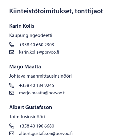
Kiinteistötoimitukset, tonttijaot
Karin Kolis
Kaupungingeodeetti
+358 40 660 2303
karin.kolis@porvoo.fi
Marjo Määttä
Johtava maanmittausinsinööri
+358 40 184 9245
marjo.maatta@porvoo.fi
Albert Gustafsson
Toimitusinsinööri
+358 40 190 6680
albert.gustafsson@porvoo.fi