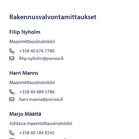
Rakennusvalvontamittaukset
Filip Nyholm
Maanmittausinsinööri
+358 40 676 7780
filip.nyholm@porvoo.fi
Harri Manns
Maanmittausinsinööri
+358 40 489 5786
harri.manns@porvoo.fi
Marjo Määttä
Johtava maanmittausinsinööri
+358 40 184 9245