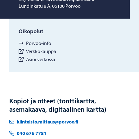
Lundinkatu 8 A, 06100 Porvoo
Oikopolut
Porvoo-info
Verkkokauppa
Asioi verkossa
Kopiot ja otteet (tonttikartta,
asemakaava, digitaalinen kartta)
kiinteisto.mittaus@porvoo.fi
040 676 7781