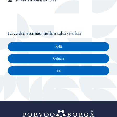
Löysitkö etsimäsi tiedon tältä sivulta?
Kyllä
Osittain
En
Porvoo – Siirr