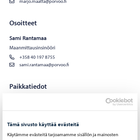
marjo.maatta@porvoo.fi
Osoitteet
Sami Rantamaa
Maanmittausinsinööri
+358 40 197 8755
sami.rantamaa@porvoo.fi
Paikkatiedot
Aki Tamminen
Paikkatiedon erityisasiantuntija
+358 40 676 3030
Tämä sivusto käyttää evästeitä
aki.tamminen@porvoo.fi
Käytämme evästeitä tarjoamamme sisällön ja mainosten