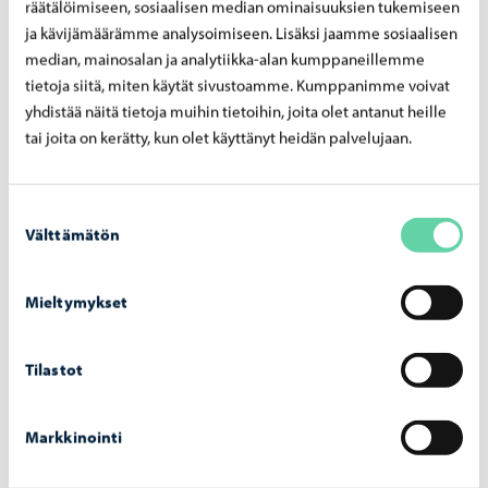
räätälöimiseen, sosiaalisen median ominaisuuksien tukemiseen
Pi Vesterinen
ja kävijämäärämme analysoimiseen. Lisäksi jaamme sosiaalisen
Paikkatietoinsinööri
median, mainosalan ja analytiikka-alan kumppaneillemme
+358 40 489 5787
tietoja siitä, miten käytät sivustoamme. Kumppanimme voivat
pi.vesterinen@porvoo.fi
yhdistää näitä tietoja muihin tietoihin, joita olet antanut heille
tai joita on kerätty, kun olet käyttänyt heidän palvelujaan.
Anssi Karttunen
Paikkatietoasiantuntija
Suostumuksen
+358 40 351 8029
Välttämätön
valinta
anssi.karttunen@porvoo.fi
Mieltymykset
Paikkatietokäsittelijät
Tilastot
Gun-Maj Hägglund
Paikkatietokäsittelijä
Markkinointi
+358 40 676 7781
gun-maj.hagglund@porvoo.fi