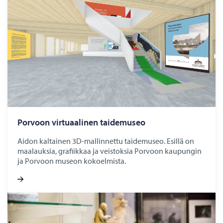
Por­voon vir­tu­aa­li­nen tai­de­museo
Aidon kaltainen 3D-mallinnettu taidemuseo. Esillä on
maalauksia, grafiikkaa ja veistoksia Porvoon kaupungin
ja Porvoon museon kokoelmista.