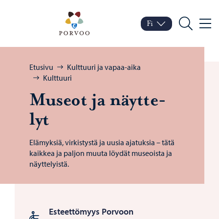
Siirry sisältöön
Porvoo – Siirry kotisivul
Fi
Valik
Vaihda kieltä
Nykyinen kieli: Suomi
Hae
Selaa:
Etusivu
Kulttuuri ja vapaa-aika
Kulttuuri
Museot ja näyt­te­
lyt
Elämyksiä, virkistystä ja uusia ajatuksia – tätä
kaikkea ja paljon muuta löydät museoista ja
näyttelyistä.
Esteettömyys Porvoon