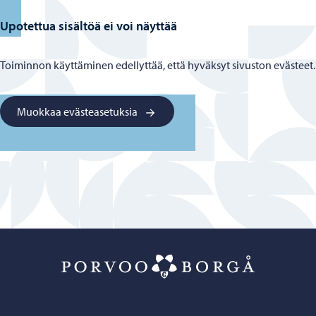
Upotettua sisältöä ei voi näyttää
Toiminnon käyttäminen edellyttää, että hyväksyt sivuston evästeet.
Muokkaa evästeasetuksia
Porvoo – Siirr