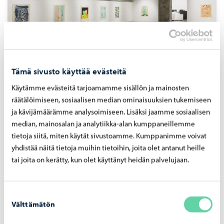
Tämä sivusto käyttää evästeitä
Por­voon Tai­de­hal­li
Käytämme evästeitä tarjoamamme sisällön ja mainosten
Nykytaidetta, mediatila Fikka, Yrjö A. Jäntin
räätälöimiseen, sosiaalisen median ominaisuuksien tukemiseen
taidekokoelma, taidelainaamo Konsta, tapahtumia ja
ja kävijämäärämme analysoimiseen. Lisäksi jaamme sosiaalisen
kauppa Porvoon Taidetehtaalla. Vapaa pääsy!
median, mainosalan ja analytiikka-alan kumppaneillemme
tietoja siitä, miten käytät sivustoamme. Kumppanimme voivat
yhdistää näitä tietoja muihin tietoihin, joita olet antanut heille
tai joita on kerätty, kun olet käyttänyt heidän palvelujaan.
Suostumuksen
Välttämätön
valinta