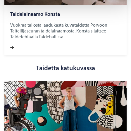
Tai­de­lai­naa­mo Kons­ta
Vuokraa tai osta laadukasta kuvataidetta Porvoon
Taiteilijaseuran taidelainaamosta. Konsta sijaitsee
Taidetehtaalla Taidehallissa.
Taidetta katukuvassa