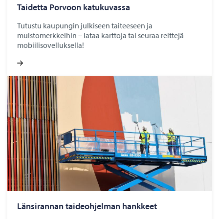
Tai­det­ta Por­voon ka­tu­ku­vas­sa
Tutustu kaupungin julkiseen taiteeseen ja
muistomerkkeihin – lataa karttoja tai seuraa reittejä
mobiilisovelluksella!
Län­si­ran­nan tai­deoh­jel­man hank­keet