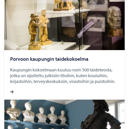
Por­voon kau­pun­gin tai­de­ko­koel­ma
Kaupungin kokoelmaan kuuluu noin 500 taideteosta,
jotka on sijoitettu julkisiin tiloihin, kuten kouluihin,
kirjastoihin, terveyskeskuksiin, virastoihin ja puistoihin.