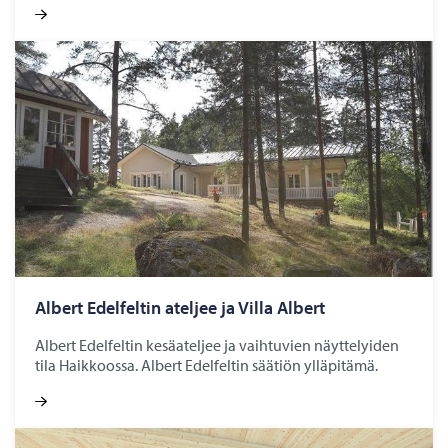
Al­bert Edel­fel­tin atel­jee ja Villa Al­bert
Albert Edelfeltin kesäateljee ja vaihtuvien näyttelyiden
tila Haikkoossa. Albert Edelfeltin säätiön ylläpitämä.