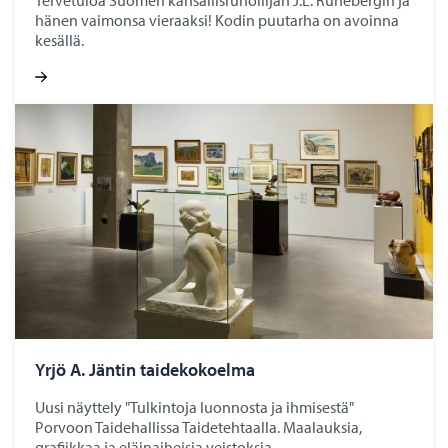
Tervetuloa Suomen kansallisrunoilijan J.L. Runebergin ja
hänen vaimonsa vieraaksi! Kodin puutarha on avoinna
kesällä.
Yrjö A. Jän­tin tai­de­ko­koel­ma
Uusi näyttely "Tulkintoja luonnosta ja ihmisestä"
Porvoon Taidehallissa Taidetehtaalla. Maalauksia,
grafiikkaa ja eläinaiheisia veistoksia.