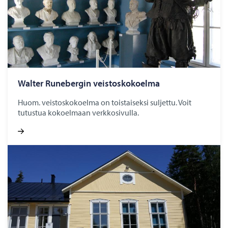
Walter Ru­ne­ber­gin veis­tos­ko­koel­ma
Huom. veistoskokoelma on toistaiseksi suljettu. Voit
tutustua kokoelmaan verkkosivulla.