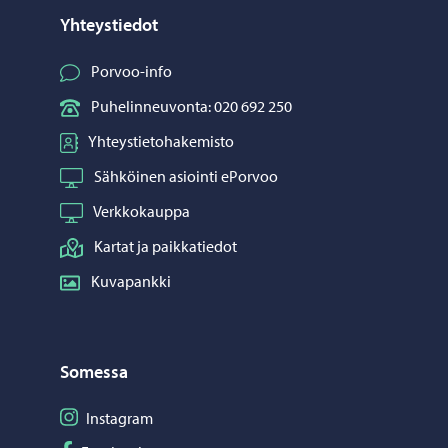
Yhteystiedot
Porvoo-info
Puhelinneuvonta: 020 692 250
Yhteystietohakemisto
Sähköinen asiointi ePorvoo
Verkkokauppa
Kartat ja paikkatiedot
Kuvapankki
Somessa
Seuraa Instagram
Instagram