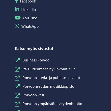
Seuraa Facebook
Facebook
Seuraa LinkedIn
LinkedIn
Seuraa YouTube
YouTube
Jaa WhatsApp
WhatsApp
Katso myös sivustot
Business Porvoo
Itä-Uudenmaan hyvinvointialue
Porvoon ateria- ja puhtauspalvelut
Porvoonseudun musiikkiopisto
Porvoon vesi
Porvoon ympäristöterveydenhuolto