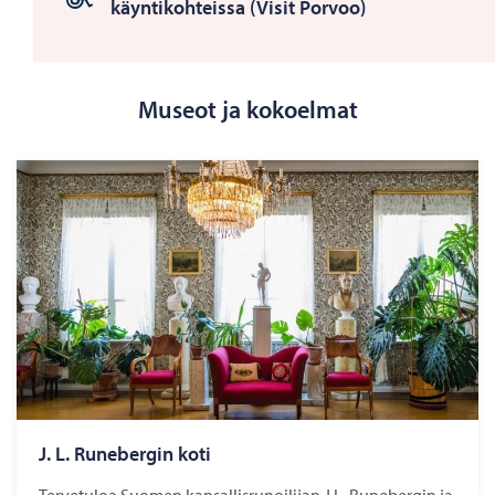
käyntikohteissa (Visit Porvoo)
Museot ja kokoelmat
J. L. Ru­ne­ber­gin koti