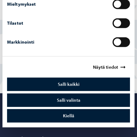
Mieltymykset
Tilastot
J. L. Ru­ne­ber­gin
koti
Markkinointi
Näytä tiedot
Salli kaikki
Salli valinta
Porvoo – Siirr
Kiellä