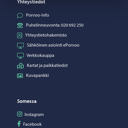
Yhteystiedot
Porvoo-info
Puhelinneuvonta: 020 692 250
Yhteystietohakemisto
Sähköinen asiointi ePorvoo
Verkkokauppa
Kartat ja paikkatiedot
Kuvapankki
Somessa
Seuraa Instagram
Instagram
Seuraa Facebook
Facebook