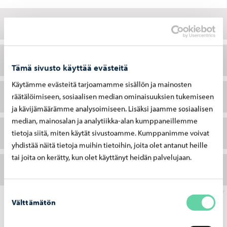
Walter Runeberg
Kokoelman synty
Tämä sivusto käyttää evästeitä
Käytämme evästeitä tarjoamamme sisällön ja mainosten
Antiikin aiheita ja hautamuistomerkkejä
räätälöimiseen, sosiaalisen median ominaisuuksien tukemiseen
ja kävijämäärämme analysoimiseen. Lisäksi jaamme sosiaalisen
median, mainosalan ja analytiikka-alan kumppaneillemme
Monumenttiteoksia ja kansallisia aiheita
tietoja siitä, miten käytät sivustoamme. Kumppanimme voivat
yhdistää näitä tietoja muihin tietoihin, joita olet antanut heille
tai joita on kerätty, kun olet käyttänyt heidän palvelujaan.
Muotokuvia taiteilijoista ja tiedemiehistä
Suostumuksen
Välttämätön
valinta
Tutustu myös