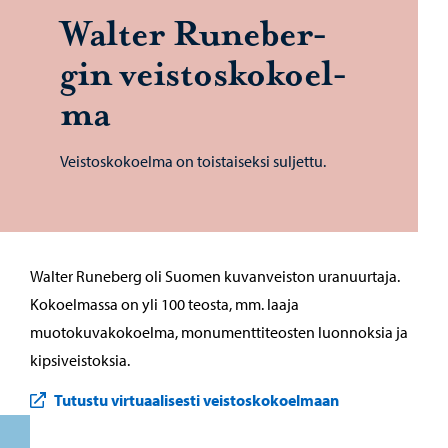
Walter Ru­ne­ber­
gin veis­tos­ko­koel­
ma
Veistoskokoelma on toistaiseksi suljettu.
Walter Runeberg oli Suomen kuvanveiston uranuurtaja.
Kokoelmassa on yli 100 teosta, mm. laaja
muotokuvakokoelma, monumenttiteosten luonnoksia ja
kipsiveistoksia.
Tutustu virtuaalisesti veistoskokoelmaan