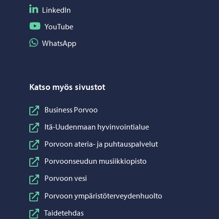
Seuraa LinkedIn
LinkedIn
Seuraa YouTube
YouTube
Jaa WhatsApp
WhatsApp
Katso myös sivustot
Business Porvoo
Itä-Uudenmaan hyvinvointialue
Porvoon ateria- ja puhtauspalvelut
Porvoonseudun musiikkiopisto
Porvoon vesi
Porvoon ympäristöterveydenhuolto
Taidetehdas