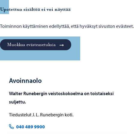
Upotettua sisältöä ei voi näyttää
Toiminnon käyttäminen edellyttää, että hyväksyt sivuston evästeet.
Muokkaa evästeasetuksia
Avoinnaolo
Walter Runebergin veistoskokoelma on toistaiseksi
suljettu.
Tiedustelut J. L. Runebergin koti.
040 489 9900