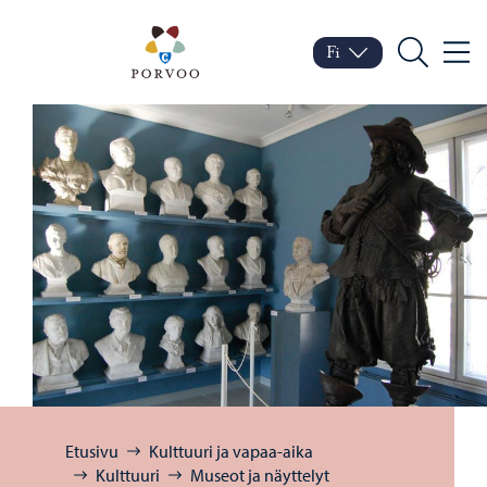
Siirry sisältöön
Porvoo – Siirry kotisivul
Fi
Valik
Vaihda kieltä
Nykyinen kieli: Suomi
Hae
Selaa:
Etusivu
Kulttuuri ja vapaa-aika
Kulttuuri
Museot ja näyttelyt