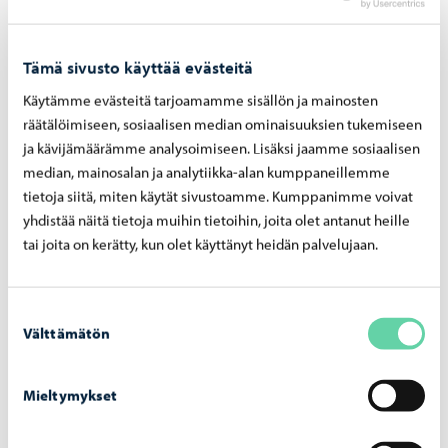
työntekijöiden hyvinvointiin sekä työn sujumiseen.
Sisäympäristöongelmat voivat tulla esiin
viihtyvyyshaittoina, mutta ne voivat aiheuttaa myös
Tämä sivusto käyttää evästeitä
sairauksia tai oireilua.
Käytämme evästeitä tarjoamamme sisällön ja mainosten
räätälöimiseen, sosiaalisen median ominaisuuksien tukemiseen
Sisäympäristöasiat voidaan ratkaista nopeasti, jos niiden
ja kävijämäärämme analysoimiseen. Lisäksi jaamme sosiaalisen
aiheuttaja löydetään helposti ja korjaukset voidaan
median, mainosalan ja analytiikka-alan kumppaneillemme
toteuttaa kaupungin talousarvion puitteissa. Ongelman
tietoja siitä, miten käytät sivustoamme. Kumppanimme voivat
yhdistää näitä tietoja muihin tietoihin, joita olet antanut heille
ratkaiseminen voi kestää kauan, jos sen aiheuttajan
tai joita on kerätty, kun olet käyttänyt heidän palvelujaan.
löytäminen vaatii useita tutkimuksia ja uusia
investointimäärärahoja.
Suostumuksen
Sisäympäristöasiat voi tulla kaupungin tietoon kaupungin
Välttämätön
valinta
työntekijöiltä tai rakennuksen muilta käyttäjiltä. Jos
epäilet, että rakennuksessa on sisäympäristöongelma,
Mieltymykset
ilmoita havainnostasi palveluyksikön johtajalle,
esimerkiksi koulun rehtorille tai päiväkodin johtajalle.