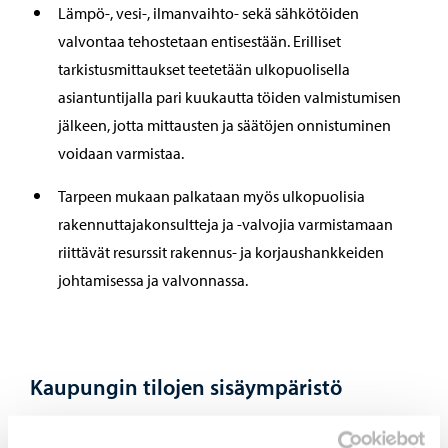
Lämpö-, vesi-, ilmanvaihto- sekä sähkötöiden
valvontaa tehostetaan entisestään. Erilliset
tarkistusmittaukset teetetään ulkopuolisella
asiantuntijalla pari kuukautta töiden valmistumisen
jälkeen, jotta mittausten ja säätöjen onnistuminen
voidaan varmistaa.
Tarpeen mukaan palkataan myös ulkopuolisia
rakennuttajakonsultteja ja -valvojia varmistamaan
riittävät resurssit rakennus- ja korjaushankkeiden
johtamisessa ja valvonnassa.
Kaupungin tilojen sisäympäristö
Hyvä sisäympäristö vaikuttaa asukkaiden ja