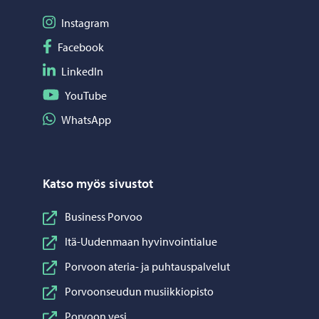
Seuraa Instagram
Instagram
Seuraa Facebook
Facebook
Seuraa LinkedIn
LinkedIn
Seuraa YouTube
YouTube
Jaa WhatsApp
WhatsApp
Katso myös sivustot
Business Porvoo
Itä-Uudenmaan hyvinvointialue
Porvoon ateria- ja puhtauspalvelut
Porvoonseudun musiikkiopisto
Porvoon vesi