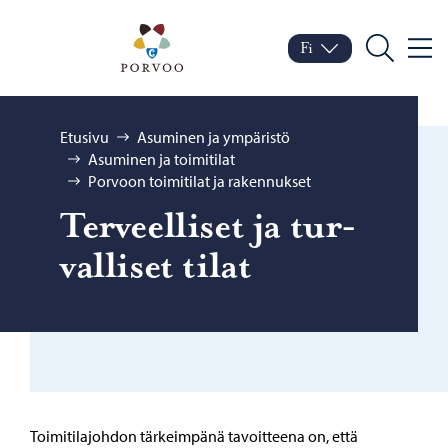
Siirry sisältöön
Porvoo – Siirry kotisivul
Fi
Valik
Vaihda kieltä
Nykyinen kieli: Suomi
Hae
Selaa:
Etusivu
Asuminen ja ympäristö
Asuminen ja toimitilat
Porvoon toimitilat ja rakennukset
Ter­veel­li­set ja tur­
val­li­set tilat
Toimitilajohdon tärkeimpänä tavoitteena on, että