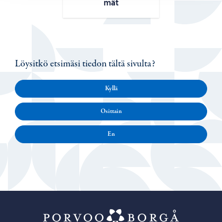
mät
Löysitkö etsimäsi tiedon tältä sivulta?
Kyllä
Osittain
En
Porvoo – Siirr