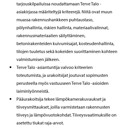
tarjouskilpailuissa noudattamaan Terve Talo -
asiakirjassa määriteltyjä kriteerejä. Niitä ovat muun
muassa rakennushankkeen puhtaustaso,
pölynhallinta, riskien hallinta, materiaalivalinnat,
rakennusmateriaalien säilyttäminen,
betonirakenteiden kuivumisajat, kosteudenhallinta,
tilojen tuuletus sekä kokeiden suorittaminen kohteen
valmistumisen jälkeen.
Terve Talo -asiantuntija valvoo kriteerien
toteutumista, ja urakoitsijat joutuvat sopimusten
perusteella myös vastuuseen Terve Talo -asioiden
laiminlyönneistä.
Pääurakoitsija tekee lämpökamerakuvaukset ja
tiiveysmittaukset, joilla varmistetaan rakennusten
tiiveys ja lämpövuotokohdat. Tiiveysvaatimuksille on
asetettu tiukat raja-arvot.