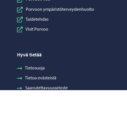
Porvoon ympäristöterveydenhuolto
Taidetehdas
Visit Porvoo
Hyvä tietää
Tietosuoja
Tietoa evästeistä
Saavutettavuusseloste
Laskutus
Visuaalinen ilme ja vaakuna