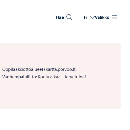
Hae
Fi
Valikko
Vaihda kieltä
Nykyinen kieli: Suomi
Oppilaaksiottoalueet (kartta.porvoo.fi)
Vanhempainliitto: Koulu alkaa – tervetuloa!