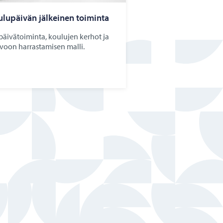
­lu­päi­vän jäl­kei­nen toi­min­ta
apäivätoiminta, koulujen kerhot ja
voon harrastamisen malli.