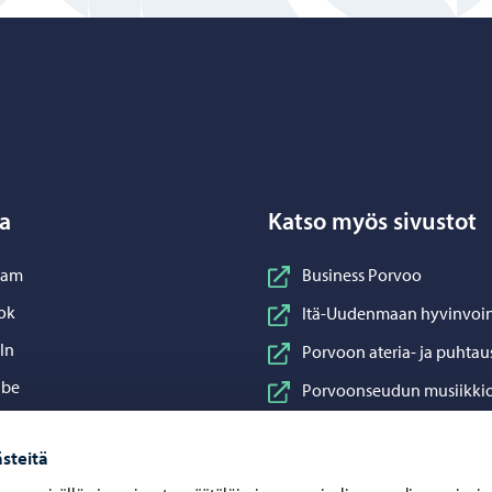
Porvoo – Siirry kotisivulle
a
Katso myös sivustot
nstagram
ram
Business Porvoo
acebook
ok
Itä-Uudenmaan hyvinvoin
inkedIn
In
Porvoon ateria- ja puhtau
ouTube
ube
Porvoonseudun musiikkio
sApp
App
Porvoon vesi
steitä
Porvoon ympäristöterve