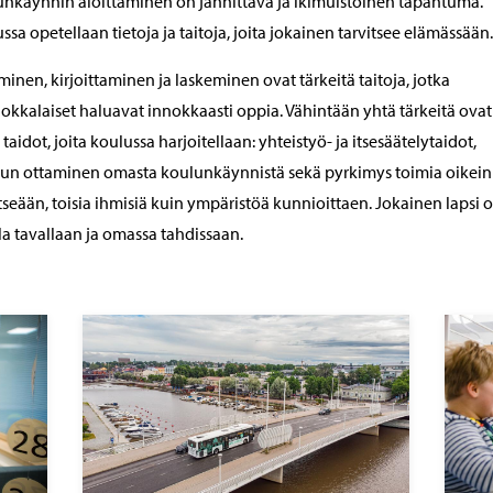
nkäynnin aloittaminen on jännittävä ja ikimuistoinen tapahtuma.
ssa opetellaan tietoja ja taitoja, joita jokainen tarvitsee elämässään.
inen, kirjoittaminen ja laskeminen ovat tärkeitä taitoja, jotka
okkalaiset haluavat innokkaasti oppia. Vähintään yhtä tärkeitä ovat
taidot, joita koulussa harjoitellaan: yhteistyö- ja itsesäätelytaidot,
un ottaminen omasta koulunkäynnistä sekä pyrkimys toimia oikein
itseään, toisia ihmisiä kuin ympäristöä kunnioittaen. Jokainen lapsi 
a tavallaan ja omassa tahdissaan.