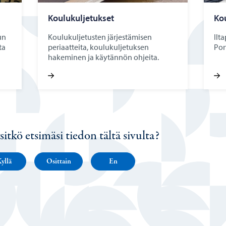
Kou­lu­kul­je­tuk­set
Kou
un
Koulukuljetusten järjestämisen
Ilt
ta
periaatteita, koulukuljetuksen
Por
hakeminen ja käytännön ohjeita.
sitkö etsimäsi tiedon tältä sivulta?
yllä
Osittain
En