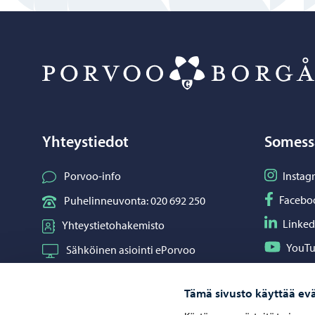
Yhteystiedot
Somess
Seuraa I
Porvoo-info
Instag
Seuraa F
Facebo
Puhelinneuvonta: 020 692 250
Seuraa L
Linked
Yhteystietohakemisto
Seuraa Y
YouT
Sähköinen asiointi ePorvoo
Jaa What
Whats
Verkkokauppa
Tämä sivusto käyttää evä
Kartat ja paikkatiedot