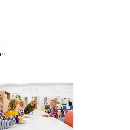
 –
oppii