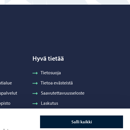
Hyvä tietää
Tietosuoja
tialue
Tietoa evästeistä
spalvelut
Saavutettavuusseloste
pisto
Laskutus
Visuaalinen ilme ja vaakuna
Salli kaikki
ydenhuolto