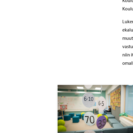
Koulu
Koulu
Lukem
ekalu
muut 
vastu
niin 
omall