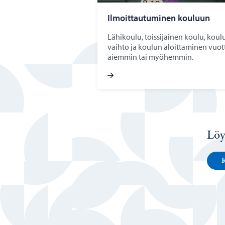
Il­moit­tau­tu­mi­nen kou­luun
Lähikoulu, toissijainen koulu, koul
vaihto ja koulun aloittaminen vuot
aiemmin tai myöhemmin.
Löy
K