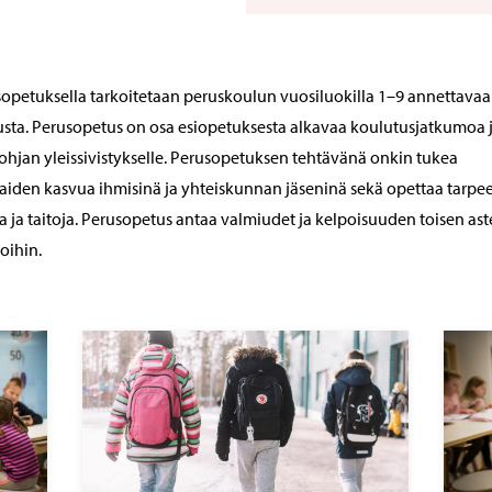
opetuksella tarkoitetaan peruskoulun vuosiluokilla 1–9 annettavaa
sta. Perusopetus on osa esiopetuksesta alkavaa koulutusjatkumoa j
ohjan yleissivistykselle. Perusopetuksen tehtävänä onkin tukea
aiden kasvua ihmisinä ja yhteiskunnan jäseninä sekä opettaa tarpeel
ja ja taitoja. Perusopetus antaa valmiudet ja kelpoisuuden toisen as
oihin.