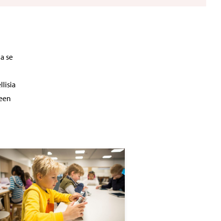
a se
lisia
teen