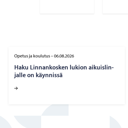
Opetus ja koulutus
–
06.08.2026
Haku Lin­nan­kos­ken lu­kion ai­kuis­lin­
jal­le on käyn­nis­sä