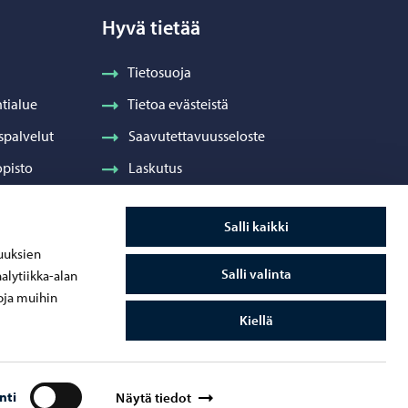
Hyvä tietää
Tietosuoja
tialue
Tietoa evästeistä
spalvelut
Saavutettavuusseloste
pisto
Laskutus
Visuaalinen ilme ja vaakuna
Salli kaikki
ydenhuolto
uuksien
Salli valinta
alytiikka-alan
oja muihin
Kiellä
nti
Näytä tiedot