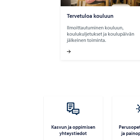
Ter­ve­tu­loa kou­luun
Ilmoittautuminen kouluun,
koulukuljetukset ja koulupäivän
jälkeinen toiminta.
Kas­vun ja op­pi­mi­sen
Pe­rus­o­pe
yh­teys­tie­dot
ja pain­op