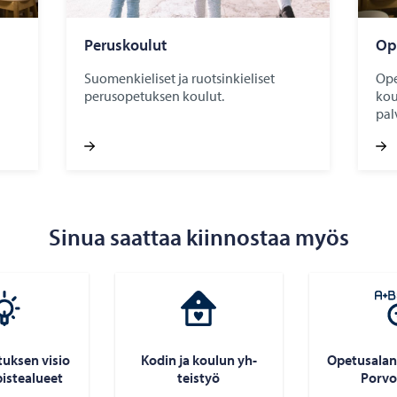
Pe­rus­kou­lut
Opi
Suomenkieliset ja ruotsinkieliset
Ope
perusopetuksen koulut.
kou
pal
Sinua saattaa kiinnostaa myös
­tuk­sen visio
Kodin ja kou­lun yh­
Ope­tusa­lan
is­tea­lu­eet
teis­työ
Por­vo