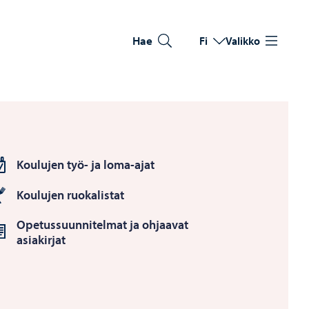
Hae
Fi
Valikko
Vaihda kieltä
Nykyinen kieli: Suomi
Koulujen työ- ja loma-ajat
Koulujen ruokalistat
Opetussuunnitelmat ja ohjaavat
asiakirjat