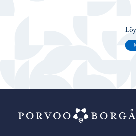
Löy
K