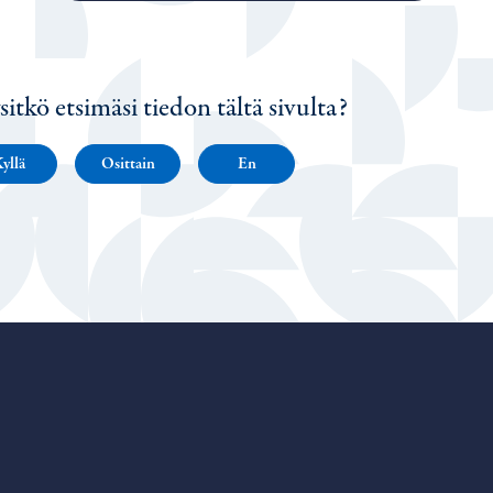
sitkö etsimäsi tiedon tältä sivulta?
yllä
Osittain
En
Porvoo – Siirry kotisivulle