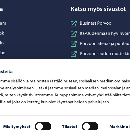
a
Katso myös sivustot
nstagram
ram
Business Porvoo
acebook
ok
Itä-Uudenmaan hyvinvoin
inkedIn
In
Porvoon ateria- ja puhtau
ouTube
ube
Porvoonseudun musiikkio
sApp
App
Porvoon vesi
steitä
Porvoon ympäristöterve
mme sisällön ja mainosten räätälöimiseen, sosiaalisen median ominais
Taidetehdas
 analysoimiseen. Lisäksi jaamme sosiaalisen median, mainosalan ja an
Visit Porvoo
ä, miten käytät sivustoamme. Kumppanimme voivat yhdistää näitä tiet
eille tai joita on kerätty, kun olet käyttänyt heidän palvelujaan.
Mieltymykset
Tilastot
Markkinoi