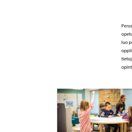
Perus
opetu
luo p
oppil
tieto
opint