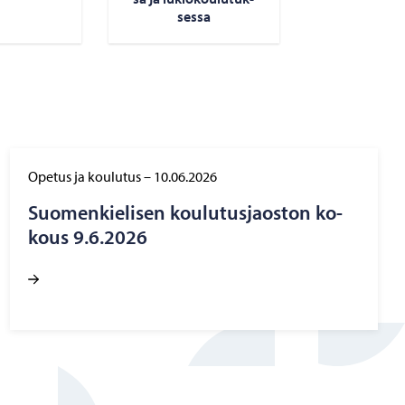
ses­sa
Opetus ja koulutus
–
10.06.2026
Suo­men­kie­li­sen kou­lu­tus­jaos­ton ko­
kous 9.6.2026