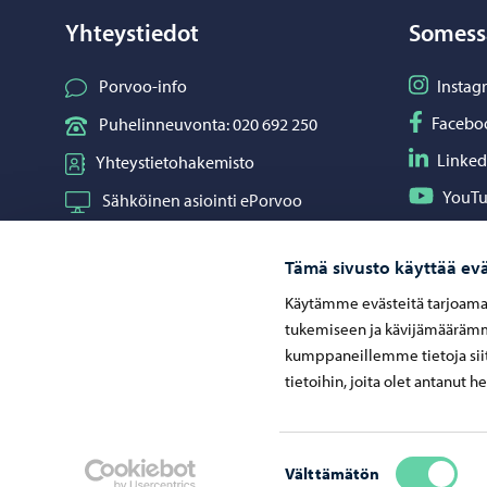
Yhteystiedot
Somess
Seuraa I
Porvoo-info
Instag
Seuraa F
Facebo
Puhelinneuvonta: 020 692 250
Seuraa L
Linked
Yhteystietohakemisto
Seuraa Y
YouT
Sähköinen asiointi ePorvoo
Jaa What
Whats
Verkkokauppa
Tämä sivusto käyttää evä
Kartat ja paikkatiedot
Käytämme evästeitä tarjoama
Kuvapankki
tukemiseen ja kävijämäärämme
kumppaneillemme tietoja siit
tietoihin, joita olet antanut h
Neuvonta ja palaute
Suostumuksen
Välttämätön
valinta