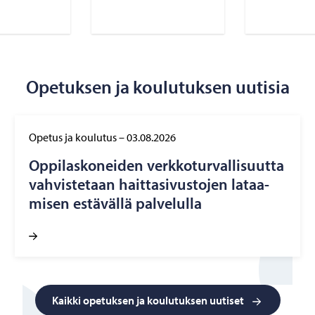
Opetuksen ja koulutuksen uutisia
Opetus ja koulutus
–
03.08.2026
Op­pi­las­ko­nei­den verk­ko­tur­val­li­suut­ta
vah­vis­te­taan hait­ta­si­vus­to­jen la­taa­
mi­sen es­tä­väl­lä pal­ve­lul­la
Kaikki opetuksen ja koulutuksen uutiset