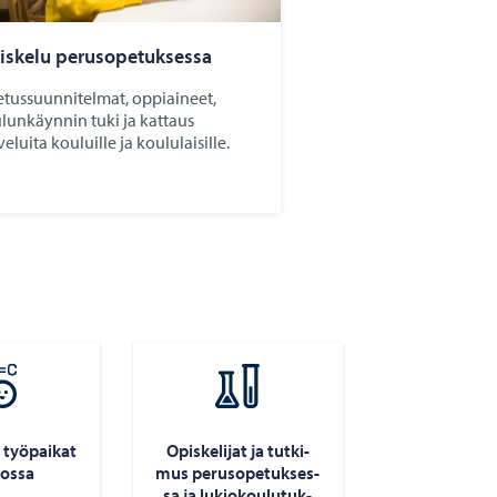
s­ke­lu pe­rus­o­pe­tuk­ses­sa
tussuunnitelmat, oppiaineet,
lunkäynnin tuki ja kattaus
veluita kouluille ja koululaisille.
 työ­pai­kat
Opis­ke­li­jat ja tut­ki­
os­sa
mus pe­rus­o­pe­tuk­ses­
sa ja lu­kio­kou­lu­tuk­