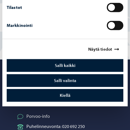
Tilastot
Osittain
Markkinointi
En
Näytä tiedot
Salli kaikki
Porvoo – Siirr
Salli valinta
Kiellä
Yhteystiedot
Porvoo-info
Puhelinneuvonta: 020 692 250