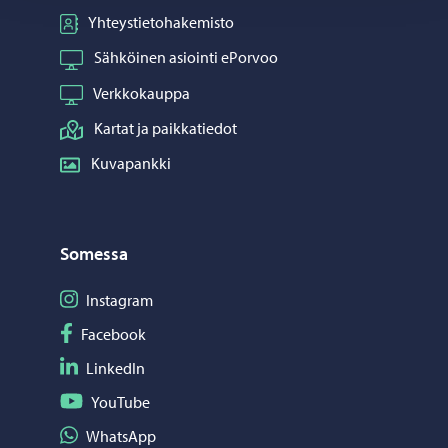
Yhteystietohakemisto
Sähköinen asiointi ePorvoo
Verkkokauppa
Kartat ja paikkatiedot
Kuvapankki
Somessa
Seuraa Instagram
Instagram
Seuraa Facebook
Facebook
Seuraa LinkedIn
LinkedIn
Seuraa YouTube
YouTube
Jaa WhatsApp
WhatsApp