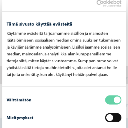
Jäätelökioskipaikkoja on Kauppatorilla ja Vanhassa
kaupungissa.
Tämä sivusto käyttää evästeitä
Jäätelömyyntipaikkojen kilpailutus vuodelle 2025 on auki
26.2.2025 klo 12.00 asti.
Käytämme evästeitä tarjoamamme sisällön ja mainosten
räätälöimiseen, sosiaalisen median ominaisuuksien tukemiseen
Tarjouspyyntö
ja kävijämäärämme analysoimiseen. Lisäksi jaamme sosiaalisen
median, mainosalan ja analytiikka-alan kumppaneillemme
Tarjouslomake
tietoja siitä, miten käytät sivustoamme. Kumppanimme voivat
yhdistää näitä tietoja muihin tietoihin, joita olet antanut heille
tai joita on kerätty, kun olet käyttänyt heidän palvelujaan.
Jäätelökioskipaikat kartalla
Suostumuksen
Välttämätön
valinta
Löysitkö etsimäsi tiedon tältä sivulta?
Mieltymykset
Kyllä