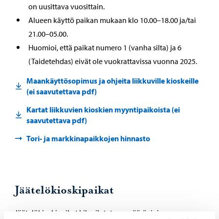
on uusittava vuosittain.
Alueen käyttö paikan mukaan klo 10.00–18.00 ja/tai
21.00–05.00.
Huomioi, että paikat numero 1 (vanha silta) ja 6
(Taidetehdas) eivät ole vuokrattavissa vuonna 2025.
Maankäyttösopimus ja ohjeita liikkuville kioskeille
(ei saavutettava pdf)
Kartat liikkuvien kioskien myyntipaikoista (ei
saavutettava pdf)
Tori- ja markkinapaikkojen hinnasto
Jäätelökioskipaikat
Jäätelökioskipaikat kilpailutetaan määräajoin.