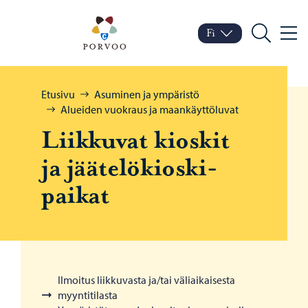
Siirry sisältöön
Porvoo – Siirry kotisivul
Fi
Valik
Vaihda kieltä
Nykyinen kieli: Suomi
Hae
Selaa:
Etusivu
Asuminen ja ympäristö
Alueiden vuokraus ja maankäyttöluvat
Liik­ku­vat kios­kit
ja jää­te­lö­kios­ki­
pai­kat
Ilmoitus liikkuvasta ja/tai väliaikaisesta
myyntitilasta