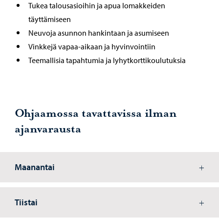
Tukea talousasioihin ja apua lomakkeiden
täyttämiseen
Neuvoja asunnon hankintaan ja asumiseen
Vinkkejä vapaa-aikaan ja hyvinvointiin
Teemallisia tapahtumia ja lyhytkorttikoulutuksia
Ohjaamossa tavattavissa ilman
ajanvarausta
Maanantai
Tiistai