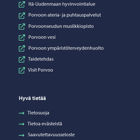
Itä-Uudenmaan hyvinvointialue
Porvoon ateria- ja puhtauspalvelut
Porvoonseudun musiikkiopisto
Porvoon vesi
Porvoon ympäristöterveydenhuolto
Taidetehdas
Visit Porvoo
Hyvä tietää
Tietosuoja
Tietoa evästeistä
Saavutettavuusseloste