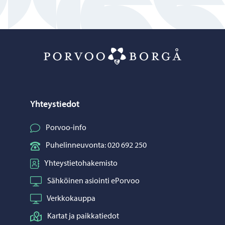
Porvoo – Siirr
Yhteystiedot
Porvoo-info
Puhelinneuvonta: 020 692 250
Yhteystietohakemisto
Sähköinen asiointi ePorvoo
Verkkokauppa
Kartat ja paikkatiedot