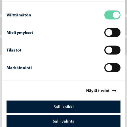
Walk in terapia
Suostumuksen
Välttämätön
valinta
Opinto-ohjaajan torstait
Mieltymykset
Talous- ja velkaneuvojan torstait
Tilastot
Markkinointi
Sinua saattaa kiinnostaa myös
Näytä tiedot
Salli kaikki
Salli valinta