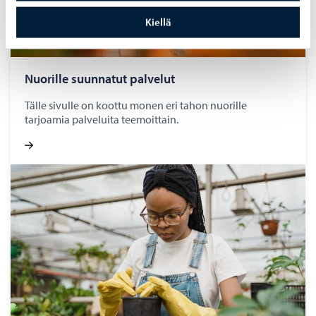
Kiellä
Nuo­ril­le suun­na­tut pal­ve­lut
Tälle sivulle on koottu monen eri tahon nuorille
tarjoamia palveluita teemoittain.