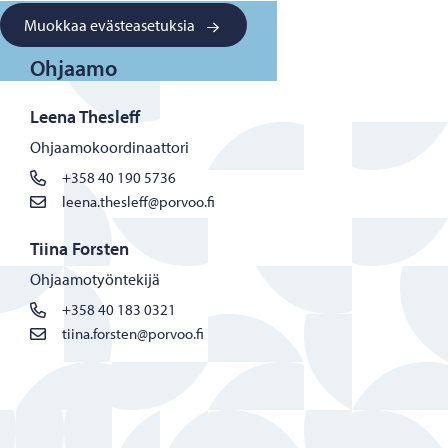
Muokkaa evästeasetuksia
Ohjaamo
Leena Thesleff
Ohjaamokoordinaattori
+358 40 190 5736
leena.thesleff@porvoo.fi
Tiina Forsten
Ohjaamotyöntekijä
+358 40 183 0321
tiina.forsten@porvoo.fi