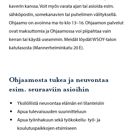
kaverin kanssa. Voit myös varata ajan tai asioida esim.
sähköpostin, somekanavien tai puhelimen välityksellä.
Ohjaamo on avoinna ma-to klo 13–16. Ohjaamon palvelut
ovat maksuttomia ja Ohjaamossa voi piipahtaa vain
kerran tai käydä useammin. Meidät löydät WSOY-talon
katutasosta (Mannerheiminkatu 20 E).
Ohjaamosta tukea ja neuvontaa
esim. seuraaviin asioihin
Yksilöllistä neuvontaa elämän eri tilanteisiin
Apua tulevaisuuden suunnitteluun
Apua työnhakuun sekä työkokeilu- työ- ja
koulutuspaikkojen etsimiseen