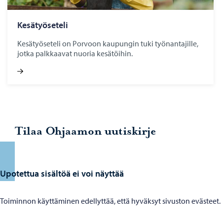
Ke­sä­työ­se­te­li
Kesätyöseteli on Porvoon kaupungin tuki työnantajille,
jotka palkkaavat nuoria kesätöihin.
Tilaa Ohjaamon uutiskirje
Upotettua sisältöä ei voi näyttää
Toiminnon käyttäminen edellyttää, että hyväksyt sivuston evästeet.