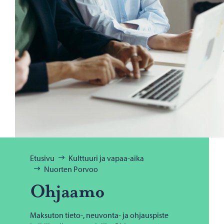
Selaa:
Etusivu
Kulttuuri ja vapaa-aika
Nuorten Porvoo
Oh­jaa­mo
Maksuton tieto-, neuvonta- ja ohjauspiste