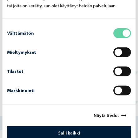
tai joita on kerätty, kun olet käyttänyt heidän palvelujaan.
Lupa- ja valvontalautakunta §119/2025
Sivistysjohtaja §106/2025 2
Suostumuksen
Välttämätön
Sivistysjohtaja §107/2025
valinta
TJ Porvoo vesi §37/2025
Mieltymykset
Tonttipäällikkö §112/2025
Työllisyyslautakunta §4/2025
Tilastot
Ympäristöterveysjaosto §116/2025
Markkinointi
Löysitkö etsimäsi tiedon tältä sivulta?
Näytä tiedot
Kyllä
Salli kaikki