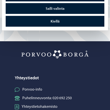
Osittain
Salli valinta
En
Kiellä
Porvoo – Siirr
Yhteystiedot
Porvoo-info
Puhelinneuvonta: 020 692 250
Yhteystietohakemisto