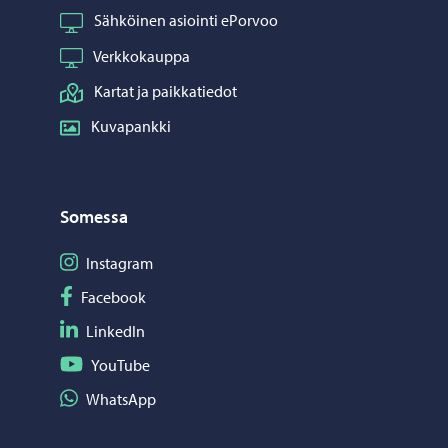
Sähköinen asiointi ePorvoo
Verkkokauppa
Kartat ja paikkatiedot
Kuvapankki
Somessa
Seuraa Instagram
Instagram
Seuraa Facebook
Facebook
Seuraa LinkedIn
LinkedIn
Seuraa YouTube
YouTube
Jaa WhatsApp
WhatsApp