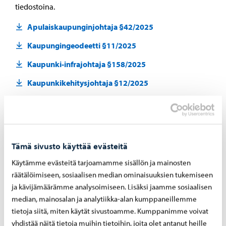
tiedostoina.
Apulaiskaupunginjohtaja §42/2025
Kaupungingeodeetti §11/2025
Kaupunki-infrajohtaja §158/2025
Kaupunkikehitysjohtaja §12/2025
Kaupunkikehityslautakunta §191/2025
Kaupunkikehityslautakunta §107/2025
Kaupunkikehityslautakunta §49/2025
Tämä sivusto käyttää evästeitä
Kaupunkikehityslautakunta 17.6. 2025 §109;
Käytämme evästeitä tarjoamamme sisällön ja mainosten
Kaupunkikehityslautakunnan toimivallan siirto
räätälöimiseen, sosiaalisen median ominaisuuksien tukemiseen
ja kävijämäärämme analysoimiseen. Lisäksi jaamme sosiaalisen
Lupa- ja valvontalautakunta §20/2025
median, mainosalan ja analytiikka-alan kumppaneillemme
Lupa- ja valvontalautakunta §67/2025
tietoja siitä, miten käytät sivustoamme. Kumppanimme voivat
yhdistää näitä tietoja muihin tietoihin, joita olet antanut heille
Lupa- ja valvontalautakunta §69/2025