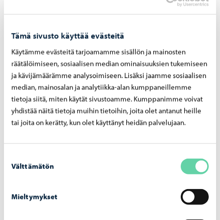
Kar­tat ja paik­ka­tie­dot
Karttapalvelu ja kaupunkimittaus
Tämä sivusto käyttää evästeitä
Käytämme evästeitä tarjoamamme sisällön ja mainosten
räätälöimiseen, sosiaalisen median ominaisuuksien tukemiseen
ja kävijämäärämme analysoimiseen. Lisäksi jaamme sosiaalisen
median, mainosalan ja analytiikka-alan kumppaneillemme
tietoja siitä, miten käytät sivustoamme. Kumppanimme voivat
yhdistää näitä tietoja muihin tietoihin, joita olet antanut heille
tai joita on kerätty, kun olet käyttänyt heidän palvelujaan.
Suostumuksen
Välttämätön
valinta
Kiinteistö-​ ja ra­ken­nus­tie­to­jen pe­rus­pa­ran­nus­
Mieltymykset
pro­jek­ti