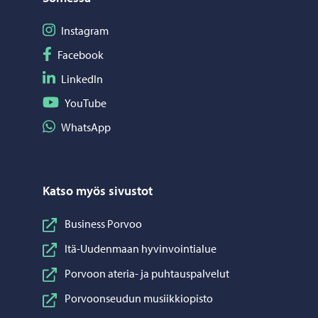
Seuraa Instagram
Instagram
Seuraa Facebook
Facebook
Seuraa LinkedIn
LinkedIn
Seuraa YouTube
YouTube
Jaa WhatsApp
WhatsApp
Katso myös sivustot
Business Porvoo
Itä-Uudenmaan hyvinvointialue
Porvoon ateria- ja puhtauspalvelut
Porvoonseudun musiikkiopisto