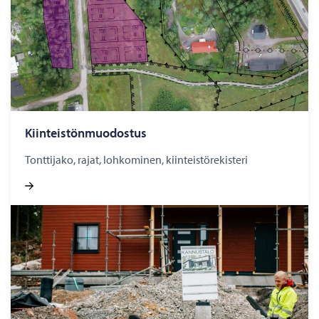
Kiin­teis­tön­muo­dos­tus
Tonttijako, rajat, lohkominen, kiinteistörekisteri