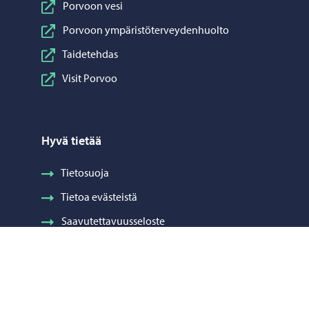
Porvoon vesi
Porvoon ympäristöterveydenhuolto
Taidetehdas
Visit Porvoo
Hyvä tietää
Tietosuoja
Tietoa evästeistä
Saavutettavuusseloste
Laskutus
Visuaalinen ilme ja vaakuna