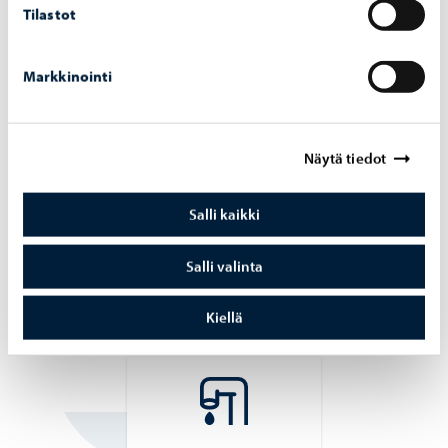
Kiinteistönomistaja, tarkista ovatko kiinteistö- ja
Tilastot
rakennustietosi ajan tasalla.
Markkinointi
Sinua saattaa lisäksi kiinnostaa
Näytä tiedot
Salli kaikki
Salli valinta
Il­mas­to­te­ko­jen Por­
Jä­te­huol­to­yh­tiö
voo
Rosk’n Roll
Kiellä