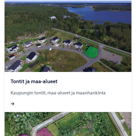
Ton­tit ja maa-​alueet
Kaupungin tontit, maa-alueet ja maanhankinta