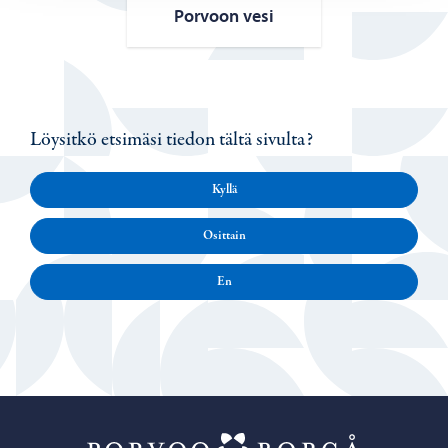
Por­voon vesi
Löysitkö etsimäsi tiedon tältä sivulta?
Kyllä
Osittain
En
Porvoo – Siirr