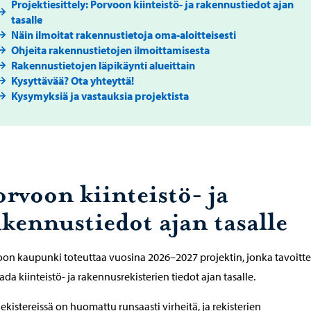
Projektiesittely: Porvoon kiinteistö- ja rakennustiedot ajan
tasalle
Näin ilmoitat rakennustietoja oma-aloitteisesti
Ohjeita rakennustietojen ilmoittamisesta
Rakennustietojen läpikäynti alueittain
Kysyttävää? Ota yhteyttä!
Kysymyksiä ja vastauksia projektista
orvoon kiinteistö- ja
akennustiedot ajan tasalle
on kaupunki toteuttaa vuosina 2026–2027 projektin, jonka tavoitt
ada kiinteistö- ja rakennusrekisterien tiedot ajan tasalle.
ekistereissä on huomattu runsaasti virheitä, ja rekisterien