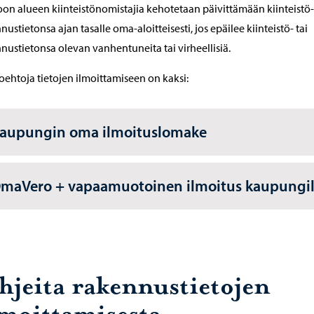
on alueen kiinteistönomistajia kehotetaan päivittämään kiinteistö-
nustietonsa ajan tasalle oma-aloitteisesti, jos epäilee kiinteistö- tai
nustietonsa olevan vanhentuneita tai virheellisiä.
oehtoja tietojen ilmoittamiseen on kaksi:
Kaupungin oma ilmoituslomake
OmaVero + vapaamuotoinen ilmoitus kaupungil
hjeita rakennustietojen