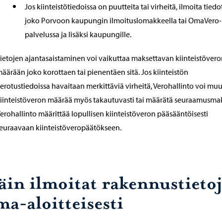
Jos kiinteistötiedoissa on puutteita tai virheitä, ilmoita tiedo
joko Porvoon kaupungin ilmoituslomakkeella tai OmaVero-
palvelussa ja lisäksi kaupungille.
ietojen ajantasaistaminen voi vaikuttaa maksettavan kiinteistöver
äärään joko korottaen tai pienentäen sitä. Jos kiinteistön
erotustiedoissa havaitaan merkittäviä virheitä, Verohallinto voi mu
iinteistöveron määrää myös takautuvasti tai määrätä seuraamusmak
erohallinto määrittää lopullisen kiinteistöveron pääsääntöisesti
euraavaan kiinteistöveropäätökseen.
äin ilmoitat rakennustieto
ma-aloitteisesti