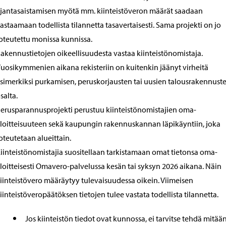
jantasaistamisen myötä mm. kiinteistöveron määrät saadaan
astaamaan todellista tilannetta tasavertaisesti. Sama projekti on jo
oteutettu monissa kunnissa.
akennustietojen oikeellisuudesta vastaa kiinteistönomistaja.
uosikymmenien aikana rekisteriin on kuitenkin jäänyt virheitä
simerkiksi purkamisen, peruskorjausten tai uusien talousrakennust
salta.
erusparannusprojekti perustuu kiinteistönomistajien oma-
loitteisuuteen sekä kaupungin rakennuskannan läpikäyntiin, joka
oteutetaan alueittain.
iinteistönomistajia suositellaan tarkistamaan omat tietonsa oma-
loitteisesti Omavero-palvelussa kesän tai syksyn 2026 aikana. Näin
iinteistövero määräytyy tulevaisuudessa oikein. Viimeisen
iinteistöveropäätöksen tietojen tulee vastata todellista tilannetta.
Jos kiinteistön tiedot ovat kunnossa, ei tarvitse tehdä mitään