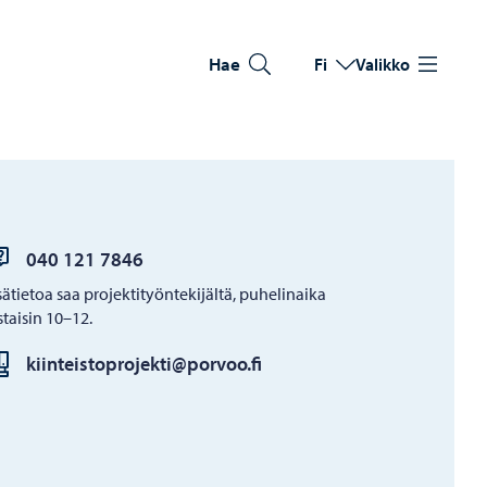
Hae
Fi
Valikko
Vaihda kieltä
Nykyinen kieli: Suomi
040 121 7846
sätietoa saa projektityöntekijältä, puhelinaika
istaisin 10–12.
kiinteistoprojekti@porvoo.fi