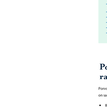
P
r
Porvo
on sa
R