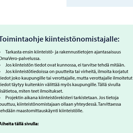
Toimintaohje kiinteistönomistajalle:
Tarkasta ensin kiinteistö- ja rakennustietojen ajantasaisuus
OmaVero-palvelussa.
Jos kiinteistön tiedot ovat kunnossa, ei tarvitse tehdä mitään.
Jos kiinteistötiedoissa on puutteita tai virheitä, ilmoita korjatut
tiedot joko kaupungille tai verottajalle, mutta verottajalle ilmoitetut
tiedot täytyy kuitenkin välittää myös kaupungille.
Tällä sivulla
lisätietoa, miten teet ilmoitukset.
Projektin aikana kiinteistörekisteri tarkistetaan. Jos tietoja
puuttuu, kiinteistönomistajaan ollaan yhteydessä. Tarvittaessa
tehdään maastomittauskäynti kiinteistölle.
Aiheita tällä sivulla: