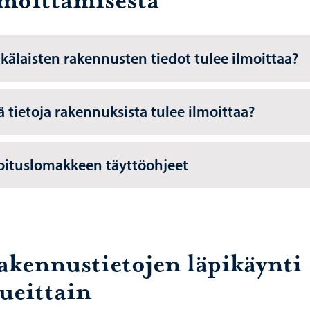
lmoittamisesta
kälaisten rakennusten tiedot tulee ilmoittaa?
ä tietoja rakennuksista tulee ilmoittaa?
oituslomakkeen täyttöohjeet
akennustietojen läpikäynti
lueittain