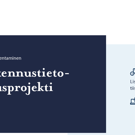
akentaminen
en­nus­tie­to­
Li
­pro­jek­ti
ti