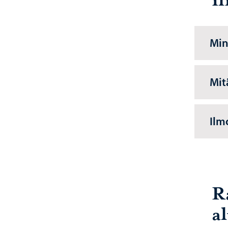
i
Min
Mit
Ilm
R
a