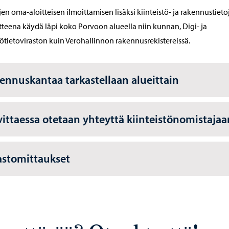
jen oma-aloitteisen ilmoittamisen lisäksi kiinteistö- ja rakennustieto
tteena käydä läpi koko Porvoon alueella niin kunnan, Digi- ja
ötietoviraston kuin Verohallinnon rakennusrekistereissä.
ennuskantaa tarkastellaan alueittain
vittaessa otetaan yhteyttä kiinteistönomistajaa
stomittaukset