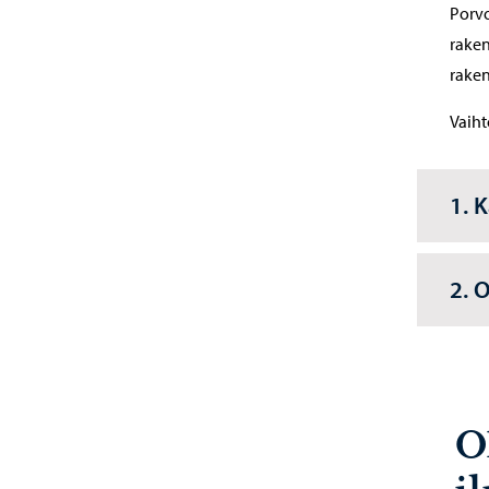
Porvo
raken
raken
Vaiht
1. 
2. 
O