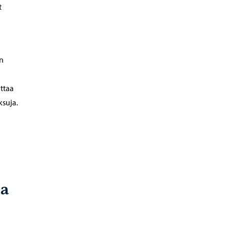
t
on
uttaa
suja.
ja