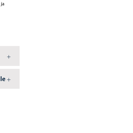
 ja
le