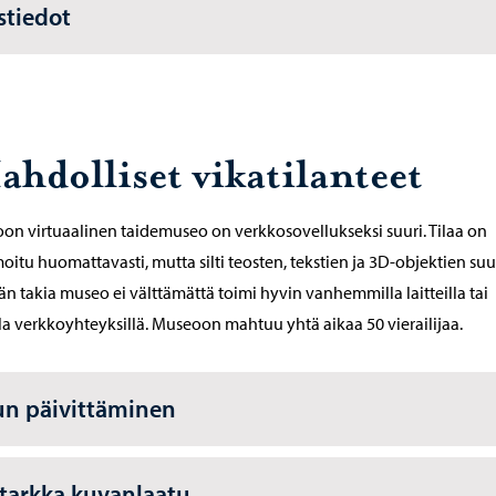
stiedot
ahdolliset vikatilanteet
on virtuaalinen taidemuseo on verkkosovellukseksi suuri. Tilaa on
oitu huomattavasti, mutta silti teosten, tekstien ja 3D-objektien su
n takia museo ei välttämättä toimi hyvin vanhemmilla laitteilla tai
lla verkkoyhteyksillä. Museoon mahtuu yhtä aikaa 50 vierailijaa.
un päivittäminen
tarkka kuvanlaatu