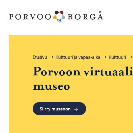
Siirry sisältöön
Porvoo – Siirry kotisivulle
Selaa:
Etusivu
Kulttuuri ja vapaa-aika
Kulttuuri
Por­voon vir­tu­aa­l
museo
Siirry museoon