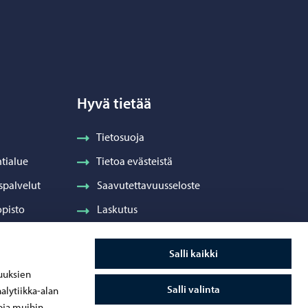
Hyvä tietää
Tietosuoja
tialue
Tietoa evästeistä
spalvelut
Saavutettavuusseloste
pisto
Laskutus
Visuaalinen ilme ja vaakuna
Salli kaikki
ydenhuolto
uuksien
Salli valinta
alytiikka-alan
oja muihin