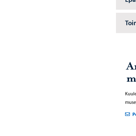
Toi
A
m
Kuule
museo
P