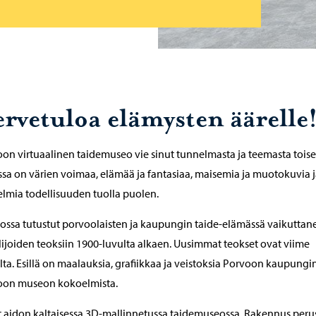
ervetuloa elämysten äärelle
on virtuaalinen taidemuseo vie sinut tunnelmasta ja teemasta toise
sa on värien voimaa, elämää ja fantasiaa, maisemia ja muotokuvia 
lmia todellisuuden tuolla puolen.
ssa tutustut porvoolaisten ja kaupungin taide-elämässä vaikuttan
ilijoiden teoksiin 1900-luvulta alkaen. Uusimmat teokset ovat viime
lta. Esillä on maalauksia, grafiikkaa ja veistoksia Porvoon kaupungin
oon museon kokoelmista.
t aidon kaltaisessa 3D-mallinnetussa taidemuseossa. Rakennus peru