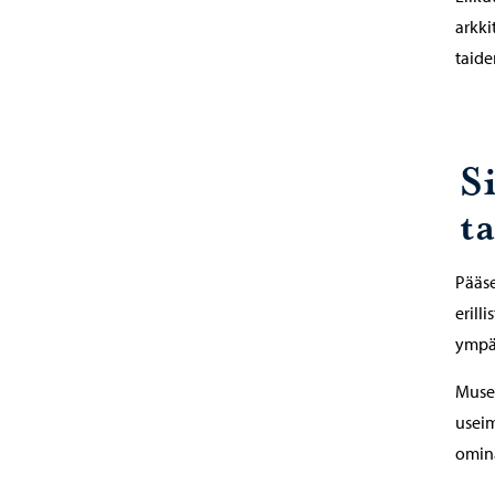
arkki
taide
Si
t
Pääse
erill
ympär
Museo
useim
omina