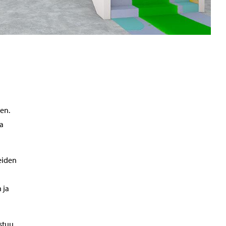
!
en.
ja
eiden
 ja
stuu