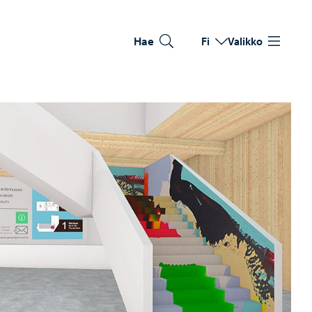
Hae
Fi
Valikko
Vaihda kieltä
Nykyinen kieli: Suomi