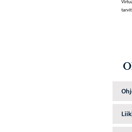
Virtu
tarvi
O
Ohj
Lii