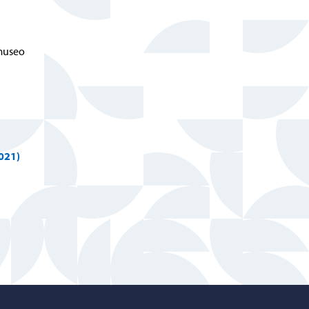
 museo
2021)