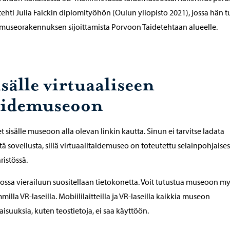
tehti Julia Falckin diplomityöhön (Oulun yliopisto 2021), jossa hän t
museorakennuksen sijoittamista Porvoon Taidetehtaan alueelle.
sälle virtuaaliseen
aidemuseoon
t sisälle museoon alla olevan linkin kautta. Sinun ei tarvitse ladata
istä sovellusta, sillä virtuaalitaidemuseo on toteutettu selainpohjaise
istössä.
ssa vierailuun suositellaan tietokonetta. Voit tutustua museoon m
milla VR-laseilla. Mobiililaitteilla ja VR-laseilla kaikkia museon
isuuksia, kuten teostietoja, ei saa käyttöön.