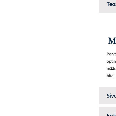
Teo
M
Porvo
optim
määrä
hitai
Siv
Epä