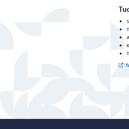
Tu
S
T
A
K
T
T