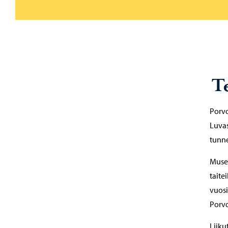
T
Porvo
Luvas
tunne
Museo
taite
vuosi
Porv
Liiku