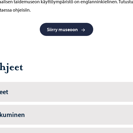
aalisen taidemuseon käyttöympäristö on englanninkielinen. Tutust
ttaessa ohjeisiin.
Siirry museoon
hjeet
eet
kkuminen