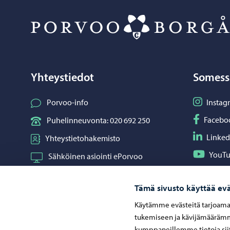
Yhteystiedot
Somess
Seuraa I
Porvoo-info
Instag
Seuraa F
Facebo
Puhelinneuvonta: 020 692 250
Seuraa L
Linked
Yhteystietohakemisto
Seuraa Y
YouT
Sähköinen asiointi ePorvoo
Jaa What
Whats
Verkkokauppa
Tämä sivusto käyttää evä
Kartat ja paikkatiedot
Käytämme evästeitä tarjoama
Kuvapankki
tukemiseen ja kävijämäärämme
kumppaneillemme tietoja siit