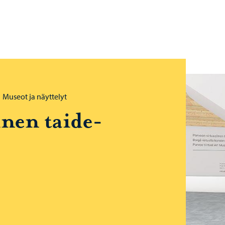
Museot ja näyttelyt
i­nen tai­de­