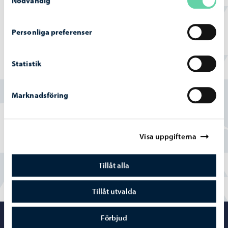
Nödvändig
Livsmedelstillsyn
Livsmedelslagen
Personliga preferenser
Statistik
Hittade du vad du sökte?
Marknadsföring
Ja
Delvis
Visa uppgifterna
Nej
Tillåt alla
Tillåt utvalda
Förbjud
Porvoo – Gå ti