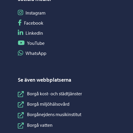
Följ på Instagram
Instagram
Följ på Facebook
Facebook
Följ på LinkedIn
LinkedIn
Följ på YouTube
YouTube
Dela på WhatsApp
WhatsApp
Se även webbplatserna
Borgå kost- och städtjänster
Borgå miljöhälsovård
Borgånejdens musikinstitut
Borgå vatten