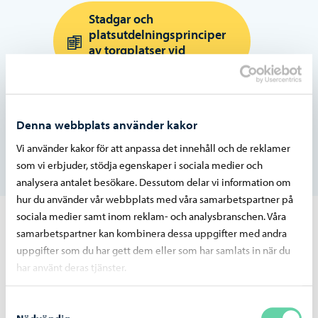
Stadgar och
platsutdelningsprinciper
av torgplatser vid
Åstranden
Stadsinfrans prislista
Denna webbplats använder kakor
(inklusive torg- och
marknadsplatser)
Vi använder kakor för att anpassa det innehåll och de reklamer
som vi erbjuder, stödja egenskaper i sociala medier och
analysera antalet besökare. Dessutom delar vi information om
hur du använder vår webbplats med våra samarbetspartner på
sociala medier samt inom reklam- och analysbranschen. Våra
Dessa kan också vara av intresse
samarbetspartner kan kombinera dessa uppgifter med andra
uppgifter som du har gett dem eller som har samlats in när du
har använt deras tjänster.
Samtyckesval