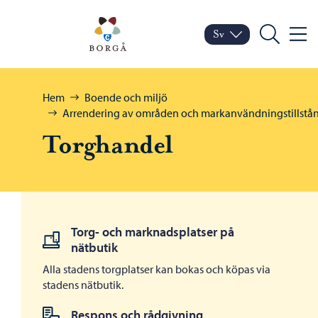
Hoppa till innehåll
Porvoo – Gå till startsid
Sv
Meny
Byt språk
Nuvarande språk: Sven
Sök
Bläddra:
Hem
Boende och miljö
Arrendering av områden och markanvändningstillstå
Torghandel
Torg- och marknadsplatser på
nätbutik
Alla stadens torgplatser kan bokas och köpas via
stadens nätbutik.
Respons och rådgivning