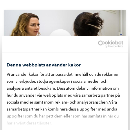
Denna webbplats använder kakor
Vi använder kakor för att anpassa det innehåll och de reklamer
som vi erbjuder, stödja egenskaper i sociala medier och
Elevvård
analysera antalet besökare. Dessutom delar vi information om
hur du använder vår webbplats med våra samarbetspartner på
Generell och individuell elevvård.
sociala medier samt inom reklam- och analysbranschen. Våra
samarbetspartner kan kombinera dessa uppgifter med andra
uppgifter som du har gett dem eller som har samlats in när du
har använt deras tjänster.
Delaktighet och samarbete