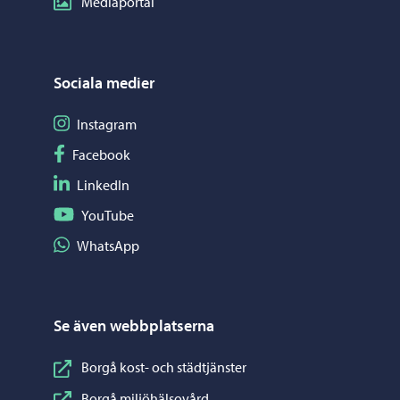
Mediaportal
Sociala medier
Följ på Instagram
Instagram
Följ på Facebook
Facebook
Följ på LinkedIn
LinkedIn
Följ på YouTube
YouTube
Dela på WhatsApp
WhatsApp
Se även webbplatserna
Borgå kost- och städtjänster
Borgå miljöhälsovård