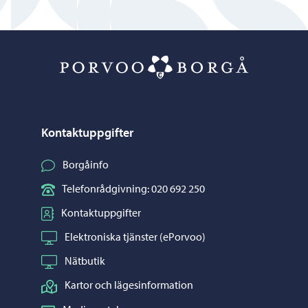
Porvoo – Gå ti
Kontaktuppgifter
Borgåinfo
Telefonrådgivning: 020 692 250
Kontaktuppgifter
Elektroniska tjänster (ePorvoo)
Nätbutik
Kartor och lägesinformation