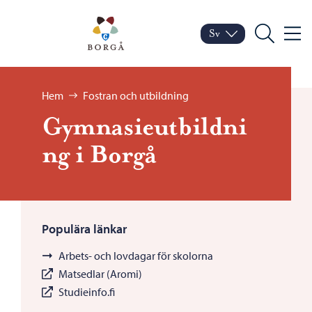
Hoppa till innehåll
Porvoo – Gå till startsid
Sv
Meny
Byt språk
Nuvarande språk: Sven
Sök
Bläddra:
Hem
Fostran och utbildning
Gymnasieutbildni
ng i Borgå
Populära länkar
Arbets- och lovdagar för skolorna
Matsedlar (Aromi)
Studieinfo.fi