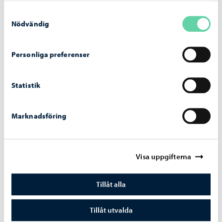
Samtyckesval
Nödvändig
Personliga preferenser
Statistik
Marknadsföring
Tjänster riktade till unga
Visa uppgifterna
Information om tjänster för ungdomar som ordnas av
olika aktörer.
Tillåt alla
Tillåt utvalda