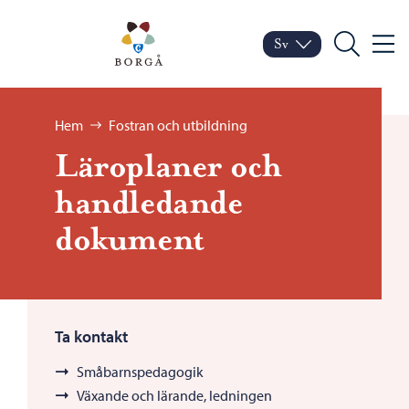
Hoppa till innehåll
Porvoo – Gå till startsid
Sv
Meny
Byt språk
Nuvarande språk: Sven
Sök
Bläddra:
Hem
Fostran och utbildning
Läroplaner och
handledande
dokument
Ta kontakt
Småbarnspedagogik
Växande och lärande, ledningen