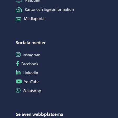
Nätbutik
Kartor och lägesinformation
Mediaportal
Sociala medier
Följ på Instagram
Instagram
Följ på Facebook
Facebook
Följ på LinkedIn
LinkedIn
Följ på YouTube
YouTube
Dela på WhatsApp
WhatsApp
Se även webbplatserna