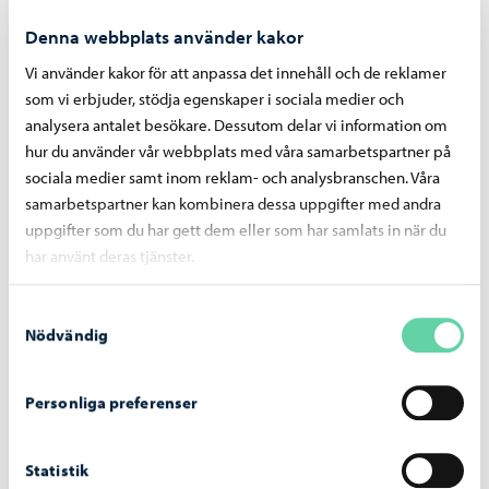
Kriterier för bedömning av uppförande (pdf)
Denna webbplats använder kakor
Vi använder kakor för att anpassa det innehåll och de reklamer
som vi erbjuder, stödja egenskaper i sociala medier och
analysera antalet besökare. Dessutom delar vi information om
hur du använder vår webbplats med våra samarbetspartner på
sociala medier samt inom reklam- och analysbranschen. Våra
samarbetspartner kan kombinera dessa uppgifter med andra
uppgifter som du har gett dem eller som har samlats in när du
har använt deras tjänster.
Samtyckesval
Nödvändig
Kompletterande dokument
Personliga preferenser
Elevvårdsplan för förskoleundervisningen och den
grundläggande utbildningen 1.8.2025 (pdf)
Borgå stads handlingsplan för elevhandledningen
Statistik