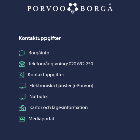
Porvoo – Gå ti
Kontaktuppgifter
Borgåinfo
Telefonrådgivning: 020 692 250
Kontaktuppgifter
Elektroniska tjänster (ePorvoo)
Nätbutik
Kartor och lägesinformation
Mediaportal