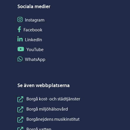
Sociala medier
Följ på Instagram
Instagram
Följ på Facebook
Facebook
Följ på LinkedIn
LinkedIn
Följ på YouTube
YouTube
Dela på WhatsApp
WhatsApp
Se även webbplatserna
Borgå kost- och städtjänster
Borgå miljöhälsovård
Borgånejdens musikinstitut
Borgå vatten