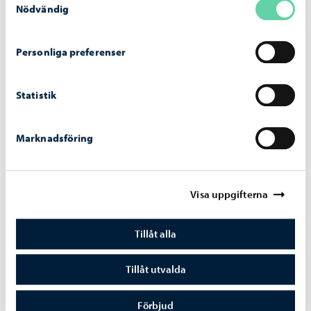
Nödvändig
Alexandersgatans bro öppnas för trafik
måndagen den 10 augusti
Personliga preferenser
Statistik
Marknadsföring
Visa uppgifterna
Tillåt alla
Tillåt utvalda
Trafik och gator
-
03.08.2026
Sopningsroboten börjar sitt arbete på Borgå
Förbjud