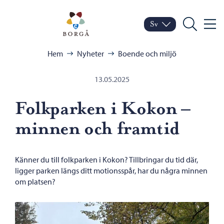
Hoppa till innehåll
Porvoo – Gå till startsid
Sv
Meny
Byt språk
Nuvarande språk: Sven
Sök
Bläddra:
Hem
Nyheter
Boende och miljö
13.05.2025
Folkparken i Kokon –
minnen och framtid
Känner du till folkparken i Kokon? Tillbringar du tid där,
ligger parken längs ditt motionsspår, har du några minnen
om platsen?