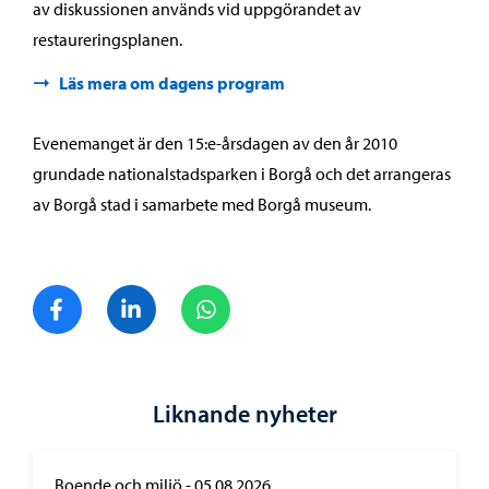
av diskussionen används vid uppgörandet av
restaureringsplanen.
Läs mera om dagens program
Evenemanget är den 15:e-årsdagen av den år 2010
grundade nationalstadsparken i Borgå och det arrangeras
av Borgå stad i samarbete med Borgå museum.
Dela på Facebook
Dela på LinkedIn
Dela på WhatsApp
Liknande nyheter
Boende och miljö
-
05.08.2026