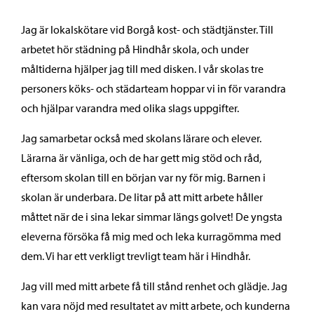
Jag är lokalskötare vid Borgå kost- och städtjänster. Till
arbetet hör städning på Hindhår skola, och under
måltiderna hjälper jag till med disken. I vår skolas tre
personers köks- och städarteam hoppar vi in för varandra
och hjälpar varandra med olika slags uppgifter.
Jag samarbetar också med skolans lärare och elever.
Lärarna är vänliga, och de har gett mig stöd och råd,
eftersom skolan till en början var ny för mig. Barnen i
skolan är underbara. De litar på att mitt arbete håller
måttet när de i sina lekar simmar längs golvet! De yngsta
eleverna försöka få mig med och leka kurragömma med
dem. Vi har ett verkligt trevligt team här i Hindhår.
Jag vill med mitt arbete få till stånd renhet och glädje. Jag
kan vara nöjd med resultatet av mitt arbete, och kunderna