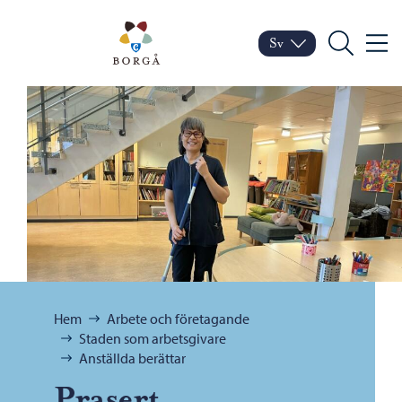
Hoppa till innehåll
Porvoo – Gå till startsid
Sv
Meny
Byt språk
Nuvarande språk: Sven
Sök
Bläddra:
Hem
Arbete och företagande
Staden som arbetsgivare
Anställda berättar
Prasert,