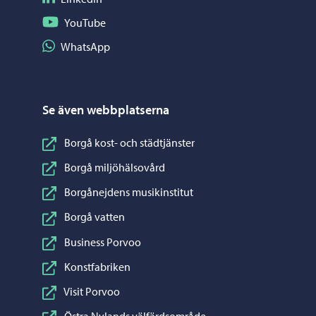
Följ på YouTube
YouTube
Dela på WhatsApp
WhatsApp
Se även webbplatserna
Borgå kost- och städtjänster
Borgå miljöhälsovård
Borgånejdens musikinstitut
Borgå vatten
Business Porvoo
Konstfabriken
Visit Porvoo
Östra Nylands välfärdsområde