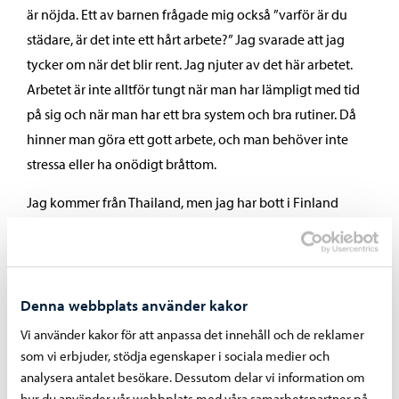
är nöjda. Ett av barnen frågade mig också ”varför är du
städare, är det inte ett hårt arbete?” Jag svarade att jag
tycker om när det blir rent. Jag njuter av det här arbetet.
Arbetet är inte alltför tungt när man har lämpligt med tid
på sig och när man har ett bra system och bra rutiner. Då
hinner man göra ett gott arbete, och man behöver inte
stressa eller ha onödigt bråttom.
Jag kommer från Thailand, men jag har bott i Finland
redan i över 20 år. Jag har hunnit med många slags
arbeten och jobbat på många olika ställen, från en
jordgubbsodling till en lunchrestaurang. I Thailand har jag
läst till frisör och kock och i Finland vid yrkesskola ännu till
Denna webbplats använder kakor
anstaltsvårdare. I det här jobbet vill jag nu fortsätta tills jag
Vi använder kakor för att anpassa det innehåll och de reklamer
går i pension!
som vi erbjuder, stödja egenskaper i sociala medier och
analysera antalet besökare. Dessutom delar vi information om
Borgå kost- och städtjänster är en flexibel och