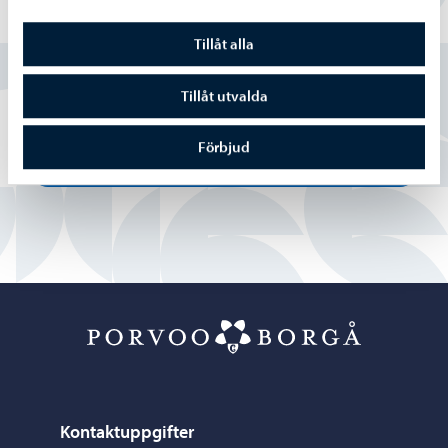
Hittade du vad du sökte?
Tillåt alla
Ja
Tillåt utvalda
Delvis
Förbjud
Nej
Porvoo – Gå ti
Kontaktuppgifter