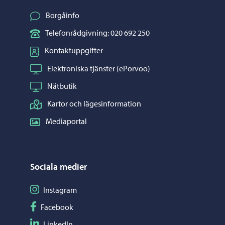
Borgåinfo
Telefonrådgivning: 020 692 250
Kontaktuppgifter
Elektroniska tjänster (ePorvoo)
Nätbutik
Kartor och lägesinformation
Mediaportal
Sociala medier
Följ på Instagram
Instagram
Följ på Facebook
Facebook
Följ på LinkedIn
LinkedIn