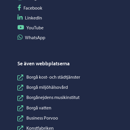
Följ på Facebook
Facebook
Följ på LinkedIn
LinkedIn
Följ på YouTube
YouTube
Dela på WhatsApp
WhatsApp
Se även webbplatserna
Borgå kost- och städtjänster
Borgå miljöhälsovård
Borgånejdens musikinstitut
Borgå vatten
Business Porvoo
Konstfabriken