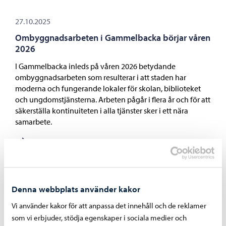
27.10.2025
Ombyggnadsarbeten i Gammelbacka börjar våren
2026
I Gammelbacka inleds på våren 2026 betydande
ombyggnadsarbeten som resulterar i att staden har
moderna och fungerande lokaler för skolan, biblioteket
och ungdomstjänsterna. Arbeten pågår i flera år och för att
säkerställa kontinuiteten i alla tjänster sker i ett nära
samarbete.
04.08.2025
Denna webbplats använder kakor
Faktureringen av dagvattenavgifter börjar i
september
Vi använder kakor för att anpassa det innehåll och de reklamer
som vi erbjuder, stödja egenskaper i sociala medier och
Borgå stad börjar fakturera dagvattenavgifter i september.