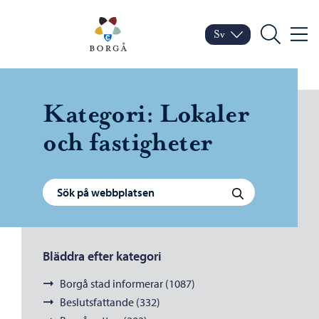
Hoppa till innehåll
Porvoo – Gå till startsid
Sv
Meny
Byt språk
Nuvarande språk: Sven
Sök
Kategori:
Lokaler
och fastigheter
Sök efter:
Sök
Bläddra efter kategori
Borgå stad informerar (1087)
Beslutsfattande (332)