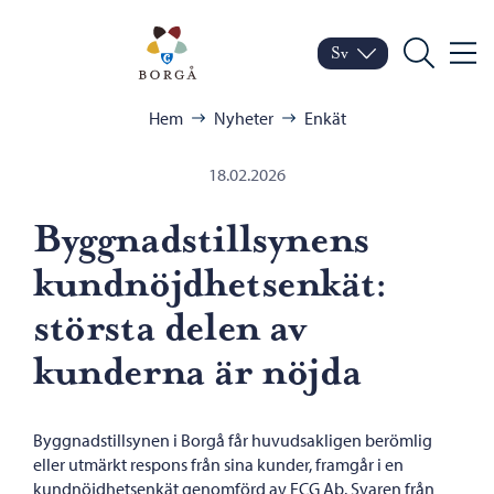
Hoppa till innehåll
Porvoo – Gå till startsid
Sv
Meny
Byt språk
Nuvarande språk: Sven
Sök
Bläddra:
Hem
Nyheter
Enkät
18.02.2026
Byggnadstillsynens
kundnöjdhetsenkät:
största delen av
kunderna är nöjda
Byggnadstillsynen i Borgå får huvudsakligen berömlig
eller utmärkt respons från sina kunder, framgår i en
kundnöjdhetsenkät genomförd av FCG Ab. Svaren från