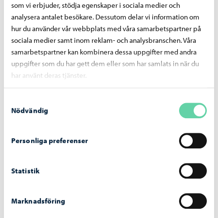
som vi erbjuder, stödja egenskaper i sociala medier och
provning kommer att fortsätta. Vi övervakar
analysera antalet besökare. Dessutom delar vi information om
kundnöjdheten genom en fortgående enkät. Också i
hur du använder vår webbplats med våra samarbetspartner på
framtiden kommer en enkät att skickas via Lupapiste vid
sociala medier samt inom reklam- och analysbranschen. Våra
byggprojektets olika skeden till byggherren,
samarbetspartner kan kombinera dessa uppgifter med andra
huvudprojekteraren och den ansvariga arbetsledaren,
uppgifter som du har gett dem eller som har samlats in när du
summerar Mollgren.
har använt deras tjänster.
Bekanta dig med resultaten från
Samtyckesval
kundnöjdhetsenkäten (på finska)
Nödvändig
Personliga preferenser
Dela på Facebook
Dela på LinkedIn
Dela på WhatsApp
Statistik
Liknande nyheter
Marknadsföring