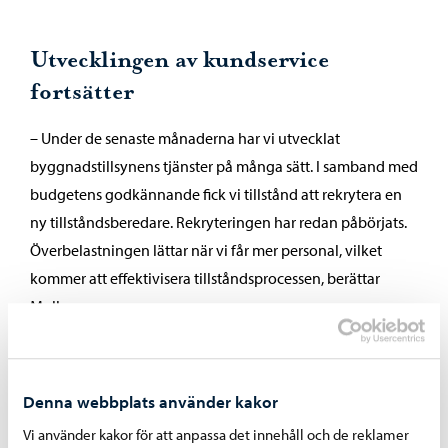
Utvecklingen av kundservice
fortsätter
– Under de senaste månaderna har vi utvecklat
byggnadstillsynens tjänster på många sätt. I samband med
budgetens godkännande fick vi tillstånd att rekrytera en
ny tillståndsberedare. Rekryteringen har redan påbörjats.
Överbelastningen lättar när vi får mer personal, vilket
kommer att effektivisera tillståndsprocessen, berättar
Mollgren.
– Vi har också förbättrat tillgängligheten till våra
rådgivningstjänster. Sedan november har man provat ha
Denna webbplats använder kakor
byggnadsinspektörer tillgängliga utan tidsbokning på
Borgåinfo. Feedbacken har varit positiv, och denna
Vi använder kakor för att anpassa det innehåll och de reklamer