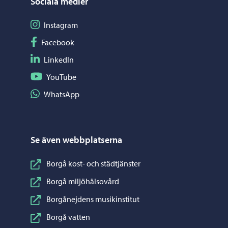
Sociala medier
Följ på Instagram
Instagram
Följ på Facebook
Facebook
Följ på LinkedIn
LinkedIn
Följ på YouTube
YouTube
Dela på WhatsApp
WhatsApp
Se även webbplatserna
Borgå kost- och städtjänster
Borgå miljöhälsovård
Borgånejdens musikinstitut
Borgå vatten