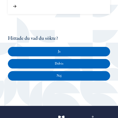
Hittade du vad du sökte?
Ja
Delvis
Nej
Porvoo – Gå ti