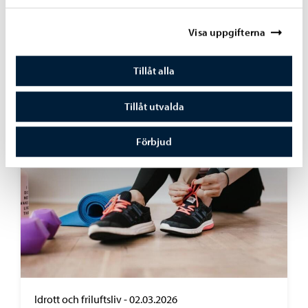
Borgå stad informerar
-
19.03.2026
Visa uppgifterna
Delta i invånardialogen om programmet för
stabilisering av ekonomin
Tillåt alla
Tillåt utvalda
Förbjud
Idrott och friluftsliv
-
02.03.2026