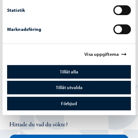
Lägesuppdatering: Kokonishall planeras
Statistik
öppnas igen den 17.4.
Marknadsföring
Visa uppgifterna
Idrott och friluftsliv
-
07.04.2026
Friidrottsområdet vid Hammars idrottsplan
Tillåt alla
stängs
Tillåt utvalda
Förbjud
Hittade du vad du sökte?