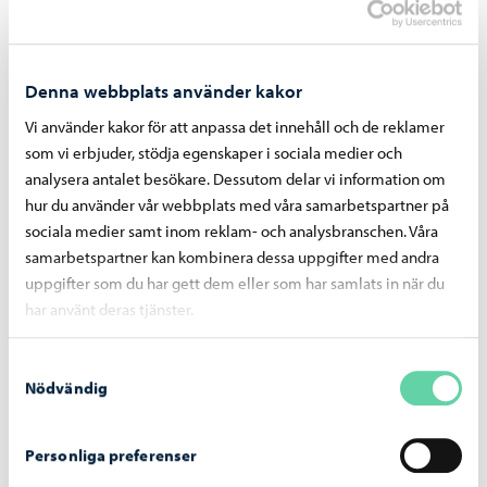
Invigningen av frisbeegolfbanan i Tolkis firas
den 5 augusti med ett evenemang som är
öppet för alla
Denna webbplats använder kakor
Vi använder kakor för att anpassa det innehåll och de reklamer
som vi erbjuder, stödja egenskaper i sociala medier och
analysera antalet besökare. Dessutom delar vi information om
hur du använder vår webbplats med våra samarbetspartner på
Borgå stad informerar
-
26.05.2026
sociala medier samt inom reklam- och analysbranschen. Våra
samarbetspartner kan kombinera dessa uppgifter med andra
Grundlig förbättring av Näse konstis inleds i
uppgifter som du har gett dem eller som har samlats in när du
juni – byggarbetet kommer att påverka
har använt deras tjänster.
användningen av området fram till hösten
Samtyckesval
Nödvändig
Personliga preferenser
Idrott och friluftsliv
-
07.04.2026