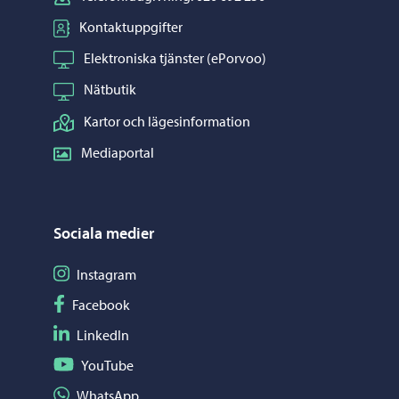
Kontaktuppgifter
Elektroniska tjänster (ePorvoo)
Nätbutik
Kartor och lägesinformation
Mediaportal
Sociala medier
Följ på Instagram
Instagram
Följ på Facebook
Facebook
Följ på LinkedIn
LinkedIn
Följ på YouTube
YouTube
Dela på WhatsApp
WhatsApp