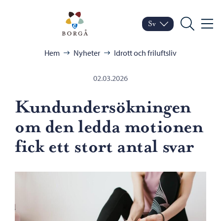
Hoppa till innehåll
Porvoo – Gå till startsid
Sv
Meny
Byt språk
Nuvarande språk: Sven
Sök
Bläddra:
Hem
Nyheter
Idrott och friluftsliv
02.03.2026
Kundundersökningen
om den ledda motionen
fick ett stort antal svar