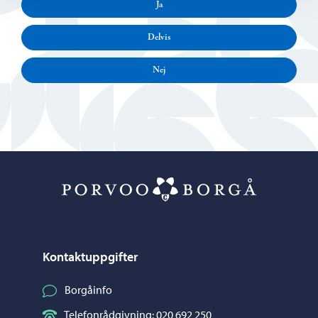
Ja
Delvis
Nej
Porvoo – Gå ti
Kontaktuppgifter
Borgåinfo
Telefonrådgivning: 020 692 250