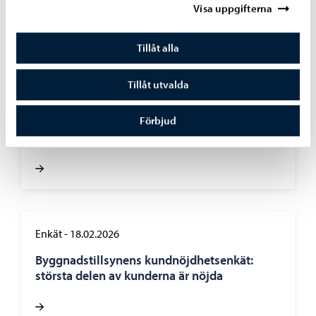
Visa uppgifterna
Tillåt alla
Tillåt utvalda
Idrott och friluftsliv
-
02.03.2026
Kundundersökningen om den ledda
Förbjud
motionen fick ett stort antal svar
Enkät
-
18.02.2026
Byggnadstillsynens kundnöjdhetsenkät:
största delen av kunderna är nöjda