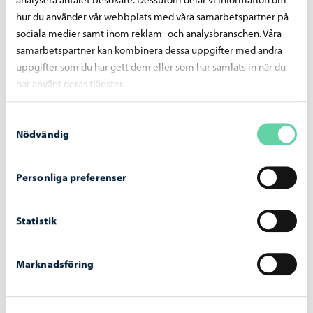
analysera antalet besökare. Dessutom delar vi information om
hur du använder vår webbplats med våra samarbetspartner på
sociala medier samt inom reklam- och analysbranschen. Våra
samarbetspartner kan kombinera dessa uppgifter med andra
uppgifter som du har gett dem eller som har samlats in när du
Liknande nyheter
har använt deras tjänster.
Borgå stad informerar
-
19.03.2026
Samtyckesval
Nödvändig
Delta i invånardialogen om programmet för
stabilisering av ekonomin
Personliga preferenser
Statistik
Marknadsföring