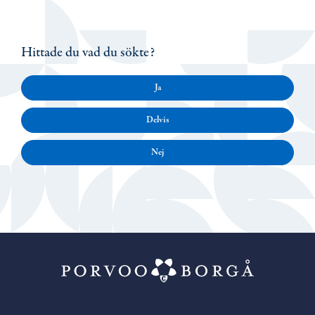
Hittade du vad du sökte?
Ja
Delvis
Nej
Porvoo – Gå ti