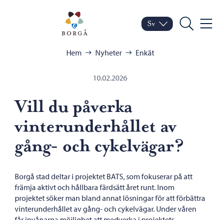
Hoppa till innehåll
Porvoo – Gå till startsid
Sv
Meny
Byt språk
Nuvarande språk: Sven
Sök
Bläddra:
Hem
Nyheter
Enkät
10.02.2026
Vill du påverka
vinterunderhållet av
gång- och cykelvägar?
Borgå stad deltar i projektet BATS, som fokuserar på att
främja aktivt och hållbara färdsätt året runt. Inom
projektet söker man bland annat lösningar för att förbättra
vinterunderhållet av gång- och cykelvägar. Under våren
får invånarna möjlighet att medverka i projektets