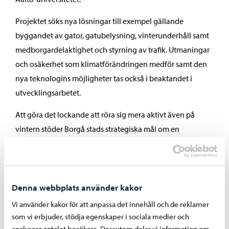
Projektet söks nya lösningar till exempel gällande
byggandet av gator, gatubelysning, vinterunderhåll samt
medborgardelaktighet och styrning av trafik. Utmaningar
och osäkerhet som klimatförändringen medför samt den
nya teknologins möjligheter tas också i beaktandet i
utvecklingsarbetet.
Att göra det lockande att röra sig mera aktivt även på
vintern stöder Borgå stads strategiska mål om en
fungerande vardag och klimatsmarta val.
Läs mer om projektet:
Projektet BATS: hållbara fördsätt året runt
Denna webbplats använder kakor
Vi använder kakor för att anpassa det innehåll och de reklamer
som vi erbjuder, stödja egenskaper i sociala medier och
Dela på Facebook
Dela på LinkedIn
Dela på WhatsApp