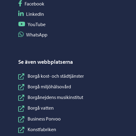
Följ på Facebook
Facebook
Följ på LinkedIn
LinkedIn
Följ på YouTube
YouTube
Dela på WhatsApp
WhatsApp
Se även webbplatserna
Borgå kost- och städtjänster
Borgå miljöhälsovård
Borgånejdens musikinstitut
Borgå vatten
Business Porvoo
Konstfabriken