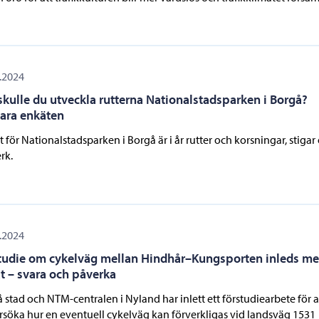
.2024
skulle du utveckla rutterna Nationalstadsparken i Borgå?
ara enkäten
 för Nationalstadsparken i Borgå är i år rutter och korsningar, stigar
rk.
.2024
tudie om cykelväg mellan Hindhår–Kungsporten inleds m
t – svara och påverka
 stad och NTM-centralen i Nyland har inlett ett förstudiearbete för a
söka hur en eventuell cykelväg kan förverkligas vid landsväg 1531