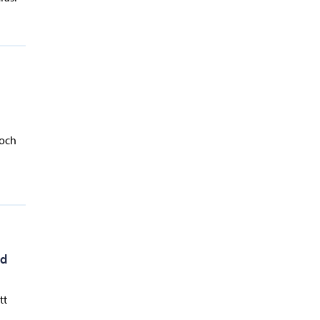
 och
ed
tt