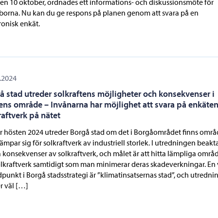
den 10 oktober, ordnades ett informations- och diskussionsmöte för
borna. Nu kan du ge respons på planen genom att svara på en
ronisk enkät.
.2024
å stad utreder solkraftens möjligheter och konsekvenser i
ens område – Invånarna har möjlighet att svara på enkäte
raftverk på nätet
 hösten 2024 utreder Borgå stad om det i Borgåområdet finns omr
ämpar sig för solkraftverk av industriell storlek. I utredningen beakt
 konsekvenser av solkraftverk, och målet är att hitta lämpliga områ
olkraftverk samtidigt som man minimerar deras skadeverkningar. En 
punkt i Borgå stadsstrategi är ”klimatinsatsernas stad”, och utredn
r väl […]