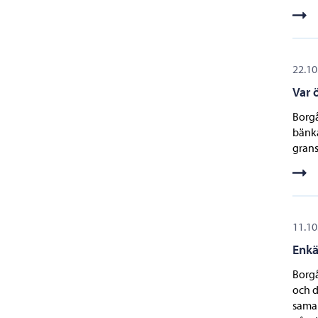
22.10
Var 
Borgå
bänka
grans
11.10
Enkä
Borgå
och d
samar