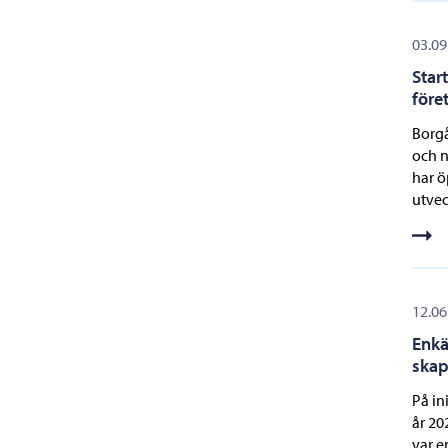
03.09
Star
före
Borgå
och n
har ö
utvec
12.06
Enkä
skap
På in
år 20
var e