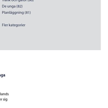
De unga (82)
Planläggning (81)
Fler kategorier
nga
ylands
r sig