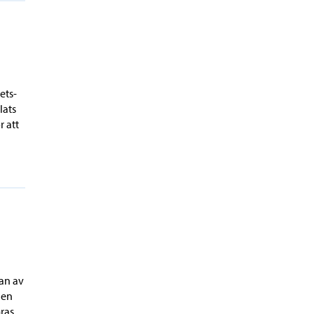
ets-
lats
r att
jan av
den
ras.