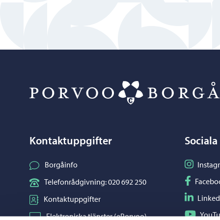
Kontaktuppgifter
Sociala
Följ på I
Borgåinfo
Instag
Följ på F
Facebo
Telefonrådgivning: 020 692 250
Följ på L
Linked
Kontaktuppgifter
Följ på Y
YouT
Elektroniska tjänster (ePorvoo)