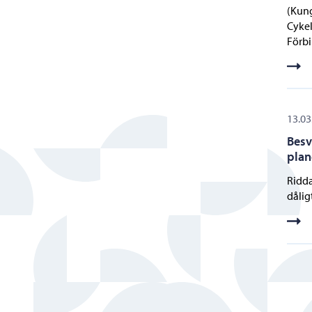
(Kun
Cykel
Förbi
13.03
Besv
plan
Ridda
dåligt