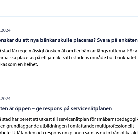
.2024
önskar du att nya bänkar skulle placeras? Svara på enkäten
 stad får regelmässigt önskemål om fler bänkar längs rutterna. För a
rna ska placeras på ett jämlikt sätt i stadens område bör bänknätet
kas som en helhet.
.2024
ten är öppen – ge respons på servicenätplanen
 stad har berett ett utkast till servicenätplan för småbarnspedagog
en grundläggande utbildningen i omfattande multiprofessionellt
bete. Utlåtanden och respons om planen samlas nu in från olika aktö