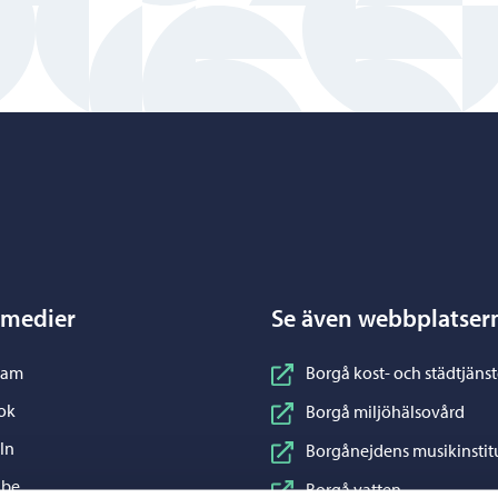
Porvoo – Gå till startsidan
 medier
Se även webbplatser
nstagram
ram
Borgå kost- och städtjänst
acebook
ok
Borgå miljöhälsovård
inkedIn
In
Borgånejdens musikinstit
ouTube
ube
Borgå vatten