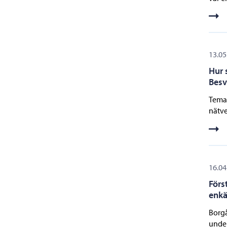
13.05
Hur 
Besv
Temat
nätve
16.04
Förs
enkä
Borgå
under