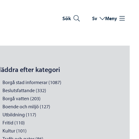
Sök
Sv
Meny
Byt språk
Nuvarande språk: Sve
läddra efter kategori
Borgå stad informerar (1087)
Beslutsfattande (332)
Borgå vatten (203)
Boende och miljö (127)
Utbildning (117)
Fritid (110)
Kultur (101)
Trafik och gator (86)