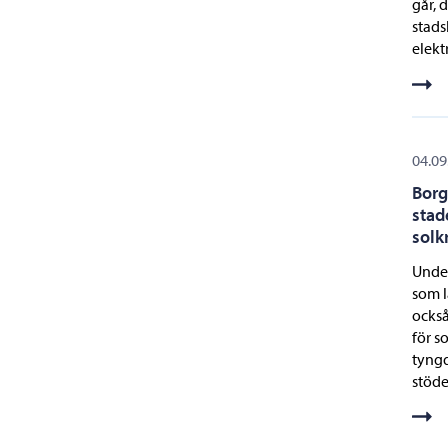
går, 
stads
elekt
04.09
Borg
stad
solk
Under
som l
också
för s
tyngd
stöde