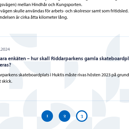
gsvägen) mellan Hindhår och Kungsporten.
vägen skulle användas för arbets- och skolresor samt som fritidsled.
ndelsen är cirka åtta kilometer lång.
.2024
ara enkäten – hur skall Riddarparkens gamla skateboardpl
eras?
rparkens skateboardplats i Huktis måste rivas hösten 2023 på grund
 skick.
1
2
3