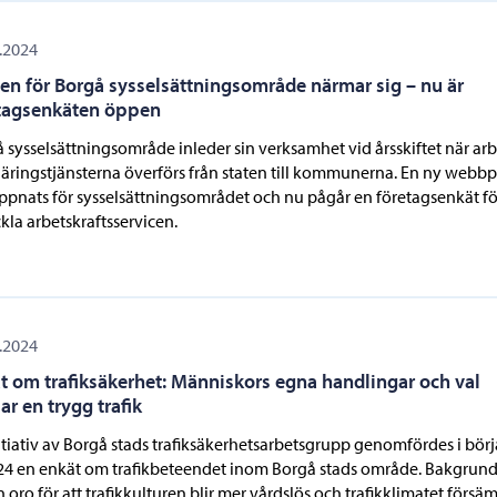
.2024
ten för Borgå sysselsättningsområde närmar sig – nu är
tagsenkäten öppen
 sysselsättningsområde inleder sin verksamhet vid årsskiftet när arb
äringstjänsterna överförs från staten till kommunerna. En ny webbp
ppnats för sysselsättningsområdet och nu pågår en företagsenkät fö
kla arbetskraftsservicen.
.2024
t om trafiksäkerhet: Människors egna handlingar och val
ar en trygg trafik
itiativ av Borgå stads trafiksäkerhetsarbetsgrupp genomfördes i bör
24 en enkät om trafikbeteendet inom Borgå stads område. Bakgrun
n oro för att trafikkulturen blir mer vårdslös och trafikklimatet försäm