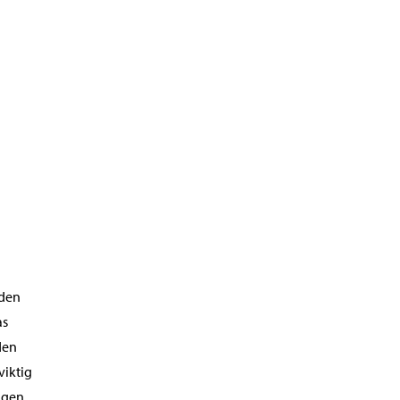
åden
as
den
viktig
ingen