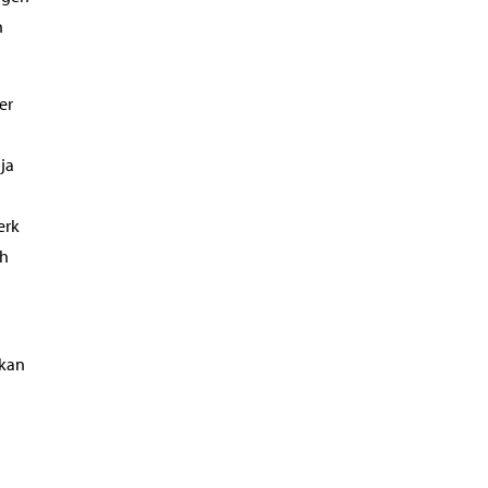
h
er
ja
erk
ch
 kan