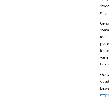
stöde
miljö
Genom
solkr
ident
place
indus
varie
hekta
Också
utre
besva
https