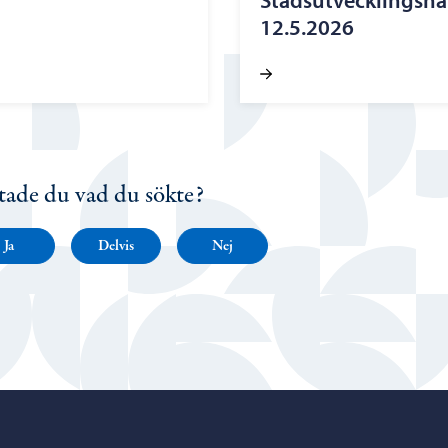
Stadsutvecklingsn
12.5.2026
tade du vad du sökte?
Ja
Delvis
Nej