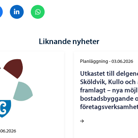
Dela på Facebook
Dela på LinkedIn
Dela på WhatsApp
Liknande nyheter
Planläggning
-
03.06.2026
Utkastet till delgen
Sköldvik, Kullo och
framlagt – nya möjl
bostadsbyggande 
företagsverksamhe
.06.2026