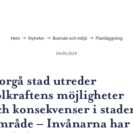
ra:
Hem
Nyheter
Boende och miljö
Planläggning
04.09.2024
orgå stad utreder
olkraftens möjligheter
ch konsekvenser i stade
mråde – Invånarna har