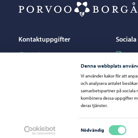
Kontaktuppgifter
Sociala
Följ på I
Borgåinfo
Instag
Följ på F
Facebo
Telefonrådgivning: 020 692 250
Denna webbplats använ
Följ på L
Linked
Kontaktuppgifter
Vi använder kakor för att anp
och analysera antalet besöka
Följ på Y
YouT
Elektroniska tjänster (ePorvoo)
samarbetspartner på sociala 
Dela på 
Whats
Nätbutik
kombinera dessa uppgifter me
deras tjänster.
Kartor och lägesinformation
Mediaportal
Samtyckesval
Nödvändig