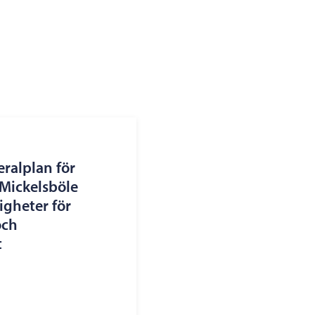
eralplan för
 Mickelsböle
igheter för
och
t