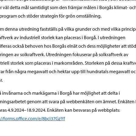
r väl detta mål samtidigt som den främjar målen i Borgås klimat- oc
program och stöder strategin för grön omställning.
 denna utredning fastställs på vilka grunder och med vilka princip
aftverk av industriell storlek kan placeras i Borgå. I utredningen
ifieras också behoven hos Borgås elnät och dess möjligheter att stöd
ringen av solkraftverk. Utredningen fokuserar på solkraftverk av
triell storlek som placeras i markområden. Storleken på dessa kraftv
rar från några megawatt och hektar upp till hundratals megawatt o
r.
 invånarna och markägarna i Borgå har möjlighet att delta i
dningsarbetet genom att svara på webbenkäten om ämnet. Enkäten
ras 4.9.2024–18.9.2024. Enkäten kan besvaras på webbplats:
://forms.office.com/e/8bci37GzYf