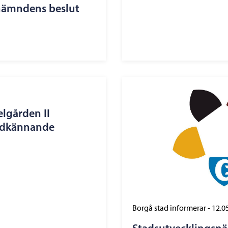
nämndens beslut
lgården II
godkännande
Borgå stad informerar
-
12.0