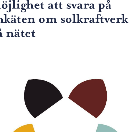
öjlighet att svara på
nkäten om solkraftverk
å nätet