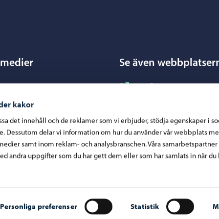
Porvoo – Gå till startsidan
 medier
Se även webbplatser
nstagram
ram
Borgå kost- och städtjänst
acebook
ok
Borgå miljöhälsovård
der kakor
inkedIn
In
Borgånejdens musikinstit
assa det innehåll och de reklamer som vi erbjuder, stödja egenskaper i s
re. Dessutom delar vi information om hur du använder vår webbplats me
ouTube
ube
Borgå vatten
medier samt inom reklam- och analysbranschen. Våra samarbetspartner
WhatsApp
App
Business Porvoo
d andra uppgifter som du har gett dem eller som har samlats in när du 
Konstfabriken
Visit Porvoo
Östra Nylands välfärdsom
Personliga preferenser
Statistik
M