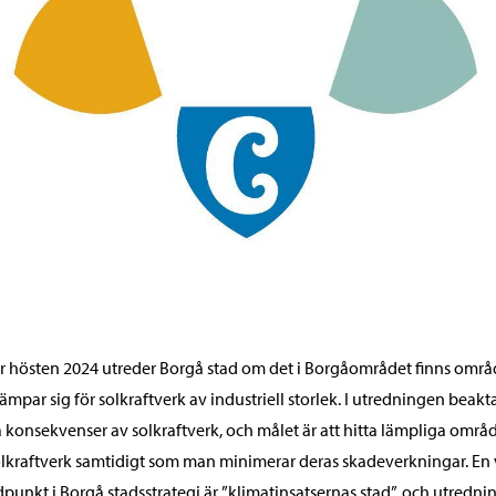
 hösten 2024 utreder Borgå stad om det i Borgåområdet finns omr
ämpar sig för solkraftverk av industriell storlek. I utredningen beakt
 konsekvenser av solkraftverk, och målet är att hitta lämpliga områ
olkraftverk samtidigt som man minimerar deras skadeverkningar. En 
punkt i Borgå stadsstrategi är ”klimatinsatsernas stad”, och utredn