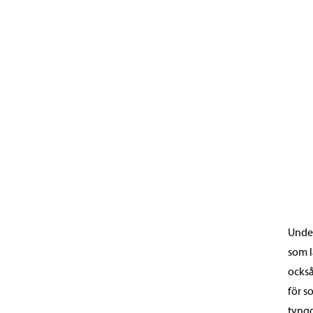
Under
som l
också
för s
tyngd