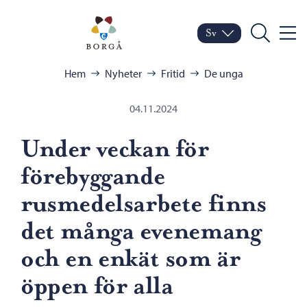
Hoppa till innehåll
Porvoo – Gå till startsid
Sv
Meny
Byt språk
Nuvarande språk: Sven
Sök
Bläddra:
Hem
Nyheter
Fritid
De unga
04.11.2024
Under veckan för
förebyggande
rusmedelsarbete finns
det många evenemang
och en enkät som är
öppen för alla