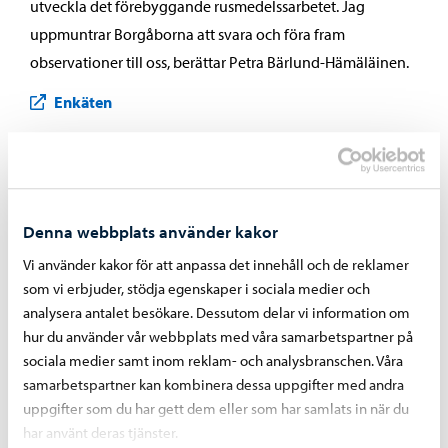
utveckla det förebyggande rusmedelssarbetet. Jag
uppmuntrar Borgåborna att svara och föra fram
observationer till oss, berättar Petra Bärlund-Hämäläinen.
Enkäten
Läs mer om enkäten i Östra Nylands välfärdsområdes
pressmeddelande:
Denna webbplats använder kakor
Östra Nylands välfärdsområdes pressmeddelande
Vi använder kakor för att anpassa det innehåll och de reklamer
som vi erbjuder, stödja egenskaper i sociala medier och
analysera antalet besökare. Dessutom delar vi information om
Läs också om Borgå stads förebyggande rusmedelsfostran
hur du använder vår webbplats med våra samarbetspartner på
sociala medier samt inom reklam- och analysbranschen. Våra
i pressmeddelandet 29.8.2024:
samarbetspartner kan kombinera dessa uppgifter med andra
Borgå stads förebyggande rusmedelsfostran
uppgifter som du har gett dem eller som har samlats in när du
har använt deras tjänster.