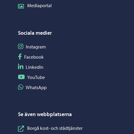
Mediaportal
Sociala medier
Följ på Instagram
Instagram
Följ på Facebook
Facebook
Följ på LinkedIn
LinkedIn
Följ på YouTube
YouTube
Dela på WhatsApp
WhatsApp
Se även webbplatserna
Borgå kost- och städtjänster