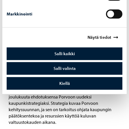
asukkailla, seuroilla ja yhdistyksillä on, sekä minkälaista
hintatasoa odotetaan tiloilta. Tavoitteenamme on
kasvattaa kaupungin hallinnoimien rakennusten ja tilojen
Markkinointi
käyttöastetta, erityisesti normaalin käyttöajan
ulkopuolella. Kyselyyn vastataan nimettömästi, siinä ei
kerätä henkilötietoja, eikä […]
Näytä tiedot
Salli kaikki
11.12.2025
Salli valinta
Kaupunginjohtajan esitys kaupunkistrategiaksi:
Muutosvoimainen ja myönteinen Porvoo
Kiellä
Kaupunginjohtaja Jani Pitkäniemi julkisti torstaina 11.
joulukuuta ehdotuksensa Porvoon uudeksi
kaupunkistrategiaksi. Strategia kuvaa Porvoon
kehityssuunnan, ja sen on tarkoitus ohjata kaupungin
päätöksentekoa ja resurssien käyttöä kuluvan
valtuustokauden aikana.