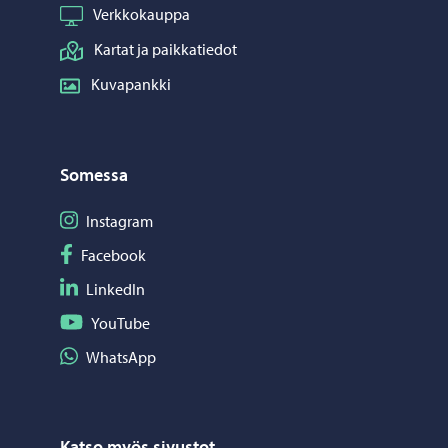
Verkkokauppa
Kartat ja paikkatiedot
Kuvapankki
Somessa
Seuraa Instagram
Instagram
Seuraa Facebook
Facebook
Seuraa LinkedIn
LinkedIn
Seuraa YouTube
YouTube
Jaa WhatsApp
WhatsApp
Katso myös sivustot