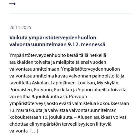
26.11.2025
Vaikuta ympäristöterveydenhuollon
valvontasuunnitelmaan 9.12. mennessä
Ympäristöterveydenhuolto kerää tällä hetkellä
asukkaiden toiveita ja mielipiteitä ensi vuoden
valvontasuunnitelmaan. Ympäristöterveydenhuollon
valvontasuunnitelma kuvaa valvonnan painopisteitä ja
tavoitteita Askolan, Lapinjärven, Loviisan, Myrskylän,
Pornaisten, Porvoon, Pukkilan ja Sipoon alueilla.Toiveita
voi esittää 9. joulukuuta asti. Porvoon
ympäristöterveysjaosto evästi valmistelua kokouksessaan
13. marraskuuta ja vahvistaa valvontasuunnitelman
kokouksessaan 10. joulukuuta. – Alueen asukkaat voivat
ehdottaa elinympäristön terveellisyyteen liittyviä
valvonta- […]