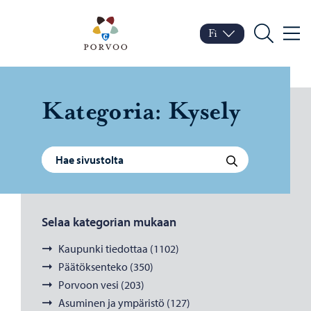
Siirry sisältöön
Porvoo – Siirry kotisivul
Fi
Valik
Vaihda kieltä
Nykyinen kieli: Suomi
Hae
Ka­te­go­ria:
Ky­se­ly
Haku:
Hae
Selaa kategorian mukaan
Kaupunki tiedottaa (1102)
Päätöksenteko (350)
Porvoon vesi (203)
Asuminen ja ympäristö (127)