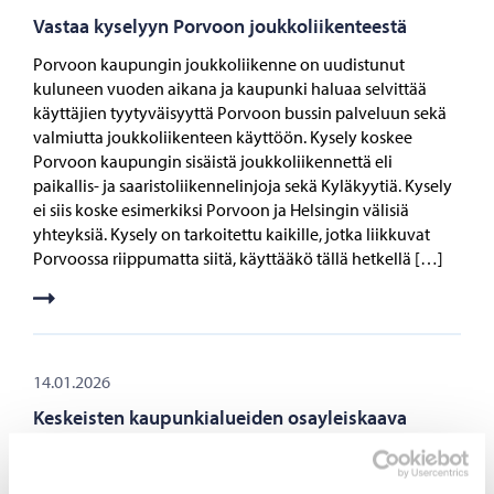
Vastaa kyselyyn Porvoon joukkoliikenteestä
Porvoon kaupungin joukkoliikenne on uudistunut
kuluneen vuoden aikana ja kaupunki haluaa selvittää
käyttäjien tyytyväisyyttä Porvoon bussin palveluun sekä
valmiutta joukkoliikenteen käyttöön. Kysely koskee
Porvoon kaupungin sisäistä joukkoliikennettä eli
paikallis- ja saaristoliikennelinjoja sekä Kyläkyytiä. Kysely
ei siis koske esimerkiksi Porvoon ja Helsingin välisiä
yhteyksiä. Kysely on tarkoitettu kaikille, jotka liikkuvat
Porvoossa riippumatta siitä, käyttääkö tällä hetkellä […]
14.01.2026
Keskeisten kaupunkialueiden osayleiskaava
nähtäville – Osallistu ja anna palautetta
Porvoon tulevien vuosikymmenien kehitykseen