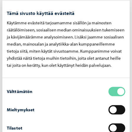
merkittävällä tavalla vaikuttava uusi keskeisten
kaupunkialueiden osayleiskaava tulee nähtäville
Tämä sivusto käyttää evästeitä
tammikuun 14. päivä ja sen nähtävilläolo jatkuu
helmikuun 16. päivään asti. Tammi-helmikuun aikana
Käytämme evästeitä tarjoamamme sisällön ja mainosten
järjestetään vuorovaikutustilaisuuksia eri puolilla Porvoon
räätälöimiseen, sosiaalisen median ominaisuuksien tukemiseen
taajama-aluetta. Mielipiteen kaavaluonnoksesta voi jättää
ja kävijämäärämme analysoimiseen. Lisäksi jaamme sosiaalisen
kirjallisesti kaupungin kirjaamoon tai vastaamalla
median, mainosalan ja analytiikka-alan kumppaneillemme
kaupungin verkkosivuilla kyselyyn.
tietoja siitä, miten käytät sivustoamme. Kumppanimme voivat
yhdistää näitä tietoja muihin tietoihin, joita olet antanut heille
tai joita on kerätty, kun olet käyttänyt heidän palvelujaan.
Kestävä kehitys
-
15.12.2025
Suostumuksen
Asiakaskysely kaupungin hallinnoimien tilojen
Välttämätön
valinta
käytöstä ja niiden tarpeista
Haluamme kehittää kaupungin hallinnoimien tilojen
Mieltymykset
käyttöä ja varmistaa, että ne palvelevat mahdollisimman
hyvin porvoolaisia. Kyselyn tavoitteena on selvittää,
minkälaisia tarpeita erilaisten tilojen vapaa-ajan käytölle
Tilastot