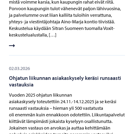
mistä voimme karsia, kun kaupungin rahat eivät riitä.
Porvoon kaupungin tulot vähenevät paljon lähivuosina,
ja palvelumme ovat liian kalliita tuloihin verrattuna,
yhteys- ja viestintäjohtaja Aino-Marja kontio tiivistää.
Keskustelua käydään Sitran Suomeen tuomalla Voxit-
keskustelualustalla, […]
02.03.2026
Ohjatun liikunnan asiakaskysely keräsi runsaasti
vastauksia
Vuoden 2025 ohjatun liikunnan
asiakaskysely toteutettiin 24.11.-14.12.2025 ja se keräsi
runsaasti vastauksia – hieman yli 500 vastatusta
oli enemmän kuin ennakkoon odotettiin. Liikuntapalvelut
kiittävät lämpimästi jokaista kyselyyn osallistunutta.
Jokainen vastaus on arvokas ja auttaa kehittämään