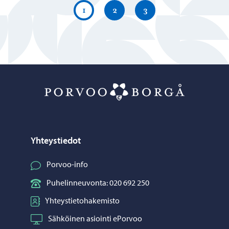
1
2
3
Porvoo – Siirr
Yhteystiedot
Porvoo-info
Puhelinneuvonta: 020 692 250
Yhteystietohakemisto
Sähköinen asiointi ePorvoo