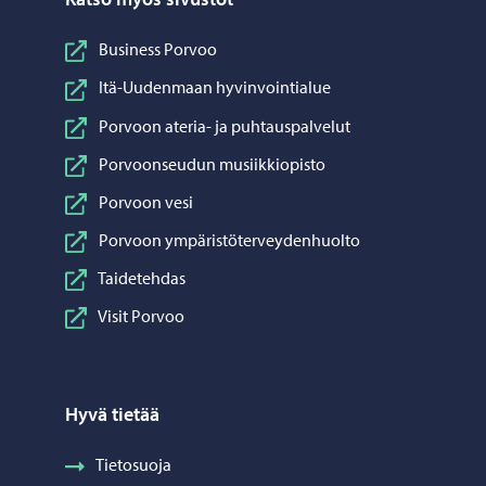
Business Porvoo
Itä-Uudenmaan hyvinvointialue
Porvoon ateria- ja puhtauspalvelut
Porvoonseudun musiikkiopisto
Porvoon vesi
Porvoon ympäristöterveydenhuolto
Taidetehdas
Visit Porvoo
Hyvä tietää
Tietosuoja