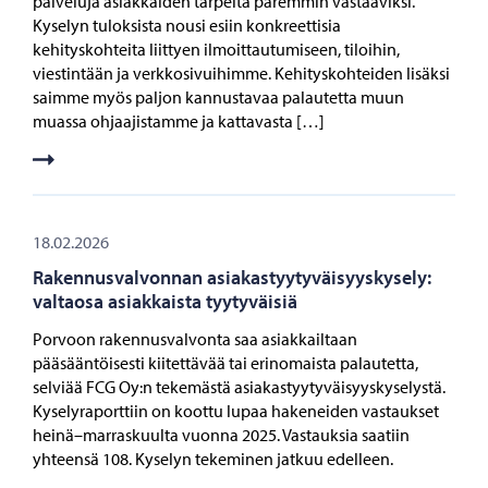
palveluja asiakkaiden tarpeita paremmin vastaaviksi.
Kyselyn tuloksista nousi esiin konkreettisia
kehityskohteita liittyen ilmoittautumiseen, tiloihin,
viestintään ja verkkosivuihimme. Kehityskohteiden lisäksi
saimme myös paljon kannustavaa palautetta muun
muassa ohjaajistamme ja kattavasta […]
18.02.2026
Rakennusvalvonnan asiakastyytyväisyyskysely:
valtaosa asiakkaista tyytyväisiä
Porvoon rakennusvalvonta saa asiakkailtaan
pääsääntöisesti kiitettävää tai erinomaista palautetta,
selviää FCG Oy:n tekemästä asiakastyytyväisyyskyselystä.
Kyselyraporttiin on koottu lupaa hakeneiden vastaukset
heinä–marraskuulta vuonna 2025. Vastauksia saatiin
yhteensä 108. Kyselyn tekeminen jatkuu edelleen.