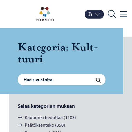
Siirry sisältöön
Porvoo – Siirry kotisivul
Fi
Valik
Vaihda kieltä
Nykyinen kieli: Suomi
Hae
Ka­te­go­ria:
Kult­
tuu­ri
Haku:
Hae
Selaa kategorian mukaan
Kaupunki tiedottaa (1103)
Päätöksenteko (350)