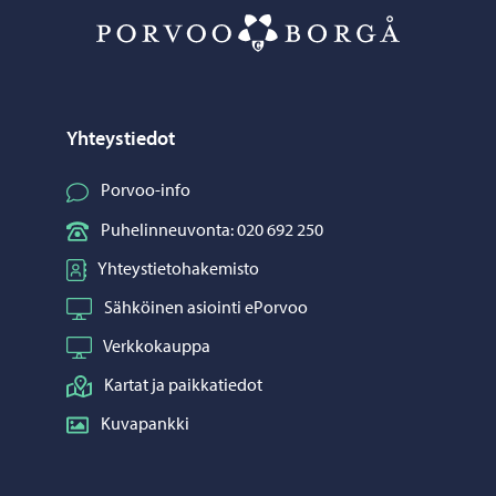
Porvoo – Siirr
Yhteystiedot
Porvoo-info
Puhelinneuvonta: 020 692 250
Yhteystietohakemisto
Sähköinen asiointi ePorvoo
Verkkokauppa
Kartat ja paikkatiedot
Kuvapankki