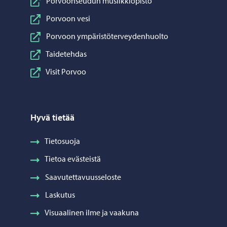
Porvoonseudun musiikkiopisto
Porvoon vesi
Porvoon ympäristöterveydenhuolto
Taidetehdas
Visit Porvoo
Hyvä tietää
Tietosuoja
Tietoa evästeistä
Saavutettavuusseloste
Laskutus
Visuaalinen ilme ja vaakuna