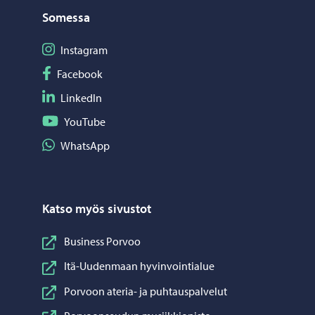
Somessa
Seuraa Instagram
Instagram
Seuraa Facebook
Facebook
Seuraa LinkedIn
LinkedIn
Seuraa YouTube
YouTube
Jaa WhatsApp
WhatsApp
Katso myös sivustot
Business Porvoo
Itä-Uudenmaan hyvinvointialue
Porvoon ateria- ja puhtauspalvelut