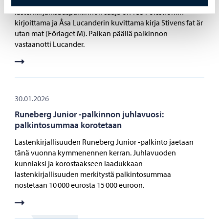
Tämän vuoden Runeberg Junior -
lastenkirjallisuuspalkinnon saaja on Ted Forsströmin
kirjoittama ja Åsa Lucanderin kuvittama kirja Stivens fat är
utan mat (Förlaget M). Paikan päällä palkinnon
vastaanotti Lucander.
30.01.2026
Runeberg Junior -palkinnon juhlavuosi:
palkintosummaa korotetaan
Lastenkirjallisuuden Runeberg Junior -palkinto jaetaan
tänä vuonna kymmenennen kerran. Juhlavuoden
kunniaksi ja korostaakseen laadukkaan
lastenkirjallisuuden merkitystä palkintosummaa
nostetaan 10 000 eurosta 15 000 euroon.