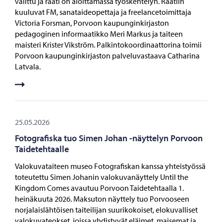
valittu ja raati on aloittamassa työskentelyn. Raatiin
kuuluvat FM, sanataideopettaja ja freelancetoimittaja
Victoria Forsman, Porvoon kaupunginkirjaston
pedagoginen informaatikko Meri Markus ja taiteen
maisteri Krister Vikström. Palkintokoordinaattorina toimii
Porvoon kaupunginkirjaston palveluvastaava Catharina
Latvala.
25.05.2026
Fotografiska tuo Simen Johan -näyttelyn Porvoon
Taidetehtaalle
Valokuvataiteen museo Fotografiskan kanssa yhteistyössä
toteutettu Simen Johanin valokuvanäyttely Until the
Kingdom Comes avautuu Porvoon Taidetehtaalla 1.
heinäkuuta 2026. Maksuton näyttely tuo Porvooseen
norjalaislähtöisen taiteilijan suurikokoiset, elokuvalliset
valokuvateokset, joissa yhdistyvät eläimet, maisemat ja