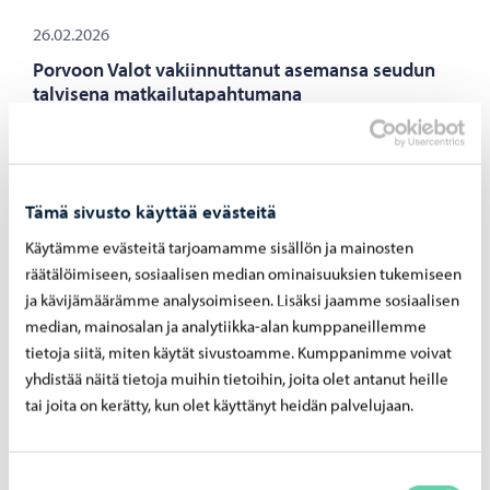
26.02.2026
Porvoon Valot vakiinnuttanut asemansa seudun
talvisena matkailutapahtumana
Porvoon Valot on vakiinnuttanut asemansa Porvoon
kaupungin talvisena matkailutapahtumana. Helmikuussa
järjestettävä valotapahtuma kerää kävijöitä paitsi
tietenkin Porvoosta, myös lähikunnista ja muualta
Tämä sivusto käyttää evästeitä
Suomesta, erityisesti pääkaupunkiseudulta.
Käytämme evästeitä tarjoamamme sisällön ja mainosten
räätälöimiseen, sosiaalisen median ominaisuuksien tukemiseen
ja kävijämäärämme analysoimiseen. Lisäksi jaamme sosiaalisen
median, mainosalan ja analytiikka-alan kumppaneillemme
06.02.2026
tietoja siitä, miten käytät sivustoamme. Kumppanimme voivat
yhdistää näitä tietoja muihin tietoihin, joita olet antanut heille
Kulttuuripalveluiden kevät – ohjelmaa niin
tai joita on kerätty, kun olet käyttänyt heidän palvelujaan.
lapsille kuin aikuisille
Kulttuuripalveluiden kevään ohjelmassa kuullaan
klassista musiikkia, nähdään tanssiteatteriesityksiä ja
Suostumuksen