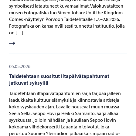
symbolisesti latautuneet kuvamaailmat. Valokuvataiteen
museo Fotografiska tuo Simen Johan: Until the Kingdom
Comes -näyttelyn Porvoon Taidetehtaalle 1.7.–2.8.2026.
Fotografiska on kansainvälisesti tunnettu instituutio, jolla
on […]
05.05.2026
Taidetehtaan suositut iltapäivätapahtumat
jatkuvat syksyllä
Taidetehtaan iltapäivätapahtumien sarja tarjoaa jälleen
laadukkaita kulttuurielämyksiä ja kiinnostavia artisteja
koko syyskauden ajan. Lavalle nousevat muun muassa
Seela Sella, Seppo Hovi ja Heikki Sarmanto. Sarja alkaa
syyskuussa, jolloin nähdään ja kuullaan Seppo Hovin
kokoama viihdekonsertti Lauantain toivotut, joka
perustuu Suomen Yleisradion pitkäaikaisimpaan radio-