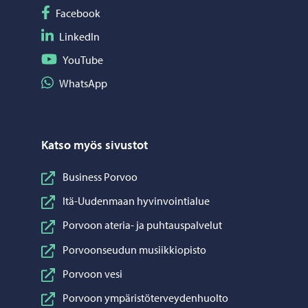
Seuraa Facebook
Facebook
Seuraa LinkedIn
LinkedIn
Seuraa YouTube
YouTube
Jaa WhatsApp
WhatsApp
Katso myös sivustot
Business Porvoo
Itä-Uudenmaan hyvinvointialue
Porvoon ateria- ja puhtauspalvelut
Porvoonseudun musiikkiopisto
Porvoon vesi
Porvoon ympäristöterveydenhuolto