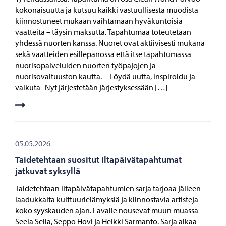
kokonaisuutta ja kutsuu kaikki vastuullisesta muodista
kiinnostuneet mukaan vaihtamaan hyväkuntoisia
vaatteita – täysin maksutta. Tapahtumaa toteutetaan
yhdessä nuorten kanssa. Nuoret ovat aktiivisesti mukana
sekä vaatteiden esillepanossa että itse tapahtumassa
nuorisopalveluiden nuorten työpajojen ja
nuorisovaltuuston kautta. Löydä uutta, inspiroidu ja
vaikuta Nyt järjestetään järjestyksessään […]
05.05.2026
Taidetehtaan suositut iltapäivätapahtumat
jatkuvat syksyllä
Taidetehtaan iltapäivätapahtumien sarja tarjoaa jälleen
laadukkaita kulttuurielämyksiä ja kiinnostavia artisteja
koko syyskauden ajan. Lavalle nousevat muun muassa
Seela Sella, Seppo Hovi ja Heikki Sarmanto. Sarja alkaa