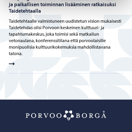
ja paikallisen toiminnan lisääminen ratkaisuksi
Taidetehtaalla
Taidetehtaalle valmistuneen uudistetun vision mukaisesti
Taidetehdas olisi Porvoon keskeinen kulttuuri- ja
tapahtumakeskus, joka toimisi sekä matkailun
vetonaulana, konferenssitilana että porvoolaisille
monipuolisia kulttuurikokemuksia mahdollistavana
talona.
Porvoo – Siirr