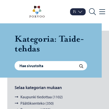
Siirry sisältöön
Porvoo – Siirry kotisivul
Fi
Valik
Vaihda kieltä
Nykyinen kieli: Suomi
Hae
Ka­te­go­ria:
Tai­de­
teh­das
Haku:
Hae
Selaa kategorian mukaan
Kaupunki tiedottaa (1102)
Päätöksenteko (350)