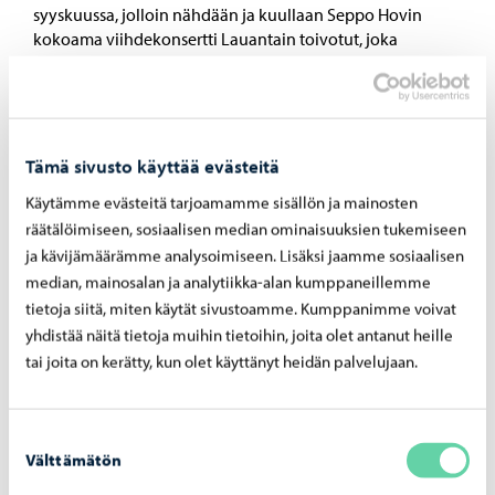
syyskuussa, jolloin nähdään ja kuullaan Seppo Hovin
kokoama viihdekonsertti Lauantain toivotut, joka
perustuu Suomen Yleisradion pitkäaikaisimpaan radio-
ohjelmaan. Marraskuussa kuullaan Jazz Suomi 100-
juhlavuoden kunniaksi Heikki Sarmannon ja Pamela
Kilpeläisen konsertti, […]
Tämä sivusto käyttää evästeitä
Käytämme evästeitä tarjoamamme sisällön ja mainosten
räätälöimiseen, sosiaalisen median ominaisuuksien tukemiseen
ja kävijämäärämme analysoimiseen. Lisäksi jaamme sosiaalisen
30.01.2026
median, mainosalan ja analytiikka-alan kumppaneillemme
Taidetehtaan tiloja on nyt mahdollista vuokrata
tietoja siitä, miten käytät sivustoamme. Kumppanimme voivat
yhteisöhinnoilla
yhdistää näitä tietoja muihin tietoihin, joita olet antanut heille
Taidetehtaan tilojen hallinnointi siirtyi vuoden 2026 alussa
tai joita on kerätty, kun olet käyttänyt heidän palvelujaan.
Porvoon kaupungille. Muutoksen myötä Taidetehtaan
saleja, kokoushuoneita ja lämpiöitä on mahdollista
vuokrata yhteisöhinnoilla ei‑kaupalliseen toimintaan.
Suostumuksen
Välttämätön
valinta