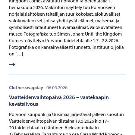
Kingdom Comes avautuu Porvoon Taidetehtaalla 1.
heinäkuuta 2026. Maksuton näyttely tuo Porvooseen
norjalaislähtöisen taiteilijan suurikokoiset, elokuvalliset
valokuvateokset, joissa yhdistyvät eläimet, maisemat ja
symbolisesti latautuneet kuvamaailmat. Valokuvataiteen
museo Fotografiska tuo Simen Johan: Until the Kingdom
Comes -näyttelyn Porvoon Taidetehtaalle 1.7.–2.8.2026.
Fotografiska on kansainvälisesti tunnettu instituutio, jolla
on […]
Clothesswapday
-
06.05.2026
Vaatteidenvaihtopäivä 2026 – vaatekaapin
kevätsiivous
Porvoon kaupunki ja Uusimaa järjestävät jälleen suositun
Vaatteidenvaihtopäivän tiistaina 19.5.2026 klo 17–
20 Taidetehtaalla (Läntinen Aleksanterinkatu
1) Tehdassalissa. Tapahtuma on osa Clean World Porvoo -