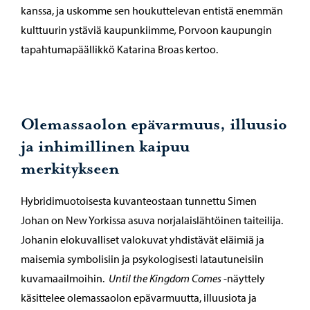
kanssa, ja uskomme sen houkuttelevan entistä enemmän
kulttuurin ystäviä kaupunkiimme
,
Porvoon kaupungin
tapahtumapäällikkö Katarina Broas kertoo.
Olemassaolon epävarmuus, illuusio
ja inhimillinen kaipuu
merkitykseen
Hybridimuotoisesta kuvanteostaan tunnettu Simen
Johan on New Yorkissa asuva norjalaislähtöinen taiteilija.
Johanin elokuvalliset valokuvat yhdistävät eläimiä ja
maisemia symbolisiin ja psykologisesti latautuneisiin
kuvamaailmoihin.
Until the Kingdom Comes
-näyttely
käsittelee olemassaolon epävarmuutta, illuusiota ja