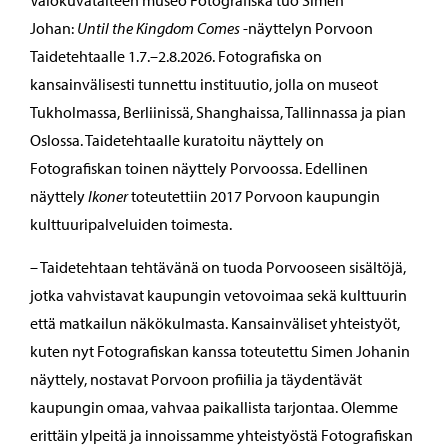
Johan:
Until the Kingdom Comes
-näyttelyn Porvoon
Taidetehtaalle 1.7.–2.8.2026. Fotografiska on
kansainvälisesti tunnettu instituutio, jolla on museot
Tukholmassa, Berliinissä, Shanghaissa, Tallinnassa ja pian
Oslossa. Taidetehtaalle kuratoitu näyttely on
Fotografiskan toinen näyttely Porvoossa. Edellinen
näyttely
Ikoner
toteutettiin 2017 Porvoon kaupungin
kulttuuripalveluiden toimesta.
– Taidetehtaan tehtävänä on tuoda Porvooseen sisältöjä,
jotka vahvistavat kaupungin vetovoimaa sekä kulttuurin
että matkailun näkökulmasta. Kansainväliset yhteistyöt,
kuten nyt Fotografiskan kanssa toteutettu Simen Johanin
näyttely, nostavat Porvoon profiilia ja täydentävät
kaupungin omaa, vahvaa paikallista tarjontaa. Olemme
erittäin ylpeitä ja innoissamme yhteistyöstä Fotografiskan