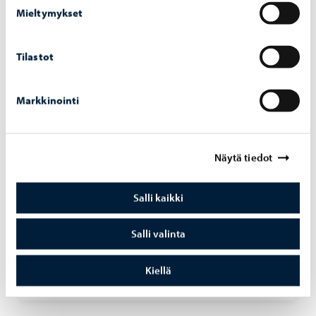
Mieltymykset
Opetus ja koulutus
-
06.08.2026
Tilastot
Haku Lin­nan­kos­ken lu­kion ai­kuis­lin­jal­le on
käyn­nis­sä
Markkinointi
Näytä tiedot
Asuminen ja ympäristö
-
05.08.2026
Salli kaikki
Hu­le­ve­si­mak­su­jen las­ku­tus alkaa syys­kuus­sa
– mak­su­pe­rus­tei­ta on uu­dis­tet­tu vuo­del­le
Salli valinta
2026
Kiellä