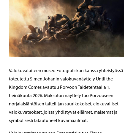
Valokuvataiteen museo Fotografiskan kanssa yhteistyössä
toteutettu Simen Johanin valokuvanäyttely Until the
Kingdom Comes avautuu Porvoon Taidetehtaalla 1.
heinäkuuta 2026. Maksuton näyttely tuo Porvooseen
norjalaislähtöisen taiteilijan suurikokoiset, elokuvalliset
valokuvateokset, joissa yhdistyvät eläimet, maisemat ja
symbolisesti latautuneet kuvamaailmat.
Valokuvataiteen museo Fotografiska tuo Simen