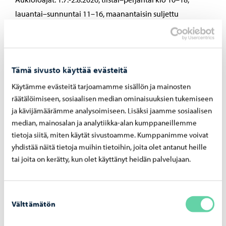
lauantai–sunnuntai 11–16, maanantaisin suljettu
Sisäänpääsy: Maksuton
Tämä sivusto käyttää evästeitä
Jaa Facebook
Jaa LinkedIn
Jaa WhatsApp
Käytämme evästeitä tarjoamamme sisällön ja mainosten
räätälöimiseen, sosiaalisen median ominaisuuksien tukemiseen
ja kävijämäärämme analysoimiseen. Lisäksi jaamme sosiaalisen
median, mainosalan ja analytiikka-alan kumppaneillemme
Aiheeseen liittyvät uutiset
tietoja siitä, miten käytät sivustoamme. Kumppanimme voivat
yhdistää näitä tietoja muihin tietoihin, joita olet antanut heille
tai joita on kerätty, kun olet käyttänyt heidän palvelujaan.
Kaupunki tiedottaa
-
07.08.2026
Kump­pa­nuus­ha­ku auki jo elo­kuus­sa – uu­te­
Suostumuksen
na muo­to­na yl­lä­pi­to­kump­pa­nuus
Välttämätön
valinta