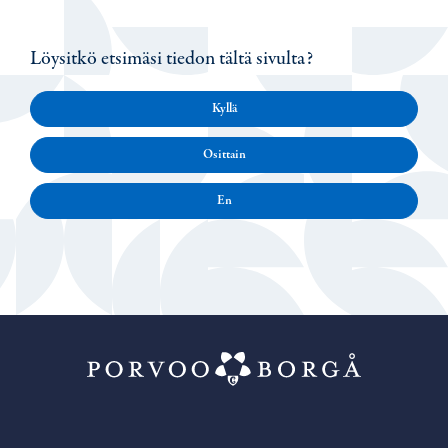
Löysitkö etsimäsi tiedon tältä sivulta?
Kyllä
Osittain
En
Porvoo – Siirr