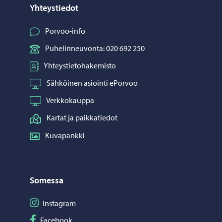
Yhteystiedot
Porvoo-info
Puhelinneuvonta: 020 692 250
Yhteystietohakemisto
Sähköinen asiointi ePorvoo
Verkkokauppa
Kartat ja paikkatiedot
Kuvapankki
Somessa
Seuraa Instagram
Instagram
Seuraa Facebook
Facebook