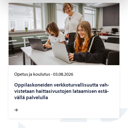
Opetus ja koulutus
-
03.08.2026
Op­pi­las­ko­nei­den verk­ko­tur­val­li­suut­ta vah­
vis­te­taan hait­ta­si­vus­to­jen la­taa­mi­sen es­tä­
väl­lä pal­ve­lul­la