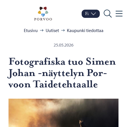
Siirry sisältöön
Porvoo – Siirry kotisivul
Fi
Valik
Vaihda kieltä
Nykyinen kieli: Suomi
Hae
Selaa:
Etusivu
Uutiset
Kaupunki tiedottaa
25.05.2026
Fo­to­gra­fis­ka tuo Simen
Johan -​näyttelyn Por­
voon Tai­de­teh­taal­le