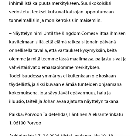
inhimillistä kaipuuta merkitykseen. Suurikokoisiksi
vedostetut teokset kutsuvat katsojan uppoutumaan
tunnelmallisiin ja monikerroksisiin maisemiin.
–
Näyttelyn nimi Until the Kingdom Comes viittaa ihmisen
kuvitelmaan siitä, että elämä ratkeaisi jonain päivänä
onnellisella tavalla, että vastaukset kysymyksiin, keitä
olemme ja mitä teemme tässä maailmassa, paljastuisivat ja
vahvistaisivat olemassaolomme merkityksen.
Todellisuudessa ymmärrys ei kuitenkaan ole koskaan
täydellistä, ja siksi kuvaan elämää tunteiden ohjaamana
kokemuksena, jota sävyttävät epävarmuus, halu ja
illuusio, taiteilija Johan avaa ajatusta näyttelyn takana.
Paikka: Porvoon Taidetehdas, Läntinen Aleksanterinkatu
1, 06100 Porvoo
Aukioloajat: 1.7.-2.8.2026, tiistai–perjantai klo 10–18,