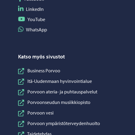
Seuraa LinkedIn
LinkedIn
Seuraa YouTube
YouTube
Jaa WhatsApp
WhatsApp
Katso myös sivustot
Business Porvoo
Itä-Uudenmaan hyvinvointialue
Porvoon ateria- ja puhtauspalvelut
Porvoonseudun musiikkiopisto
Porvoon vesi
Porvoon ympäristöterveydenhuolto
Taidetehdas