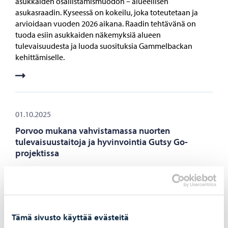
asukkaiden osallistamismuodon – alueellisen
asukasraadin. Kyseessä on kokeilu, joka toteutetaan ja
arvioidaan vuoden 2026 aikana. Raadin tehtävänä on
tuoda esiin asukkaiden näkemyksiä alueen
tulevaisuudesta ja luoda suosituksia Gammelbackan
kehittämiselle.
01.10.2025
Porvoo mukana vahvistamassa nuorten
tulevaisuustaitoja ja hyvinvointia Gutsy Go-
projektissa
Tavoitteena on lisätä empatiaa ja tulevaisuustaitoja
kouluttamalla kaikki Suomen nuoret tekemään yhteistä
hyvää osana koulutyötä.
Tämä sivusto käyttää evästeitä