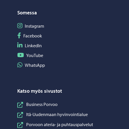
Somessa
Seuraa Instagram
Instagram
Seuraa Facebook
Facebook
Seuraa LinkedIn
LinkedIn
Seuraa YouTube
YouTube
Jaa WhatsApp
WhatsApp
Katso myös sivustot
Business Porvoo
Itä-Uudenmaan hyvinvointialue
Porvoon ateria- ja puhtauspalvelut