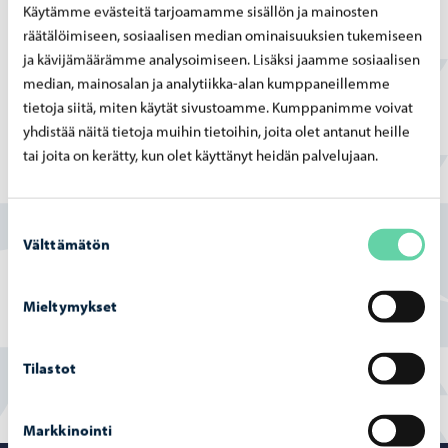
Käytämme evästeitä tarjoamamme sisällön ja mainosten
räätälöimiseen, sosiaalisen median ominaisuuksien tukemiseen
12.03.2025
ja kävijämäärämme analysoimiseen. Lisäksi jaamme sosiaalisen
Mitä Porvoossa voi harrastaa? Paljon toivottu
median, mainosalan ja analytiikka-alan kumppaneillemme
harrastussivu avataan
tietoja siitä, miten käytät sivustoamme. Kumppanimme voivat
Paljon toivottu harrastussivu avataan Porvoon kaupungin
yhdistää näitä tietoja muihin tietoihin, joita olet antanut heille
verkkopalvelussa, osoitteessa www.porvoo.fi/harrastukset.
tai joita on kerätty, kun olet käyttänyt heidän palvelujaan.
Uudella sivulla harrastuksen tarjoajat ja harrastuksen
etsijät löytävät jatkossa toisensa.
Harrastuksia tarjoavat tahot voivat jo nyt ilmoittaa
Suostumuksen
harrastusmahdollisuudesta ilmoituslomakkeen kautta.
Välttämätön
valinta
Tietojen julkaiseminen aloitetaan 19.3., kun
elinvoimalautakunta on käsitellyt palvelun ehdot.
Mieltymykset
Tilastot
Markkinointi