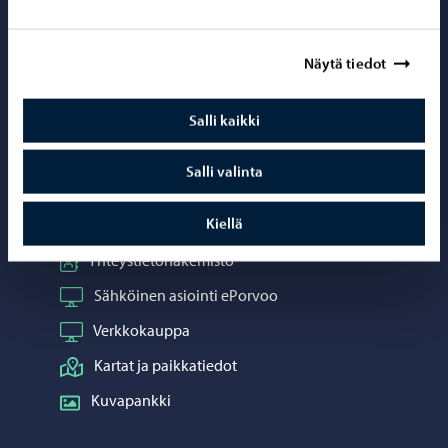
Porvoo – Siirr
Näytä tiedot
Salli kaikki
Yhteystiedot
Salli valinta
Porvoo-info
Kiellä
Puhelinneuvonta: 020 692 250
Yhteystietohakemisto
Sähköinen asiointi ePorvoo
Verkkokauppa
Kartat ja paikkatiedot
Kuvapankki