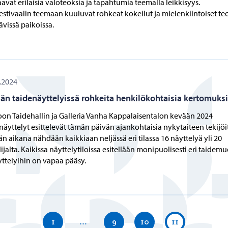
avat erilaisia valoteoksia ja tapahtumia teemalla leikkisyys.
estivaalin teemaan kuuluvat rohkeat kokeilut ja mielenkiintoiset te
tävissä paikoissa.
.2024
än taidenäyttelyissä rohkeita henkilökohtaisia kertomuks
on Taidehallin ja Galleria Vanha Kappalaisentalon kevään 2024
näyttelyt esittelevät tämän päivän ajankohtaisia nykytaiteen tekijöi
n aikana nähdään kaikkiaan neljässä eri tilassa 16 näyttelyä yli 20
ilijalta. Kaikissa näyttelytiloissa esitellään monipuolisesti eri taidem
yttelyihin on vapaa pääsy.
1
…
9
10
11