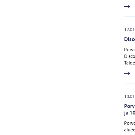
12.01
Disc
Porvo
Disco
Taide
10.01
Porv
ja 1
Porvo
aluee