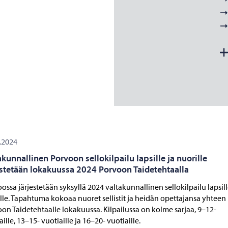
.2024
akunnallinen Porvoon sellokilpailu lapsille ja nuorille
estetään lokakuussa 2024 Porvoon Taidetehtaalla
ossa järjestetään syksyllä 2024 valtakunnallinen sellokilpailu lapsill
lle. Tapahtuma kokoaa nuoret sellistit ja heidän opettajansa yhteen
on Taidetehtaalle lokakuussa. Kilpailussa on kolme sarjaa, 9–12-
aille, 13–15- vuotiaille ja 16–20- vuotiaille.