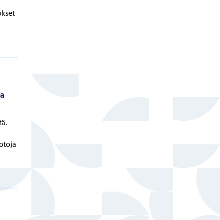
okset
ia
tä.
uotoja