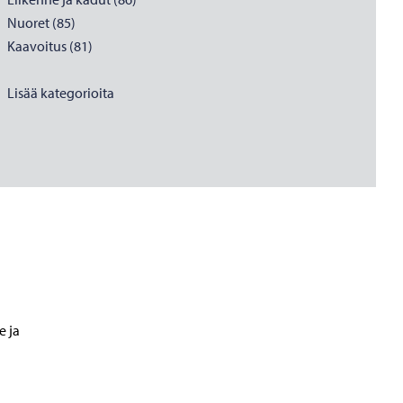
Nuoret (85)
Kaavoitus (81)
Lisää kategorioita
e ja