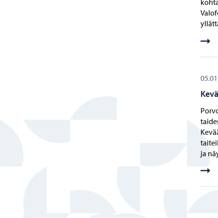
kohta
Valof
yllät
05.01
Kevä
Porvo
taide
Kevää
taite
ja nä