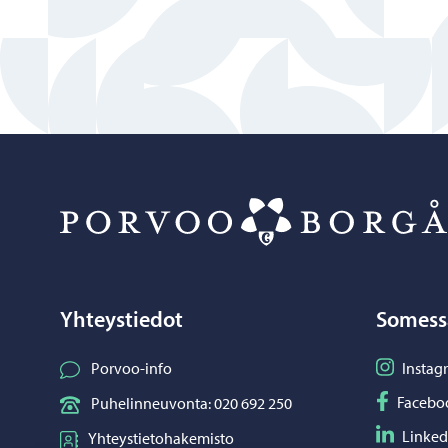
Yhteystiedot
Somess
Seuraa I
Porvoo-info
Instag
Seuraa F
Facebo
Puhelinneuvonta: 020 692 250
Seuraa L
Linked
Yhteystietohakemisto