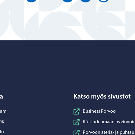
Porvoo – Siirry kotisivulle
a
Katso myös sivustot
nstagram
ram
Business Porvoo
acebook
ok
Itä-Uudenmaan hyvinvoin
inkedIn
In
Porvoon ateria- ja puhtau