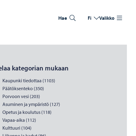
Hae
Fi
Valikko
Vaihda kieltä
Nykyinen kieli: Suomi
elaa kategorian mukaan
Kaupunki tiedottaa (1103)
Päätöksenteko (350)
Porvoon vesi (203)
Asuminen ja ympäristö (127)
Opetus ja koulutus (118)
Vapaa-aika (112)
Kulttuuri (104)
Liikenne ja kadut (86)