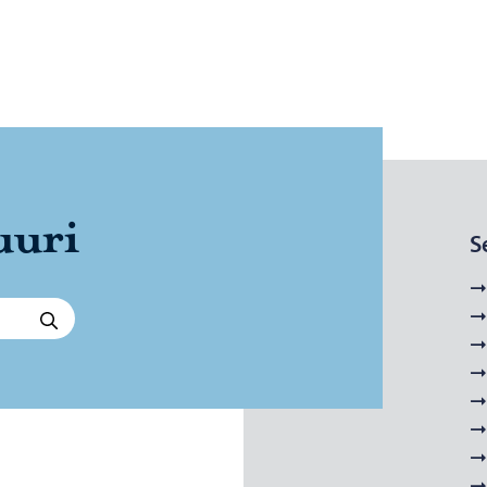
uu­ri
S
Hae