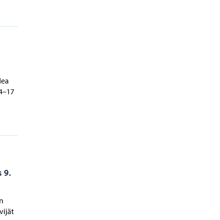
dea
14–17
 9.
an
vijät