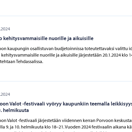
.2024
o kehitysvammaisille nuorille ja aikuisille
on kaupungin osallistuvan budjetoinnissa toteutettavaksi valittu i
 kehitysvammaisille nuorille ja aikuisille järjestetään 20.1.2024 klo 
tehtaan Tehdassalissa.
.2024
oon Valot -festivaali vyöryy kaupunkiin teemalla leikkisyys
0. helmikuuta
on Valot -festivaali järjestetään viidennen kerran Porvoon keskust
lla 9. ja 10. helmikuuta klo 18–21. Vuoden 2024 festivaalin aikana kä