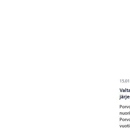
15.01
Valt
järj
Porvo
nuori
Porvo
vuoti