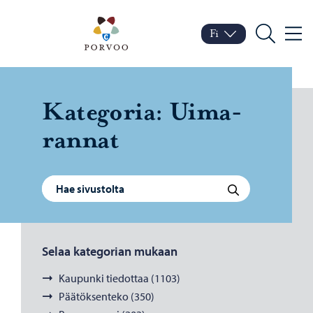
Siirry sisältöön
Porvoo – Siirry kotisivul
Fi
Valik
Vaihda kieltä
Nykyinen kieli: Suomi
Hae
Ka­te­go­ria:
Ui­ma­
ran­nat
Haku:
Hae
Selaa kategorian mukaan
Kaupunki tiedottaa (1103)
Päätöksenteko (350)