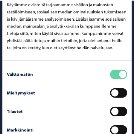
Käytämme evästeitä tarjoamamme sisällön ja mainosten
räätälöimiseen, sosiaalisen median ominaisuuksien tukemiseen
Porvoo – Siirr
ja kävijämäärämme analysoimiseen. Lisäksi jaamme sosiaalisen
median, mainosalan ja analytiikka-alan kumppaneillemme
tietoja siitä, miten käytät sivustoamme. Kumppanimme voivat
yhdistää näitä tietoja muihin tietoihin, joita olet antanut heille
Yhteystiedot
tai joita on kerätty, kun olet käyttänyt heidän palvelujaan.
Porvoo-info
Suostumuksen
Puhelinneuvonta: 020 692 250
Välttämätön
valinta
Yhteystietohakemisto
Sähköinen asiointi ePorvoo
Mieltymykset
Verkkokauppa
Tilastot
Kartat ja paikkatiedot
Kuvapankki
Markkinointi