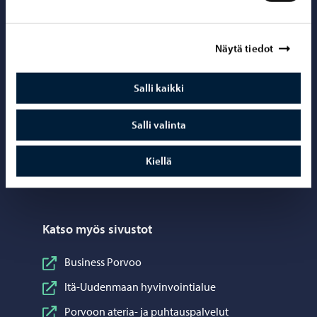
Somessa
Näytä tiedot
Seuraa Instagram
Instagram
Salli kaikki
Seuraa Facebook
Facebook
Seuraa LinkedIn
LinkedIn
Salli valinta
Seuraa YouTube
YouTube
Kiellä
Jaa WhatsApp
WhatsApp
Katso myös sivustot
Business Porvoo
Itä-Uudenmaan hyvinvointialue
Porvoon ateria- ja puhtauspalvelut