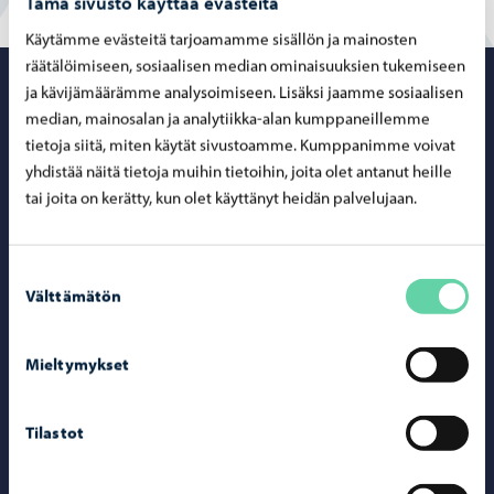
Tämä sivusto käyttää evästeitä
Käytämme evästeitä tarjoamamme sisällön ja mainosten
räätälöimiseen, sosiaalisen median ominaisuuksien tukemiseen
Porvoo – Siirr
ja kävijämäärämme analysoimiseen. Lisäksi jaamme sosiaalisen
median, mainosalan ja analytiikka-alan kumppaneillemme
tietoja siitä, miten käytät sivustoamme. Kumppanimme voivat
yhdistää näitä tietoja muihin tietoihin, joita olet antanut heille
tai joita on kerätty, kun olet käyttänyt heidän palvelujaan.
Yhteystiedot
Porvoo-info
Suostumuksen
Välttämätön
valinta
Puhelinneuvonta: 020 692 250
Yhteystietohakemisto
Mieltymykset
Sähköinen asiointi ePorvoo
Verkkokauppa
Tilastot
Kartat ja paikkatiedot