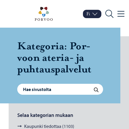
Siirry sisältöön
Porvoo – Siirry kotisivul
Fi
Valik
Vaihda kieltä
Nykyinen kieli: Suomi
Hae
Ka­te­go­ria:
Por­
voon ateria-​ ja
puh­taus­pal­ve­lut
Haku:
Hae
Selaa kategorian mukaan
Kaupunki tiedottaa (1103)