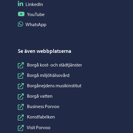
Följ på LinkedIn
LinkedIn
Följ på YouTube
YouTube
Dela på WhatsApp
WhatsApp
Se även webbplatserna
Borgå kost- och städtjänster
Borgå miljöhälsovård
Borgånejdens musikinstitut
Borgå vatten
Business Porvoo
Konstfabriken
Visit Porvoo