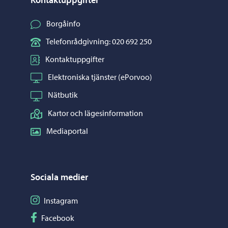
Borgåinfo
Telefonrådgivning: 020 692 250
Kontaktuppgifter
Elektroniska tjänster (ePorvoo)
Nätbutik
Kartor och lägesinformation
Mediaportal
Sociala medier
Följ på Instagram
Instagram
Följ på Facebook
Facebook