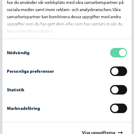
motorfordons höga körhastigheter
hur du använder vår webbplats med våra samarbetspartner på
Kyrkogatan: bland annat genomfartstrafik, höga
sociala medier samt inom reklam- och analysbranschen. Våra
samarbetspartner kan kombinera dessa uppgifter med andra
körhastigheter och bristande iakttagande av
uppgifter som du har gett dem eller som har samlats in när du
väjningsregler
har använt deras tjänster.
Samtyckesval
Dela på Facebook
Dela på LinkedIn
Dela på WhatsApp
Nödvändig
Personliga preferenser
Liknande nyheter
Statistik
Boende och miljö
-
05.08.2026
Marknadsföring
Faktureringen av dagvattenavgifter inleds i
september – avgiftsgrunderna har reviderats
för år 2026
Visa uppgifterna