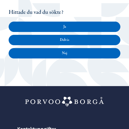
Hittade du vad du sökte?
Ja
Delvis
Nej
Porvoo – Gå ti
Kontaktuppgifter