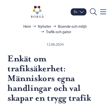
Hoppa till innehåll
Porvoo – Gå till startsid
Sv
Meny
Byt språk
Nuvarande språk: Sven
Sök
Bläddra:
Hem
Nyheter
Boende och miljö
Trafik och gator
12.06.2024
Enkät om
trafiksäkerhet:
Människors egna
handlingar och val
skapar en trygg trafik