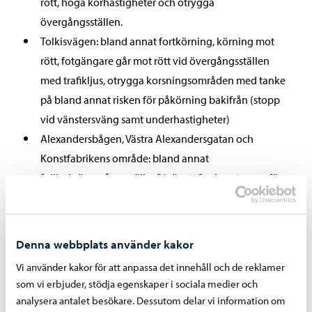
rött, höga körhastigheter och otrygga
övergångsställen.
Tolkisvägen: bland annat fortkörning, körning mot
rött, fotgängare går mot rött vid övergångsställen
med trafikljus, otrygga korsningsområden med tanke
på bland annat risken för påkörning bakifrån (stopp
vid vänstersväng samt underhastigheter)
Alexandersbågen, Västra Alexandersgatan och
Konstfabrikens område: bland annat
”giljotinövergångsställen” (när ett fordon stannar för
att släppa fram fotgängare, men ett annat fordon
stannar inte), fortkörning, accelerationer, fordon som
tränger sig framför andra vid spärrlinje
Denna webbplats använder kakor
Ågatan: bland annat cykelgatans otrygghet för
Vi använder kakor för att anpassa det innehåll och de reklamer
cyklister, på grund av bland annat svängande fordons
som vi erbjuder, stödja egenskaper i sociala medier och
likgiltighet/okunskap om väjningsplikten, samt
analysera antalet besökare. Dessutom delar vi information om