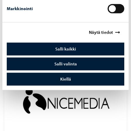
Markkinointi
ProAgria
Näytä tiedot
ProAgrian yrityskehittäjät palvelevat Myrskylässä
toimivia yrityksiä
Salli kaikki
Salli valinta
Kiellä