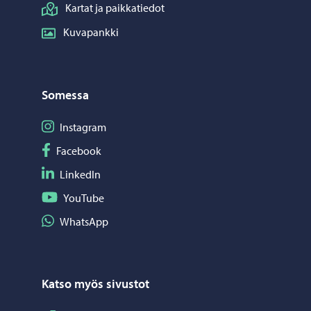
Kartat ja paikkatiedot
Kuvapankki
Somessa
Seuraa Instagram
Instagram
Seuraa Facebook
Facebook
Seuraa LinkedIn
LinkedIn
Seuraa YouTube
YouTube
Jaa WhatsApp
WhatsApp
Katso myös sivustot