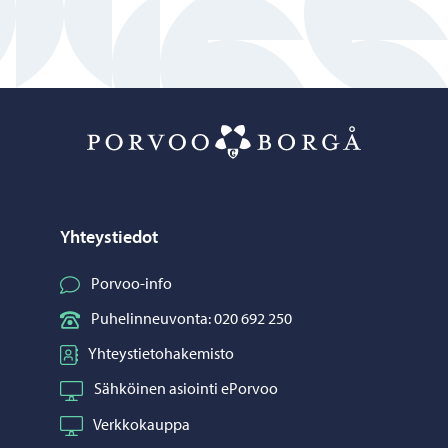
Porvoo – Siirr
Yhteystiedot
Porvoo-info
Puhelinneuvonta: 020 692 250
Yhteystietohakemisto
Sähköinen asiointi ePorvoo
Verkkokauppa