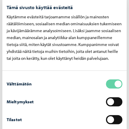
Tämä sivusto käyttää evästeitä
Käytämme evästeitä tarjoamamme sisällön ja mainosten
räätälöimiseen, sosiaalisen median ominaisuuksien tukemiseen
ja kävijämäärämme analysoimiseen. Lisäksi jaamme sosiaalisen
median, mainosalan ja analytiikka-alan kumppaneillemme
tietoja siitä, miten käytät sivustoamme. Kumppanimme voivat
Cursor
yhdistää näitä tietoja muihin tietoihin, joita olet antanut heille
tai joita on kerätty, kun olet käyttänyt heidän palvelujaan.
Cursorin yrityskehittäjät palvelevat Loviisassa
toimivia yrityksiä
Suostumuksen
Välttämätön
valinta
Mieltymykset
Tilastot