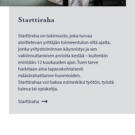
Start­ti­ra­ha
Starttiraha on tukimuoto, joka turvaa
aloittelevan yrittäjän toimeentulon siltä ajalta,
jonka yritystoiminnan käynnistys ja sen
vakiinnuttaminen arviolta kestää – kuitenkin
enintään 12 kuukauden ajan. Tuen tarve
harkitaan aina tapauskohtaisesti
määrärahatilanne huomioiden.
Starttirahaa voi hakea esimerkiksi työtön, työstä
tuleva tai opiskelija.
Starttiraha