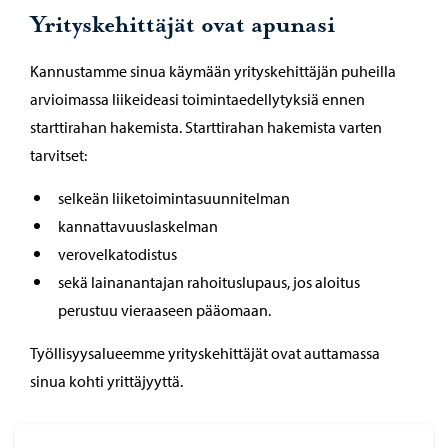
Yrityskehittäjät ovat apunasi
Kannustamme sinua käymään yrityskehittäjän puheilla
arvioimassa liikeideasi toimintaedellytyksiä ennen
starttirahan hakemista. Starttirahan hakemista varten
tarvitset:
selkeän liiketoimintasuunnitelman
kannattavuuslaskelman
verovelkatodistus
sekä lainanantajan rahoituslupaus, jos aloitus
perustuu vieraaseen pääomaan.
Työllisyysalueemme yrityskehittäjät ovat auttamassa
sinua kohti yrittäjyyttä.