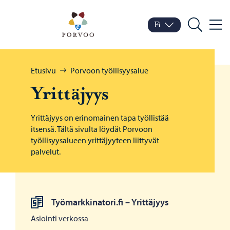
Siirry sisältöön
Porvoo – Siirry kotisivul
Fi
Valik
Vaihda kieltä
Nykyinen kieli: Suomi
Hae
Selaa:
Etusivu
Porvoon työllisyysalue
Yrit­tä­jyys
Yrittäjyys on erinomainen tapa työllistää
itsensä. Tältä sivulta löydät Porvoon
työllisyysalueen yrittäjyyteen liittyvät
palvelut.
Työmarkkinatori.fi – Yrittäjyys
Asiointi verkossa