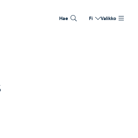
Hae
Fi
Valikko
Vaihda kieltä
Nykyinen kieli: Suomi
6