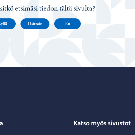
sitkö etsimäsi tiedon tältä sivulta?
yllä
Osittain
En
Porvoo – Siirry kotisivulle
a
Katso myös sivustot