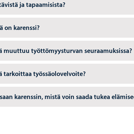
tävistä ja tapaamisista?
ä on karenssi?
ä muuttuu työttömyysturvan seuraamuksissa?
ä tarkoittaa työssäolovelvoite?
 saan karenssin, mistä voin saada tukea elämis