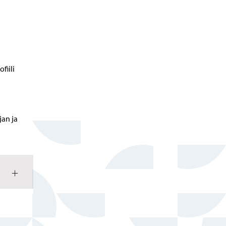
fiili
jan ja