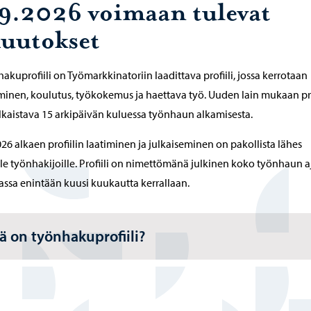
.9.2026 voimaan tulevat
uutokset
akuprofiili on Työmarkkinatoriin laadittava profiili, jossa kerrotaan
inen, koulutus, työkokemus ja haettava työ. Uuden lain mukaan pro
lkaistava 15 arkipäivän kuluessa työnhaun alkamisesta.
026 alkaen profiilin laatiminen ja julkaiseminen on pakollista lähes
lle työnhakijoille. Profiili on nimettömänä julkinen koko työnhaun a
ssa enintään kuusi kuukautta kerrallaan.
ä on työnhakuprofiili?