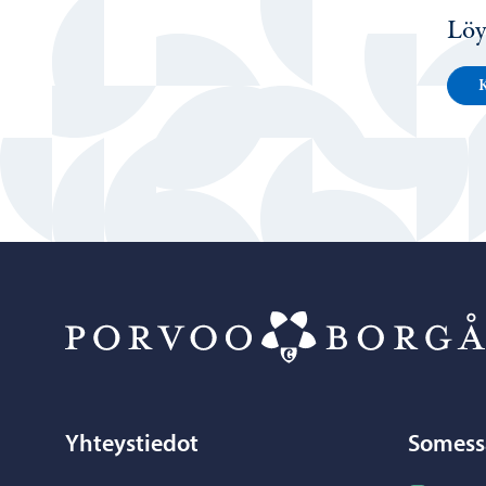
Löy
K
Yhteystiedot
Somess