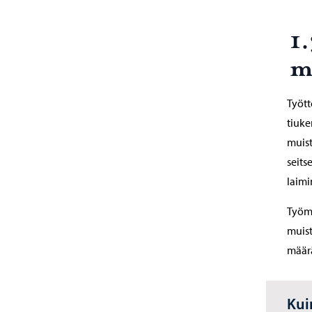
1
m
Tyött
tiuke
muist
seits
laimi
Työma
muist
määrä
Kui