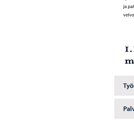
ja pa
velvo
1
m
Työ
Pal