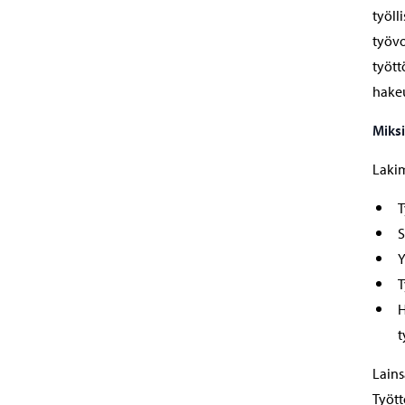
työll
työvo
tyött
hakeu
Miksi
Lakim
T
S
Y
T
H
t
Lains
Työt