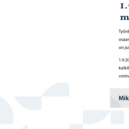
1
m
Työnh
osaam
on ju
1.9.2
kaiki
voima
Mik