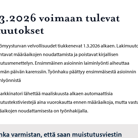
.3.2026 voimaan tulevat
uutokset
ömyysturvan velvollisuudet tiukkenevat 1.3.2026 alkaen. Lakimuut
ntavat määräaikojen noudattamista ja poistavat kirjallisen
utusmenettelyn. Ensimmäinen asioinnin laiminlyönti aiheuttaa
emän päivän karenssiin. Työnhaku päättyy ensimmäisestä asioinnin
nlyönnistä
rkkinatori lähettää maaliskuusta alkaen automaattisia
utustekstiviestejä aina vuorokautta ennen määräaikoja, mutta vast
aikojen noudattamisesta on työnhakijalla.
nka varmistan, että saan muistutusviestin