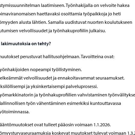
istymissuunnitelman laatimiseen. Työnhakijalla on velvoite hakea
imaviranomaisen haettavaksi osoittamia työpaikkoja jo heti
ömyyden alusta lähtien. Samalla uudistuvat nuorten koulutukseen
tumisen velvollisuudet ja työnhakuprofiilin julkaisu.
 lakimuutoksia on tehty?
uutokset perustuvat hallitusohjelmaan. Tavoitteina ovat:
yönhakijoiden nopeampi työllistyminen.
elkeämmät velvollisuudet ja ennakoitavammat seuraamukset.
ksilöllisempi ja yksinkertaisempi palveluprosessi.
yömarkkinatorin ja työnhakuprofiilien vahvistaminen työnvälitykse
allinnollisen työn vähentäminen esimerkiksi kuntouttavassa
yötoiminnassa.
ääntömuutokset ovat tulleet pääosin voimaan 1.1.2026.
tömyysturvaseuraamuksia koskevat muutokset tulevat voimaan 1.3.